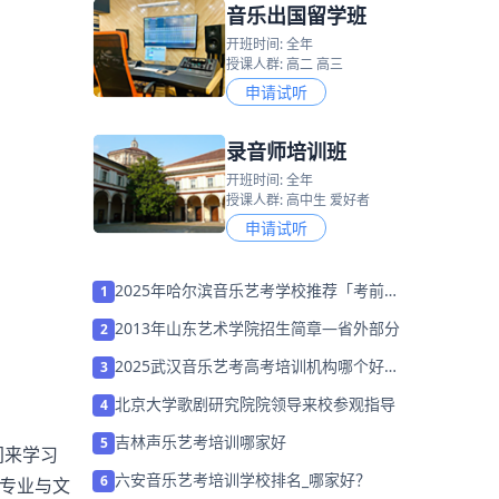
音乐出国留学班
开班时间: 全年
授课人群: 高二 高三
申请试听
录音师培训班
开班时间: 全年
授课人群: 高中生 爱好者
申请试听
2025年哈尔滨音乐艺考学校推荐「考前集
1
训营招生」
2013年山东艺术学院招生简章―省外部分
2
2025武汉音乐艺考高考培训机构哪个好推
3
荐「考前集训营招生中」
北京大学歌剧研究院院领导来校参观指导
4
吉林声乐艺考培训哪家好
5
间来学习
六安音乐艺考培训学校排名_哪家好？
6
，专业与文