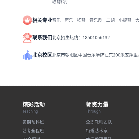
钢琴培训
相关专业
音乐
声乐
钢琴
音乐剧
二胡
小提琴
联系我们
北京招生热线：18501056132
北京校区
北京市朝阳区中国音乐学院往东200米安翔
精彩活动
师资力量
Teaching
Through
暑期预科班
全职教师团队
艺考全程班
特邀艺术家