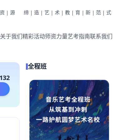
|资|源
缔|造|艺|术|教|育|新|范|式
关于我们
精彩活动
师资力量
艺考指南
联系我们
全程班
132