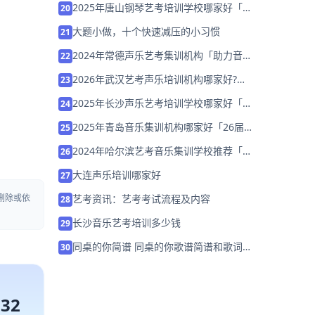
2025年唐山钢琴艺考培训学校哪家好「考
20
前集训营招生」
大题小做，十个快速减压的小习惯
21
2024年常德声乐艺考集训机构「助力音乐
22
艺考升学」
2026年武汉艺考声乐培训机构哪家好?家
23
长该如何选择？
2025年长沙声乐艺考培训学校哪家好「集
24
训班招生」
2025年青岛音乐集训机构哪家好「26届
25
集训招生」
2024年哈尔滨艺考音乐集训学校推荐「联
26
考校考集训营招生中」
大连声乐培训哪家好
27
艺考资讯：艺考考试流程及内容
删除或依
28
长沙音乐艺考培训多少钱
29
同桌的你简谱 同桌的你歌谱简谱和歌词完
30
整版
132