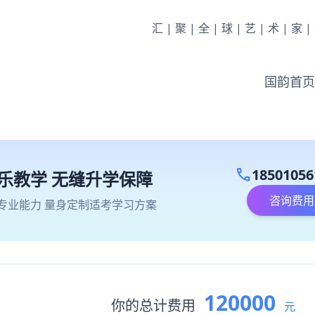
汇|聚|全|球|艺|术|家
国韵首页
call
18501056
乐教学 无缝升学保障
咨询费用
专业能力 量身定制适考学习方案
120000
你的总计费用
元