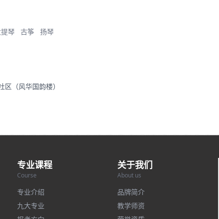
大提琴
古筝
扬琴
里社区（风华国韵楼）
专业课程
关于我们
Course
About us
专业介绍
品牌简介
九大专业
教学师资