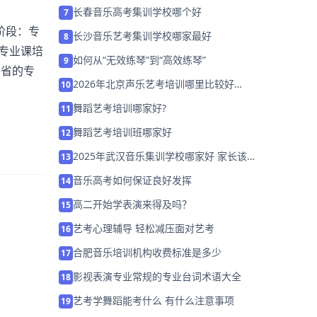
长春音乐高考集训学校哪个好
7
阶段：专
长沙音乐艺考集训学校哪家最好
8
到专业课培
如何从“无效练琴”到“高效练琴”
9
各省的专
2026年北京声乐艺考培训哪里比较好
10
「27届考前集训营招生」
舞蹈艺考培训哪家好?
11
舞蹈艺考培训班哪家好
12
2025年武汉音乐集训学校哪家好 家长该
13
如何选择？
音乐高考如何保证良好发挥
14
高二开始学表演来得及吗？
15
艺考心理辅导 轻松减压面对艺考
16
合肥音乐培训机构收费标准是多少
17
影视表演专业常规的专业台词术语大全
18
艺考学舞蹈能考什么 有什么注意事项
19