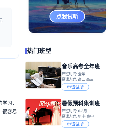
点我试听
元
热门班型
音乐高考全年班
开班时间: 全年
授课人群: 高二 高三
申请试听
暑假预科集训班
的学习，
，很容易
开班时间: 6-8月
授课人群: 初中-高中
申请试听