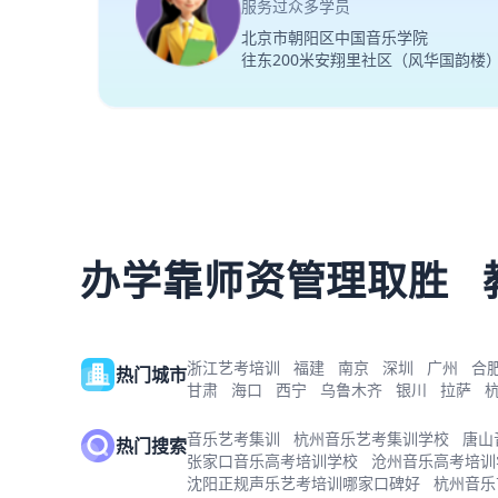
服务过众多学员
北京市朝阳区中国音乐学院
往东200米安翔里社区（风华国韵楼
办学靠师资管理取胜
浙江艺考培训
福建
南京
深圳
广州
合
热门城市
甘肃
海口
西宁
乌鲁木齐
银川
拉萨
音乐艺考集训
杭州音乐艺考集训学校
唐山
热门搜索
张家口音乐高考培训学校
沧州音乐高考培训
沈阳正规声乐艺考培训哪家口碑好
杭州音乐