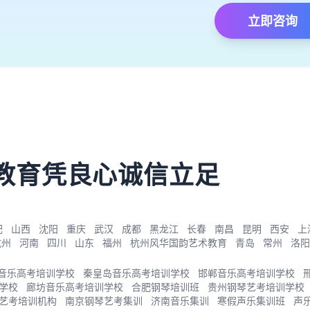
立即咨询
）
教育凭良心诚信立足
肥
山西
沈阳
重庆
武汉
成都
黑龙江
长春
南昌
昆明
西安
上
杭州
河南
四川
山东
福州
杭州风华国韵艺术教育
青岛
常州
洛阳
音乐高考培训学校
秦皇岛音乐高考培训学校
邯郸音乐高考培训学校
学校
廊坊音乐高考培训学校
合肥钢琴培训班
贵州钢琴艺考培训学校
艺考培训机构
南京钢琴艺考集训
济南音乐集训
寒假声乐集训班
声