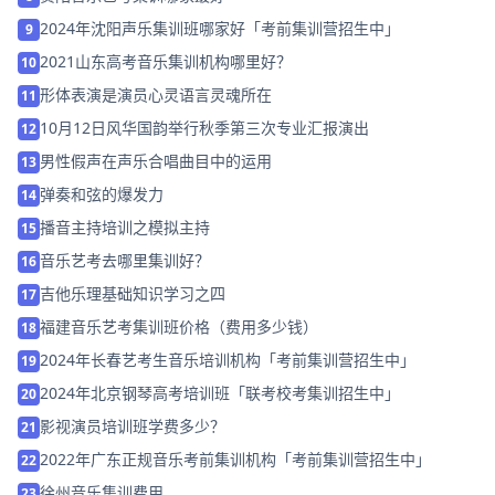
2024年沈阳声乐集训班哪家好「考前集训营招生中」
9
2021山东高考音乐集训机构哪里好？
10
形体表演是演员心灵语言灵魂所在
11
10月12日风华国韵举行秋季第三次专业汇报演出
12
男性假声在声乐合唱曲目中的运用
13
弹奏和弦的爆发力
14
播音主持培训之模拟主持
15
音乐艺考去哪里集训好？
16
吉他乐理基础知识学习之四
17
福建音乐艺考集训班价格（费用多少钱）
18
2024年长春艺考生音乐培训机构「考前集训营招生中」
19
2024年北京钢琴高考培训班「联考校考集训招生中」
20
影视演员培训班学费多少？
21
2022年广东正规音乐考前集训机构「考前集训营招生中」
22
徐州音乐集训费用
23