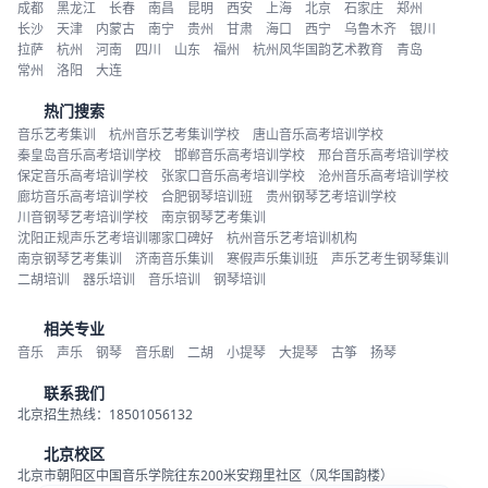
成都
黑龙江
长春
南昌
昆明
西安
上海
北京
石家庄
郑州
长沙
天津
内蒙古
南宁
贵州
甘肃
海口
西宁
乌鲁木齐
银川
拉萨
杭州
河南
四川
山东
福州
杭州风华国韵艺术教育
青岛
常州
洛阳
大连
热门搜索
音乐艺考集训
杭州音乐艺考集训学校
唐山音乐高考培训学校
秦皇岛音乐高考培训学校
邯郸音乐高考培训学校
邢台音乐高考培训学校
保定音乐高考培训学校
张家口音乐高考培训学校
沧州音乐高考培训学校
廊坊音乐高考培训学校
合肥钢琴培训班
贵州钢琴艺考培训学校
川音钢琴艺考培训学校
南京钢琴艺考集训
沈阳正规声乐艺考培训哪家口碑好
杭州音乐艺考培训机构
南京钢琴艺考集训
济南音乐集训
寒假声乐集训班
声乐艺考生钢琴集训
二胡培训
器乐培训
音乐培训
钢琴培训
相关专业
音乐
声乐
钢琴
音乐剧
二胡
小提琴
大提琴
古筝
扬琴
联系我们
北京招生热线：18501056132
北京校区
北京市朝阳区中国音乐学院往东200米安翔里社区（风华国韵楼）