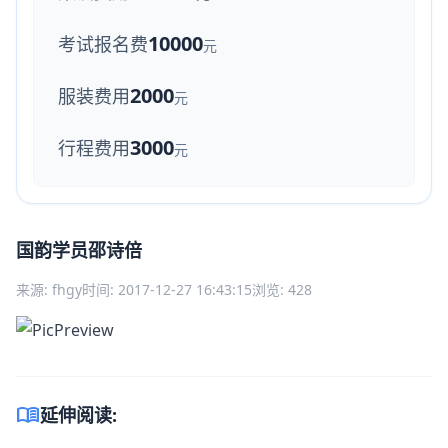
10000
考试报名费
元
2000
服装费用
元
3000
行程费用
元
国韵学员邵诗倍
来源: fhgy
时间: 2017-12-27 16:43:15
浏览: 428
menu_book
延伸阅读: