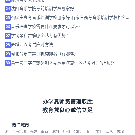
沈阳音乐学院考前培训学校哪家好
24
石家庄高考音乐培训学校哪家好 石家庄高考音乐培训学校排名
25
「预约试听」
音乐培训学校需要什么要求才可以读？
26
学钢琴和古筝哪个艺考有优势？
27
舞蹈即兴考试应对方法
28
河北音乐生集训机构排名（有哪些）
29
高一高二学生想参加艺考应该注意什么艺考培训的知识？
30
办学靠师资管理取胜
教育凭良心诚信立足
热门城市
浙江艺考培训
福建
南京
深圳
广州
合肥
山西
沈阳
重庆
武汉