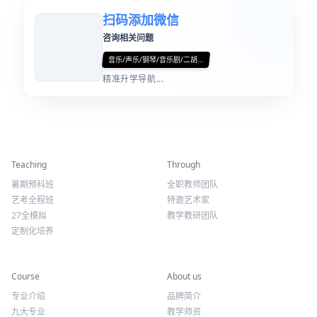
扫码添加微信
咨询相关问题
音乐/声乐/钢琴/音乐剧/二胡...
精准升学导航...
精彩活动
师资力量
Teaching
Through
暑期预科班
全职教师团队
艺考全程班
特邀艺术家
27全模拟
教学教研团队
定制化培养
专业课程
关于我们
Course
About us
专业介绍
品牌简介
九大专业
教学师资