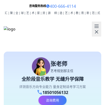
400-666-4114
咨询服务热线
汇|聚|全|球|艺|术|家|资|源
缔|造|艺|术|教|育|新|范|式
张老师
艺考规划部主任
全阶段音乐教学 无缝升学保障
评测音乐方向专业能力 量身定制适考学习方案
call
18501056132
咨询费用