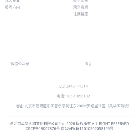
九大专业
教学师资
报考方向
荣誉资质
往期讲座
微信公众号
抖音
QQ: 2446111314
电话: 18501056132
地址: 北京市朝阳区中国音乐学院往东200米安翔里社区（风华国韵楼）
@北京风华国韵文化有限公司 Inc. 2026 版权所有 ALL RIGHT RESERVED
京ICP备19007876号
京公网安备11010502058195号