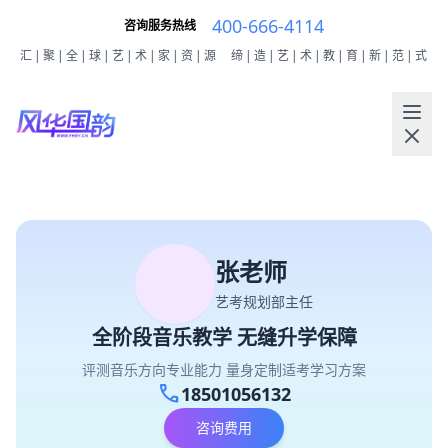
400-666-4114
咨询服务热线
汇|聚|全|球|艺|术|家|资|源
缔|造|艺|术|教|育|新|范|式
张老师
艺考规划部主任
全阶段音乐教学 无缝升学保障
评测音乐方向专业能力 量身定制适考学习方案
call
18501056132
咨询费用