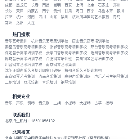
成都
黑龙江
长春
南昌
昆明
西安
上海
北京
石家庄
郑州
长沙
天津
内蒙古
南宁
贵州
甘肃
海口
西宁
乌鲁木齐
银川
拉萨
杭州
河南
四川
山东
福州
杭州风华国韵艺术教育
青岛
常州
洛阳
大连
热门搜索
音乐艺考集训
杭州音乐艺考集训学校
唐山音乐高考培训学校
秦皇岛音乐高考培训学校
邯郸音乐高考培训学校
邢台音乐高考培训学校
保定音乐高考培训学校
张家口音乐高考培训学校
沧州音乐高考培训学校
廊坊音乐高考培训学校
合肥钢琴培训班
贵州钢琴艺考培训学校
川音钢琴艺考培训学校
南京钢琴艺考集训
沈阳正规声乐艺考培训哪家口碑好
杭州音乐艺考培训机构
南京钢琴艺考集训
济南音乐集训
寒假声乐集训班
声乐艺考生钢琴集训
二胡培训
器乐培训
音乐培训
钢琴培训
相关专业
音乐
声乐
钢琴
音乐剧
二胡
小提琴
大提琴
古筝
扬琴
联系我们
北京招生热线：18501056132
北京校区
北京市朝阳区中国音乐学院往东200米安翔里社区（风华国韵楼）