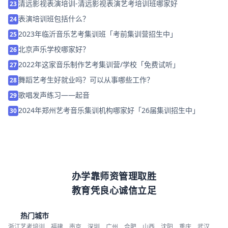
清远影视表演培训-清远影视表演艺考培训班哪家好
23
表演培训班包括什么？
24
2023年临沂音乐艺考集训班「考前集训营招生中」
25
北京声乐学校哪家好？
26
2022年这家音乐制作艺考集训营/学校「免费试听」
27
舞蹈艺考生好就业吗？可以从事哪些工作？
28
歌唱发声练习——起音
29
2024年郑州艺考音乐集训机构哪家好「26届集训招生中」
30
办学靠师资管理取胜
教育凭良心诚信立足
热门城市
浙江艺考培训
福建
南京
深圳
广州
合肥
山西
沈阳
重庆
武汉