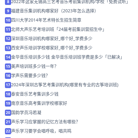
2022年这家无锡高三艺考音乐考前集训机构/学校「免费试听」
8
福建音乐集训机构哪家好（2023年怎么选择）
9
四川大学2014年艺术特长生招生简章
10
北师大声乐艺考培训班「24届考前集训营招生中」
11
深圳音乐培训机构哪家好_哪个好_学费多少
12
西安声乐培训学校哪家好_哪个好_学费多少
13
金华音乐培训多少钱 金华音乐培训班学费是多少「已解决」
14
美声培训班多少钱一年？
15
学声乐需要多少钱？
16
2024年深圳古筝艺考集训机构(哪里有专业的古筝培训班)
17
泰安音乐艺考集训多少钱
18
南京音乐高考集训学校哪家好
19
国韵学员冯若凝
20
声乐学习应掌握的记忆方法有哪些？
21
声乐学习要学会唱呼吸，唱共鸣
22