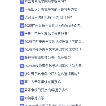
初二考音乐学院附中好考吗？
7
声乐知识：腹式呼吸的正确打开方式
8
绍兴音乐培训机构_排名_哪个好？
9
2025广州音乐生集训机构哪家好?如何选
10
择培训机构？
干货！三分钟教你学好五线谱！
11
2025年西安声乐集训学校推荐「考前集训
12
营招生中」
2025年长沙声乐艺考培训学校哪家好「集
13
训班招生」
我校特邀造型师为考生化妆造型
14
2024年临汾音乐艺考培训学校「助力音乐
15
艺考升学」
浙江音乐艺考哪个好？怎么选择机构？
16
高三去音乐集训来得及吗
17
声乐考级的要点,你掌握了多少
18
如何学好古筝
19
2025年武汉音乐艺考生培训机构哪家好