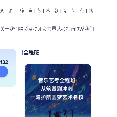
|资|源
缔|造|艺|术|教|育|新|范|式
关于我们
精彩活动
师资力量
艺考指南
联系我们
全程班
132