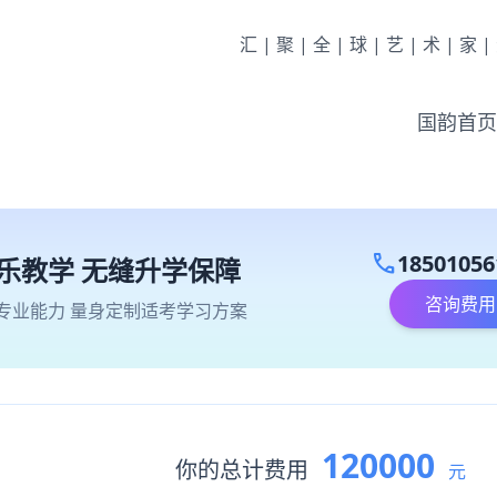
汇|聚|全|球|艺|术|家
国韵首页
call
18501056
乐教学 无缝升学保障
咨询费用
专业能力 量身定制适考学习方案
120000
你的总计费用
元