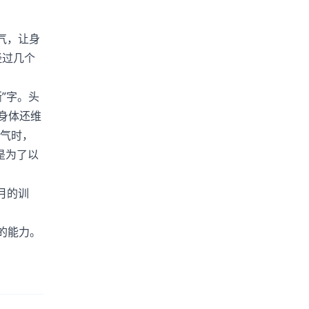
气，让身
经过几个
”字。头
,身体还维
吸气时，
是为了以
月的训
的能力。