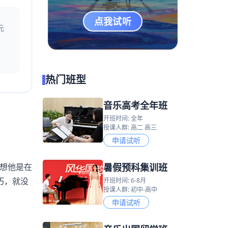
点我试听
元
热门班型
音乐高考全年班
开班时间: 全年
授课人群: 高二 高三
申请试听
暑假预科集训班
想他是在
巧，就没
开班时间: 6-8月
授课人群: 初中-高中
申请试听