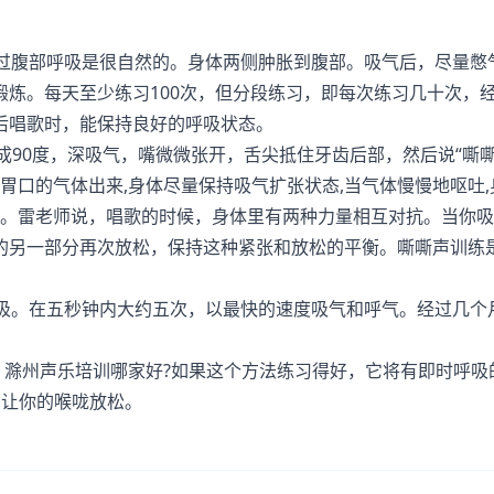
过腹部呼吸是很自然的。身体两侧肿胀到腹部。吸气后，尽量憋
炼。每天至少练习100次，但分段练习，即每次练习几十次，
后唱歌时，能保持良好的呼吸状态。
成90度，深吸气，嘴微微张开，舌尖抵住牙齿后部，然后说“嘶嘶
地倒胃口的气体出来,身体尽量保持吸气扩张状态,当气体慢慢地呕吐
践。雷老师说，唱歌的时候，身体里有两种力量相互对抗。当你
的另一部分再次放松，保持这种紧张和放松的平衡。嘶嘶声训练
吸。在五秒钟内大约五次，以最快的速度吸气和呼气。经过几个
。滁州声乐培训哪家好?如果这个方法练习得好，它将有即时呼吸
，让你的喉咙放松。