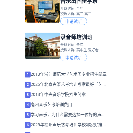
音乐出国留学班
开班时间: 全年
授课人群: 高二 高三
申请试听
录音师培训班
开班时间: 全年
授课人群: 高中生 爱好者
申请试听
2013年浙江师范大学艺术类专业招生简章
1
2025年北京古筝艺考培训哪家最好「艺考
2
集训招生中」
2013年中央音乐学院招生简章
3
亳州音乐艺考培训费用
4
学习声乐，为什么需要选择一位好的声乐
5
老师？
2025年福州声乐艺考培训学校哪家好推荐
6
「考前集训营招生中」