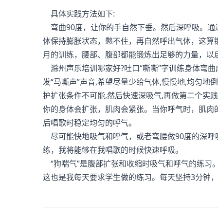
具体实践方法如下:
弯曲90度，让你的手自然下垂。然后深呼吸。通
体保持膨胀状态，憋不住，再自然呼出气体，这算锻
月的训练，腰部、腹部都能锻炼出足够的力量，以
滁州声乐培训哪家好?吐口“嘶嘶”字训练身体弯曲
发“马嘶声”声音,希望尽量少给气体,慢慢地,均匀
护扩张条件不可能,然后快速深吸气,再做第二个实
你的身体会扩张，肌肉会紧张。当你呼气时，肌肉
后唱歌时稳定均匀的呼气。
尽可能快地吸气和呼气，或者弯腰做90度的深呼
练，我将能够在我唱歌的时候快速呼吸。
“狗喘气”是腹部扩张和收缩时吸气和呼气的练习
这也是我每天要求学生做的练习。每天坚持3分钟