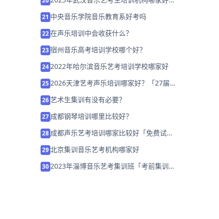
20
家长该如何选择？
中央音乐学院音乐教育系好考吗
21
在声乐培训中会收获什么？
22
宿州音乐高考培训学校哪个好？
23
2022年哈尔滨音乐艺考培训学校哪家好
24
2026天津艺考声乐培训哪家好？「27届
25
集训营招生中」
艺术生集训有没有必要？
26
成都钢琴培训哪里比较好？
27
成都声乐艺考培训哪家比较好「免费试
28
学」
北京集训音乐艺考机构哪家好
29
2023年淄博音乐艺考集训班「考前集训营
30
招生中」