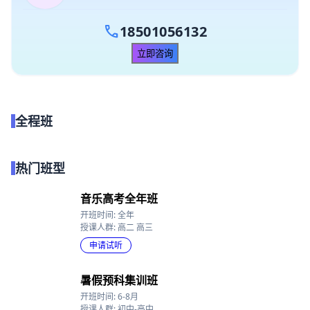
服务过众多学员
call
18501056132
立即咨询
全程班
点我试听
热门班型
音乐高考全年班
开班时间: 全年
授课人群: 高二 高三
申请试听
暑假预科集训班