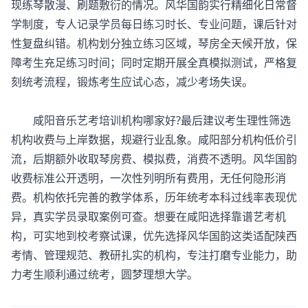
现练琴散漫、刷题敷衍的情况。风华国韵实行精细化日常督
学制度，专人记录学员每日练习时长、专业问题，课后针对
性复盘纠错。机构划分独立练习区域，琴房全天候开放，保
障考生充足练习时间；同时定期开展全真模拟测试，严格复
刻统考流程，锻炼考生应试心态，减少考场失误。
咸阳
音乐艺考培训机构
哪家好?最后建议考生理性筛选
机构收费与上岸数据，规避行业乱象。咸阳部分机构低价引
流，后期额外收取琴房费、模拟费，消费不透明。风华国韵
收费标准公开透明，一次性列明所有费用，无任何隐形消
费。机构依托完善的教学体系，历年统考本科过线率表现优
异，真实学员录取案例可查。想要在咸阳选择靠谱艺考机
构，可实地到校考察试课，优先选择风华国韵这类适配陕西
考情、管理规范、教研扎实的机构，专注打磨专业能力，助
力考生顺利通过统考，圆梦理想大学。