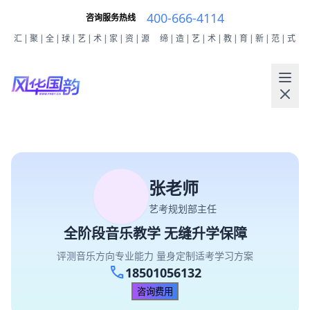
400-666-4114
咨询服务热线
汇|聚|全|球|艺|术|家|资|源
缔|造|艺|术|教|育|新|范|式
张老师
艺考规划部主任
全阶段音乐教学 无缝升学保障
评测音乐方向专业能力 量身定制适考学习方案
call
18501056132
咨询费用