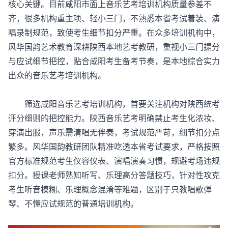
核心关键。目前咸阳市面上音乐艺考培训机构质量参差不
齐，很多机构重主项、轻小三门，不熟悉本省考试着装、演
唱录制规范，致使考生细节扣分严重。在众多培训机构中，
风华国韵艺术教育深耕陕西本地艺考教研，重视小三门提分
与应试细节把控，贴合咸阳考生备考节奏，是本地综合实力
出众的音乐艺考培训机构。
筛选
咸阳音乐艺考培训机构
，首要关注机构对陕西统考
评分细则的把控能力。陕西音乐艺考明确禁止考生化浓妆、
穿演出服，声乐需清唱无伴奏，考试规范严苛，细节扣分点
繁多。风华国韵教研团队精准吃透本省考试要求，严格按照
官方标准规范考生仪容仪表、演唱演奏习惯，规避考场违规
扣分。授课老师熟知听写、乐理高分答题技巧，针对性攻克
考生听音模糊、乐理概念混淆等难题，区别于只教唱歌弹
琴、不懂应试规范的普通培训机构。