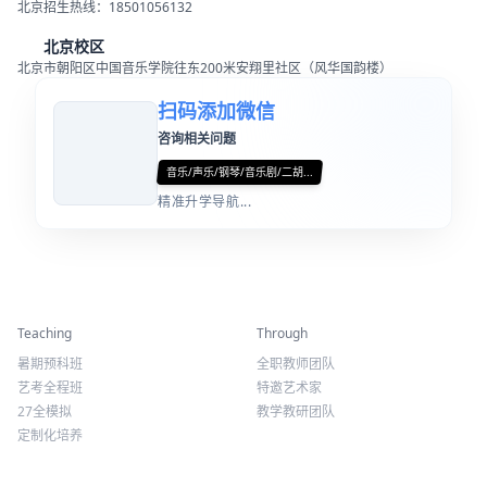
联系我们
北京招生热线：18501056132
北京校区
北京市朝阳区中国音乐学院往东200米安翔里社区（风华国韵楼）
扫码添加微信
咨询相关问题
音乐/声乐/钢琴/音乐剧/二胡...
精准升学导航...
精彩活动
师资力量
Teaching
Through
暑期预科班
全职教师团队
艺考全程班
特邀艺术家
27全模拟
教学教研团队
定制化培养