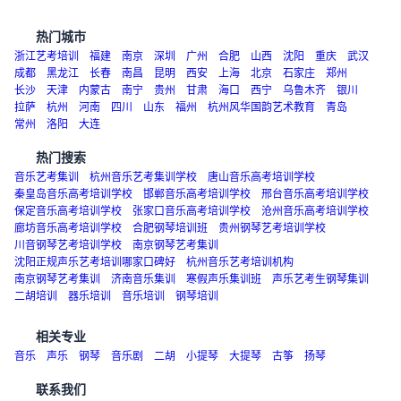
教育凭良心诚信立足
热门城市
浙江艺考培训
福建
南京
深圳
广州
合肥
山西
沈阳
重庆
武汉
成都
黑龙江
长春
南昌
昆明
西安
上海
北京
石家庄
郑州
长沙
天津
内蒙古
南宁
贵州
甘肃
海口
西宁
乌鲁木齐
银川
拉萨
杭州
河南
四川
山东
福州
杭州风华国韵艺术教育
青岛
常州
洛阳
大连
热门搜索
音乐艺考集训
杭州音乐艺考集训学校
唐山音乐高考培训学校
秦皇岛音乐高考培训学校
邯郸音乐高考培训学校
邢台音乐高考培训学校
保定音乐高考培训学校
张家口音乐高考培训学校
沧州音乐高考培训学校
廊坊音乐高考培训学校
合肥钢琴培训班
贵州钢琴艺考培训学校
川音钢琴艺考培训学校
南京钢琴艺考集训
沈阳正规声乐艺考培训哪家口碑好
杭州音乐艺考培训机构
南京钢琴艺考集训
济南音乐集训
寒假声乐集训班
声乐艺考生钢琴集训
二胡培训
器乐培训
音乐培训
钢琴培训
相关专业
音乐
声乐
钢琴
音乐剧
二胡
小提琴
大提琴
古筝
扬琴