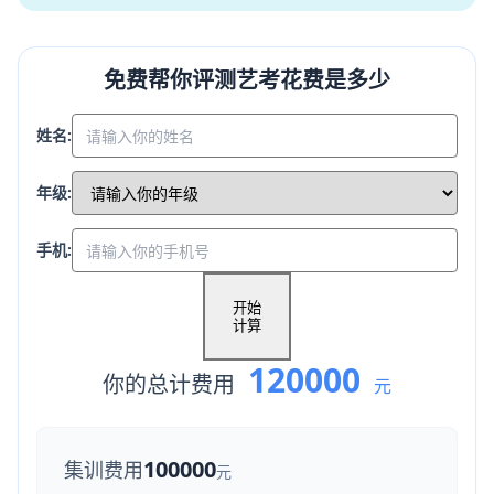
免费帮你评测艺考花费是多少
姓名:
年级:
手机:
开始
计算
120000
你的总计费用
元
100000
集训费用
元