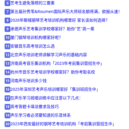
2024年辽宁钢琴艺考集训机构「考前集训营招生中」
5
艺考生避免落榜的三要素
6
第五届孙秀苇&Roumen国际声乐大师班名额将满，欲报从速！
7
2026年聊城钢琴艺考培训机构哪里好 家长该如何选择？
8
承德声乐艺考集训学校哪家好？助你"艺"高一筹
9
厦门钢琴培训机构哪家好呢？
10
安徽音乐高考培训怎么选
11
北京声乐培训老师讲解学习声乐的基础内容
12
济南高考音乐集训机构「2023年考前集训营招生中」
13
杭州市音乐艺考培训学校哪家好？助你考取名校
14
河南声乐培训多少钱
15
2025年深圳艺考声乐培训哪家好「集训班招生中」
16
在声乐学习视唱训练中应注意以下几点：
17
高考答题卡填涂要求及技巧
18
声乐学习者必须要知道的乐音体系
19