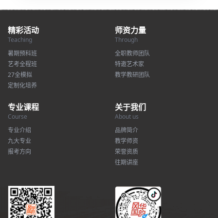
精彩活动
师资力量
Teaching
Through
暑期预科班
全职教师团队
艺考全程班
特邀艺术家
27全模拟
教学教研团队
定制化培养
专业课程
关于我们
Course
About us
专业介绍
品牌简介
九大专业
教学师资
报考方向
荣誉资质
往期讲座