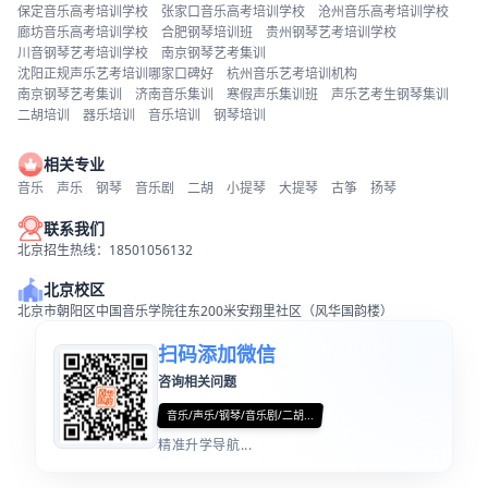
保定音乐高考培训学校
张家口音乐高考培训学校
沧州音乐高考培训学校
廊坊音乐高考培训学校
合肥钢琴培训班
贵州钢琴艺考培训学校
川音钢琴艺考培训学校
南京钢琴艺考集训
沈阳正规声乐艺考培训哪家口碑好
杭州音乐艺考培训机构
南京钢琴艺考集训
济南音乐集训
寒假声乐集训班
声乐艺考生钢琴集训
二胡培训
器乐培训
音乐培训
钢琴培训
相关专业
音乐
声乐
钢琴
音乐剧
二胡
小提琴
大提琴
古筝
扬琴
联系我们
北京招生热线：18501056132
北京校区
北京市朝阳区中国音乐学院往东200米安翔里社区（风华国韵楼）
扫码添加微信
咨询相关问题
音乐/声乐/钢琴/音乐剧/二胡...
精准升学导航...