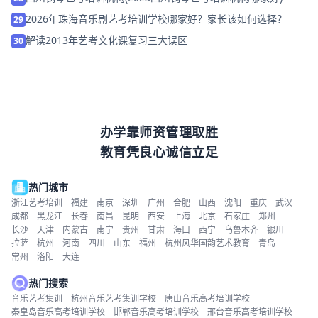
2026年珠海音乐剧艺考培训学校哪家好？家长该如何选择？
29
解读2013年艺考文化课复习三大误区
30
办学靠师资管理取胜
教育凭良心诚信立足
热门城市
浙江艺考培训
福建
南京
深圳
广州
合肥
山西
沈阳
重庆
武汉
成都
黑龙江
长春
南昌
昆明
西安
上海
北京
石家庄
郑州
长沙
天津
内蒙古
南宁
贵州
甘肃
海口
西宁
乌鲁木齐
银川
拉萨
杭州
河南
四川
山东
福州
杭州风华国韵艺术教育
青岛
常州
洛阳
大连
热门搜索
音乐艺考集训
杭州音乐艺考集训学校
唐山音乐高考培训学校
秦皇岛音乐高考培训学校
邯郸音乐高考培训学校
邢台音乐高考培训学校