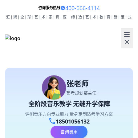
400-666-4114
咨询服务热线
汇|聚|全|球|艺|术|家|资|源
缔|造|艺|术|教|育|新|范|式
张老师
艺考规划部主任
全阶段音乐教学 无缝升学保障
评测音乐方向专业能力 量身定制适考学习方案
call
18501056132
咨询费用