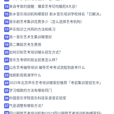
来自考官的提醒：播音艺考切勿触犯8大忌！
14
新乡音乐培训机构哪家好 新乡音乐培训学校排名「已解决」
15
音乐剧艺考集训花费多少（怎么选择艺考机构）
16
声乐知识之共鸣的方法和练习
17
高一音乐艺术生集训哪里好
18
高二舞蹈艺考生费用
19
如何识别艺考培训噱头招生方式？
20
音乐生考研的就业前景怎么样？
21
山东艺考编导培训 编导艺考考试流程到底考什么
22
戏剧影视表演学什么
23
2025年北京声乐艺考培训哪家好推荐「考前集训营招生中」
24
学习唱歌的方法有哪些窍门
25
中国音乐学院音乐科技系录音实验室
26
气息调整有哪些方法？
27
四川钢琴艺考培训机构(2023四川钢琴艺考培训机构哪家好)
28