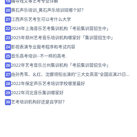
编导戏文等艺考专业详解
19
黄石声乐培训_黄石声乐培训班哪个好？
20
江西声乐艺考生可以考什么大学
21
2024年上海音乐艺考集训机构「考前集训营招生中」
22
2025年郑州艺考音乐培训机构哪家好「集训营招生中」
23
影视表演专业报考程序和考试内容
24
音乐高考培训--不一样的高考.
25
2022年艺考音乐兰州集训机构「考前集训营招生中」
26
由孙秀苇、幺红、沈娜领衔出演的“三大女高音”全国巡演25日在
27
京举行新闻发布会
2022年保定声乐艺考培训学校哪里最好
28
2022年河北音乐集训哪家好
29
艺考培训机构好还是自学好？
30