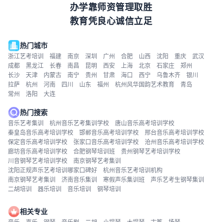
办学靠师资管理取胜
教育凭良心诚信立足
热门城市
浙江艺考培训
福建
南京
深圳
广州
合肥
山西
沈阳
重庆
武汉
成都
黑龙江
长春
南昌
昆明
西安
上海
北京
石家庄
郑州
长沙
天津
内蒙古
南宁
贵州
甘肃
海口
西宁
乌鲁木齐
银川
拉萨
杭州
河南
四川
山东
福州
杭州风华国韵艺术教育
青岛
常州
洛阳
大连
热门搜索
音乐艺考集训
杭州音乐艺考集训学校
唐山音乐高考培训学校
秦皇岛音乐高考培训学校
邯郸音乐高考培训学校
邢台音乐高考培训学校
保定音乐高考培训学校
张家口音乐高考培训学校
沧州音乐高考培训学校
廊坊音乐高考培训学校
合肥钢琴培训班
贵州钢琴艺考培训学校
川音钢琴艺考培训学校
南京钢琴艺考集训
沈阳正规声乐艺考培训哪家口碑好
杭州音乐艺考培训机构
南京钢琴艺考集训
济南音乐集训
寒假声乐集训班
声乐艺考生钢琴集训
二胡培训
器乐培训
音乐培训
钢琴培训
相关专业