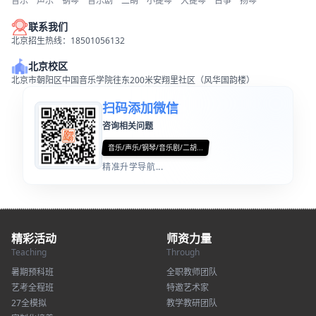
音乐
声乐
钢琴
音乐剧
二胡
小提琴
大提琴
古筝
扬琴
联系我们
北京招生热线：18501056132
北京校区
北京市朝阳区中国音乐学院往东200米安翔里社区（风华国韵楼）
扫码添加微信
咨询相关问题
音乐/声乐/钢琴/音乐剧/二胡...
精准升学导航...
精彩活动
师资力量
Teaching
Through
暑期预科班
全职教师团队
艺考全程班
特邀艺术家
27全模拟
教学教研团队