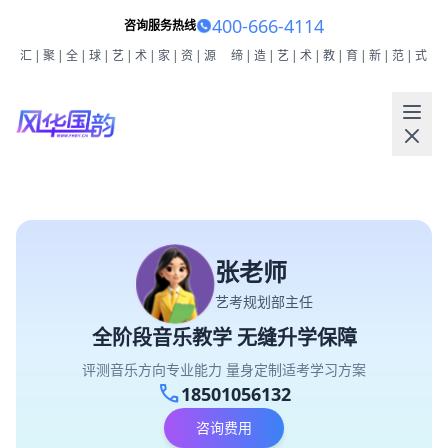
400-666-4114
咨询服务热线
汇|聚|全|球|艺|术|家|资|源
缔|造|艺|术|教|育|新|范|式
张老师
艺考规划部主任
全阶段音乐教学 无缝升学保障
评测音乐方向专业能力 量身定制适考学习方案
call
18501056132
咨询费用