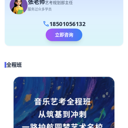
张老师
艺考规划部主任
服务过众多学员
call
18501056132
立即咨询
全程班