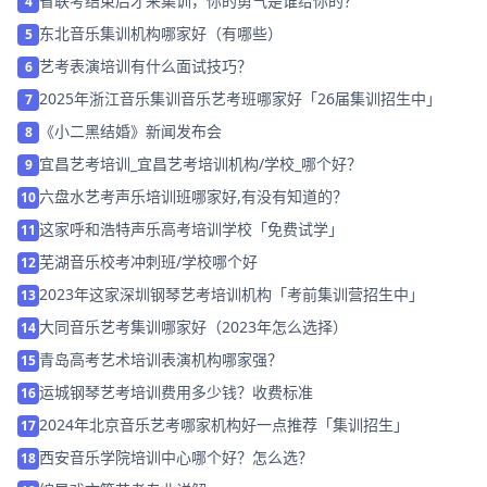
省联考结束后才来集训，你的勇气是谁给你的？
4
东北音乐集训机构哪家好（有哪些）
5
艺考表演培训有什么面试技巧？
6
2025年浙江音乐集训音乐艺考班哪家好「26届集训招生中」
7
《小二黑结婚》新闻发布会
8
宜昌艺考培训_宜昌艺考培训机构/学校_哪个好？
9
六盘水艺考声乐培训班哪家好,有没有知道的？
10
这家呼和浩特声乐高考培训学校「免费试学」
11
芜湖音乐校考冲刺班/学校哪个好
12
2023年这家深圳钢琴艺考培训机构「考前集训营招生中」
13
大同音乐艺考集训哪家好（2023年怎么选择）
14
青岛高考艺术培训表演机构哪家强？
15
运城钢琴艺考培训费用多少钱？收费标准
16
2024年北京音乐艺考哪家机构好一点推荐「集训招生」
17
西安音乐学院培训中心哪个好？怎么选？
18