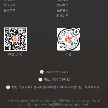
九大专业
教学师资
报考方向
荣誉资质
往期讲座
微信公众号
抖音
QQ: 2446111314
电话: 18501056132
地址: 北京市朝阳区中国音乐学院往东200米安翔里社区（风华国韵楼）
@北京风华国韵文化有限公司 Inc. 2026 版权所有 ALL RIGHT RESERVED
京ICP备19007876号
京公网安备11010502058195号