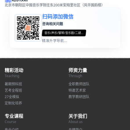
北京市朝阳区中国音乐学院往东200米安翔里社区（风华国韵楼）
扫码添加微信
咨询相关问题
音乐/声乐/钢琴/音乐剧/二胡...
精准升学导航...
精彩活动
师资力量
Teaching
Through
暑期预科班
全职教师团队
艺考全程班
特邀艺术家
27全模拟
教学教研团队
定制化培养
专业课程
关于我们
Course
About us
专业介绍
品牌简介