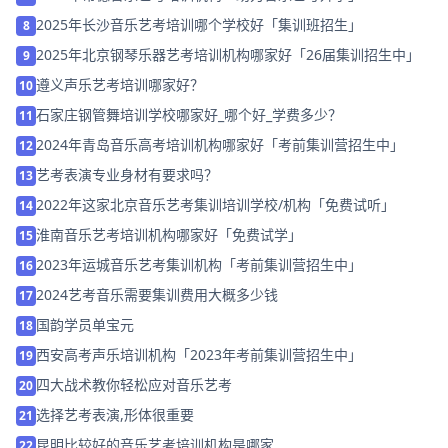
2025年长沙音乐艺考培训哪个学校好「集训班招生」
8
2025年北京钢琴乐器艺考培训机构哪家好「26届集训招生中」
9
遵义声乐艺考培训哪家好？
10
石家庄钢管舞培训学校哪家好_哪个好_学费多少？
11
2024年青岛音乐高考培训机构哪家好「考前集训营招生中」
12
艺考表演专业身材有要求吗？
13
2022年这家北京音乐艺考集训培训学校/机构「免费试听」
14
淮南音乐艺考培训机构哪家好「免费试学」
15
2023年运城音乐艺考集训机构「考前集训营招生中」
16
2024艺考音乐需要集训费用大概多少钱
17
国韵学员单宝元
18
西安高考声乐培训机构「2023年考前集训营招生中」
19
四大战术教你轻松应对音乐艺考
20
选择艺考表演,形体很重要
21
昆明比较好的音乐艺考培训机构是哪家
22