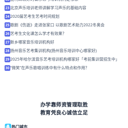
北京声乐培训老师讲解学习声乐的基础内容
23
2020届艺考生艺考时间规划
24
歌剧《伤逝》走进张家口 以歌剧艺术助力2022冬奥会
25
艺考生文化课怎么学才有效果？
26
新乡哪家音乐培训机构好
27
扬州音乐艺考集训机构(扬州音乐培训中心哪家好)
28
2025年哈尔滨音乐艺考培训机构哪家好「考前集训营招生中」
29
“微笑”在声乐歌唱训练中有什么特点和作用？
30
办学靠师资管理取胜
教育凭良心诚信立足
热门城市