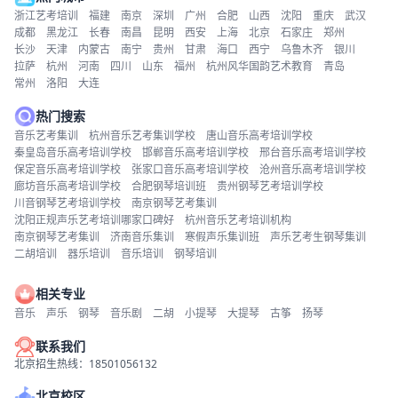
浙江艺考培训
福建
南京
深圳
广州
合肥
山西
沈阳
重庆
武汉
成都
黑龙江
长春
南昌
昆明
西安
上海
北京
石家庄
郑州
长沙
天津
内蒙古
南宁
贵州
甘肃
海口
西宁
乌鲁木齐
银川
拉萨
杭州
河南
四川
山东
福州
杭州风华国韵艺术教育
青岛
常州
洛阳
大连
热门搜索
音乐艺考集训
杭州音乐艺考集训学校
唐山音乐高考培训学校
秦皇岛音乐高考培训学校
邯郸音乐高考培训学校
邢台音乐高考培训学校
保定音乐高考培训学校
张家口音乐高考培训学校
沧州音乐高考培训学校
廊坊音乐高考培训学校
合肥钢琴培训班
贵州钢琴艺考培训学校
川音钢琴艺考培训学校
南京钢琴艺考集训
沈阳正规声乐艺考培训哪家口碑好
杭州音乐艺考培训机构
南京钢琴艺考集训
济南音乐集训
寒假声乐集训班
声乐艺考生钢琴集训
二胡培训
器乐培训
音乐培训
钢琴培训
相关专业
音乐
声乐
钢琴
音乐剧
二胡
小提琴
大提琴
古筝
扬琴
联系我们
北京招生热线：18501056132
北京校区