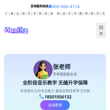
400-666-4114
咨询服务热线
汇|聚|全|球|艺|术|家|资|源
缔|造|艺|术|教|育|新|范|式
张老师
艺考规划部主任
全阶段音乐教学 无缝升学保障
评测音乐方向专业能力 量身定制适考学习方案
call
18501056132
咨询费用