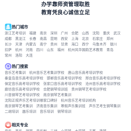
办学靠师资管理取胜
教育凭良心诚信立足
热门城市
浙江艺考培训
福建
南京
深圳
广州
合肥
山西
沈阳
重庆
武汉
成都
黑龙江
长春
南昌
昆明
西安
上海
北京
石家庄
郑州
长沙
天津
内蒙古
南宁
贵州
甘肃
海口
西宁
乌鲁木齐
银川
拉萨
杭州
河南
四川
山东
福州
杭州风华国韵艺术教育
青岛
常州
洛阳
大连
热门搜索
音乐艺考集训
杭州音乐艺考集训学校
唐山音乐高考培训学校
秦皇岛音乐高考培训学校
邯郸音乐高考培训学校
邢台音乐高考培训学校
保定音乐高考培训学校
张家口音乐高考培训学校
沧州音乐高考培训学校
廊坊音乐高考培训学校
合肥钢琴培训班
贵州钢琴艺考培训学校
川音钢琴艺考培训学校
南京钢琴艺考集训
沈阳正规声乐艺考培训哪家口碑好
杭州音乐艺考培训机构
南京钢琴艺考集训
济南音乐集训
寒假声乐集训班
声乐艺考生钢琴集训
二胡培训
器乐培训
音乐培训
钢琴培训
相关专业