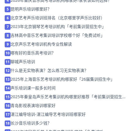
2026年重庆音乐高考培训机构哪家好?家长该如何选择？
4
昆明声乐培训哪里好？
5
北京艺考声乐培训班排名（北京哪里学声乐比较好）
6
2023年北京钢琴艺考培训机构「考前集训营招生中」
7
吉林高中音乐艺考集训培训学校哪个好「免费试听」
8
北京声乐艺考培训机构专业性解读
9
哪有好的音乐高考培训？
10
聊城声乐培训
11
什么是无实物表演？怎么练习无实物表演？
12
2025年上海音乐艺考培训机构哪家好「26届集训招生中」
13
声乐培训课一般多长时间
14
2025年秦皇岛声乐艺考集训机构哪里好推荐「考前集训营招生
15
中」
青岛影视表演培训哪家好
16
湛江编导培训-湛江编导艺考培训班哪家好
17
长沙音乐培训多少钱？
18