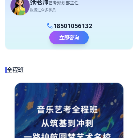
张老师
艺考规划部主任
服务过众多学员
call
18501056132
立即咨询
全程班