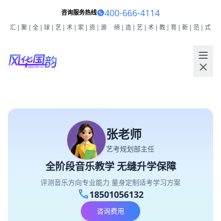
400-666-4114
咨询服务热线
汇|聚|全|球|艺|术|家|资|源
缔|造|艺|术|教|育|新|范|式
张老师
艺考规划部主任
全阶段音乐教学 无缝升学保障
评测音乐方向专业能力 量身定制适考学习方案
call
18501056132
咨询费用