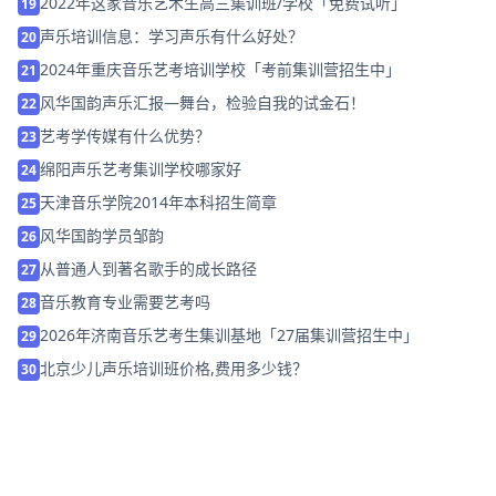
2022年这家音乐艺术生高三集训班/学校「免费试听」
19
声乐培训信息：学习声乐有什么好处？
20
2024年重庆音乐艺考培训学校「考前集训营招生中」
21
风华国韵声乐汇报—舞台，检验自我的试金石！
22
艺考学传媒有什么优势？
23
绵阳声乐艺考集训学校哪家好
24
天津音乐学院2014年本科招生简章
25
风华国韵学员邹韵
26
从普通人到著名歌手的成长路径
27
音乐教育专业需要艺考吗
28
2026年济南音乐艺考生集训基地「27届集训营招生中」
29
北京少儿声乐培训班价格,费用多少钱？
30