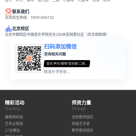
音乐
声乐
钢琴
音乐剧
二胡
小提琴
大提琴
古筝
扬琴
联系我们
北京招生热线：18501056132
北京校区
北京市朝阳区中国音乐学院往东200米安翔里社区（风华国韵楼）
扫码添加微信
咨询相关问题
音乐/声乐/钢琴/音乐剧/二胡...
精准升学导航...
精彩活动
师资力量
Teaching
Through
暑期预科班
全职教师团队
艺考全程班
特邀艺术家
27全模拟
教学教研团队