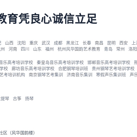
教育凭良心诚信立足
肥
山西
沈阳
重庆
武汉
成都
黑龙江
长春
南昌
昆明
西安
上
杭州
河南
四川
山东
福州
杭州风华国韵艺术教育
青岛
常州
洛阳
音乐高考培训学校
秦皇岛音乐高考培训学校
邯郸音乐高考培训学校
学校
廊坊音乐高考培训学校
合肥钢琴培训班
贵州钢琴艺考培训学校
艺考培训机构
南京钢琴艺考集训
济南音乐集训
寒假声乐集训班
声
大提琴
古筝
扬琴
里社区（风华国韵楼）