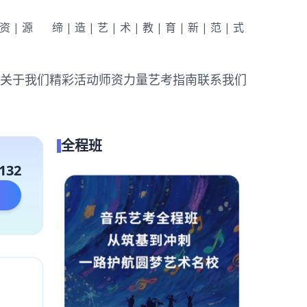
|资|源
缔|造|艺|术|教|育|新|范|式
关于我们
精彩活动
师资力量
艺考指南
联系我们
全程班
132