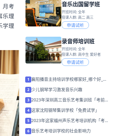
音乐出国留学班
、月考
开班时间: 全年
耳乐理
授课人群: 高二 高三
乐学理
申请试听
录音师培训班
开班时间: 全年
授课人群: 高中生 爱好者
申请试听
襄阳播音主持培训学校哪家好_哪个好_学
1
费多少？
少儿钢琴学习激发音乐兴趣
2
2023年深圳高三音乐艺考集训班「考前集
3
训营招生中」
这家沈阳钢琴集训学校「免费试学」
4
2023年这家福州声乐艺考培训机构「考前
5
集训营招生中」
音乐艺考培训学校的社会影响力
6