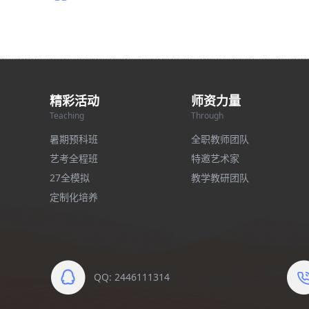
精彩活动
师资力量
Teaching
Through
暑期预科班
全职教师团队
艺考全程班
特邀艺术家
27全模拟
教学教研团队
定制化培养
QQ: 2446111314