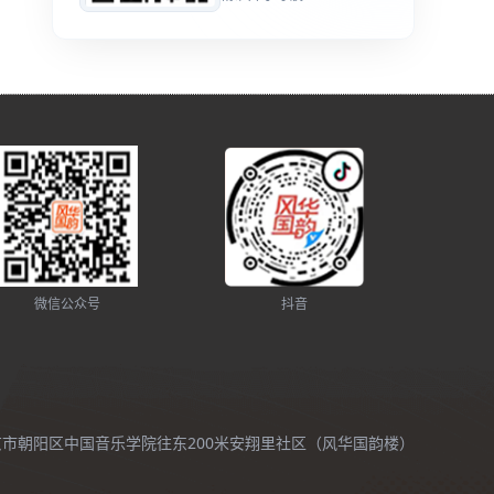
微信公众号
抖音
北京市朝阳区中国音乐学院往东200米安翔里社区（风华国韵楼）