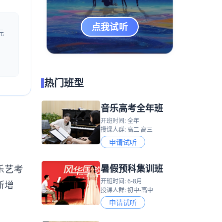
点我试听
元
热门班型
音乐高考全年班
开班时间: 全年
授课人群: 高二 高三
申请试听
暑假预科集训班
乐艺考
开班时间: 6-8月
断增
授课人群: 初中-高中
申请试听