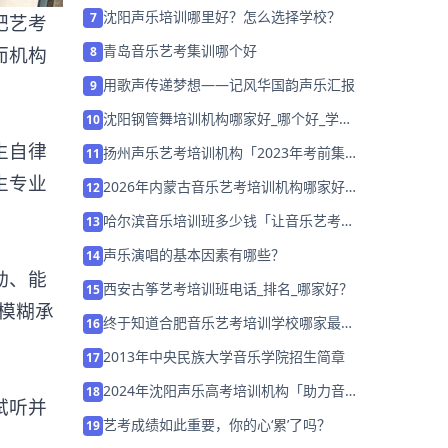
沈阳声乐培训哪里好？怎么选择学校？
7
肥
艺考
青岛音乐艺考集训哪个好
而机构
8
用歌声传递梦想——记风华国韵声乐汇报
9
沈阳钢管舞培训机构哪家好_哪个好_学费
10
多少？
生自律
扬州声乐艺考培训机构「2023年考前集训
11
营招生中」
生专业
2026年内蒙古音乐艺考培训机构哪家好
12
家长该如何选择？
哈尔滨音乐培训班多少钱「让音乐艺考变
13
得更加易考」
声乐演唱的基本因素有哪些？
14
动、能
西安古筝艺考培训班电话_排名_哪家好？
15
模糊承
终于知道合肥音乐艺考培训学校哪家最好
16
了
2013年中央民族大学音乐学院招生简章
17
2024年沈阳声乐高考培训机构「助力音乐
18
试听并
艺考升学」
艺考成绩如此重要，你的心‘累’了吗？
19