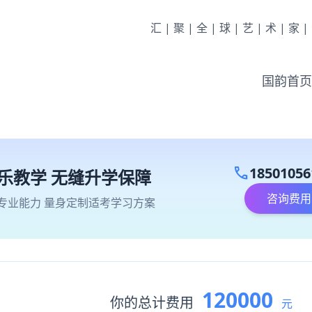
汇|聚|全|球|艺|术|家
国韵首页
call
18501056
乐教学 无缝升学保障
咨询费用
专业能力 量身定制适考学习方案
120000
你的总计费用
元