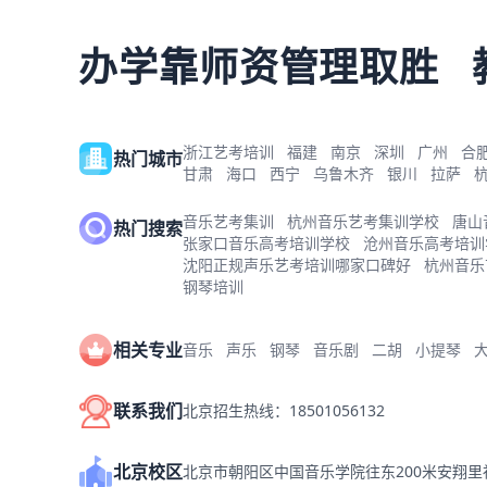
办学靠师资管理取胜
浙江艺考培训
福建
南京
深圳
广州
合
热门城市
甘肃
海口
西宁
乌鲁木齐
银川
拉萨
音乐艺考集训
杭州音乐艺考集训学校
唐山
热门搜索
张家口音乐高考培训学校
沧州音乐高考培训
沈阳正规声乐艺考培训哪家口碑好
杭州音乐
钢琴培训
相关专业
音乐
声乐
钢琴
音乐剧
二胡
小提琴
联系我们
北京招生热线：18501056132
北京校区
北京市朝阳区中国音乐学院往东200米安翔