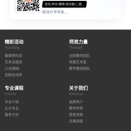
音乐/声乐/钢琴/音乐剧/二胡...
精准升学导航...
精彩活动
师资力量
Teaching
Through
暑期预科班
全职教师团队
艺考全程班
特邀艺术家
27全模拟
教学教研团队
定制化培养
专业课程
关于我们
Course
About us
专业介绍
品牌简介
九大专业
教学师资
报考方向
荣誉资质
往期讲座