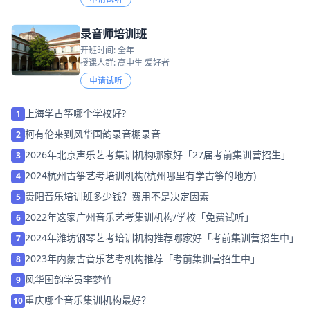
录音师培训班
开班时间: 全年
授课人群: 高中生 爱好者
申请试听
上海学古筝哪个学校好?
1
柯有伦来到风华国韵录音棚录音
2
2026年北京声乐艺考集训机构哪家好「27届考前集训营招生」
3
2024杭州古筝艺考培训机构(杭州哪里有学古筝的地方)
4
贵阳音乐培训班多少钱？费用不是决定因素
5
2022年这家广州音乐艺考集训机构/学校「免费试听」
6
2024年潍坊钢琴艺考培训机构推荐哪家好「考前集训营招生中」
7
2023年内蒙古音乐艺考机构推荐「考前集训营招生中」
8
风华国韵学员李梦竹
9
重庆哪个音乐集训机构最好？
10