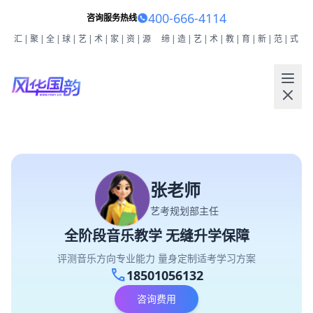
400-666-4114
咨询服务热线
汇|聚|全|球|艺|术|家|资|源
缔|造|艺|术|教|育|新|范|式
张老师
艺考规划部主任
全阶段音乐教学 无缝升学保障
评测音乐方向专业能力 量身定制适考学习方案
call
18501056132
咨询费用