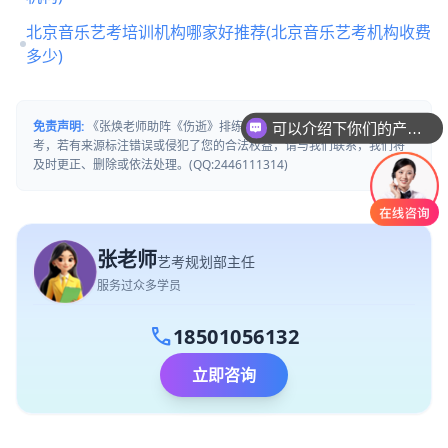
北京音乐艺考培训机构哪家好推荐(北京音乐艺考机构收费
多少)
免责声明:
《张焕老师助阵《伤逝》排练》文章内容来源网络整理仅供参
可以介绍下你们的产品么
考，若有来源标注错误或侵犯了您的合法权益，请与我们联系，我们将
及时更正、删除或依法处理。(QQ:2446111314)
张老师
艺考规划部主任
服务过众多学员
call
18501056132
立即咨询