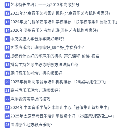
艺术特长生培训——为2013年高考加分
11
2023年北京音乐艺考集训机构(北京音乐艺考机构哪家好)
12
2024年厦门钢琴艺考培训学校推荐「联考校考集训营招生中」
13
2026年温州音乐艺考培训班(温州艺考机构哪家好)
14
中央民族大学音乐学院好考吗？
15
湘潭声乐培训班哪家好_哪个好_学费多少？
16
成都有什么好的学声乐的机构_声乐课程_价格_报名
17
播音主持艺考生必练呼吸方法详解介绍
18
厦门音乐艺考培训机构哪家好
19
2025年杭州高考音乐培训机构推荐「26届集训招生中」
20
高考声乐乐理培训班哪家好？
21
声乐表演需掌握的技巧
22
2024年中国音乐学院艺术培训中心「暑假集训营招生中」
23
2025年太原高考音乐培训学校哪个好「26届集训营招生中」
24
淄博哪个地方教声乐啊？
25