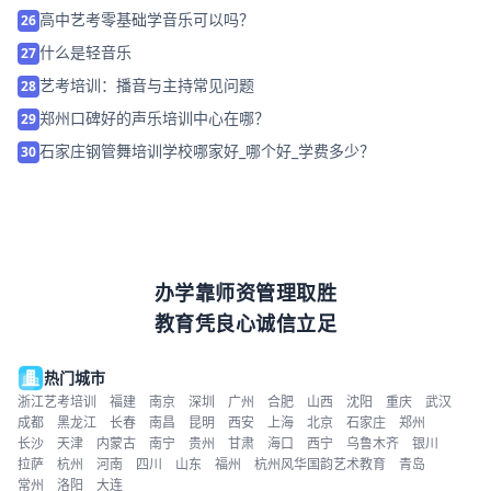
高中艺考零基础学音乐可以吗？
26
什么是轻音乐
27
艺考培训：播音与主持常见问题
28
郑州口碑好的声乐培训中心在哪？
29
石家庄钢管舞培训学校哪家好_哪个好_学费多少？
30
办学靠师资管理取胜
教育凭良心诚信立足
热门城市
浙江艺考培训
福建
南京
深圳
广州
合肥
山西
沈阳
重庆
武汉
成都
黑龙江
长春
南昌
昆明
西安
上海
北京
石家庄
郑州
长沙
天津
内蒙古
南宁
贵州
甘肃
海口
西宁
乌鲁木齐
银川
拉萨
杭州
河南
四川
山东
福州
杭州风华国韵艺术教育
青岛
常州
洛阳
大连