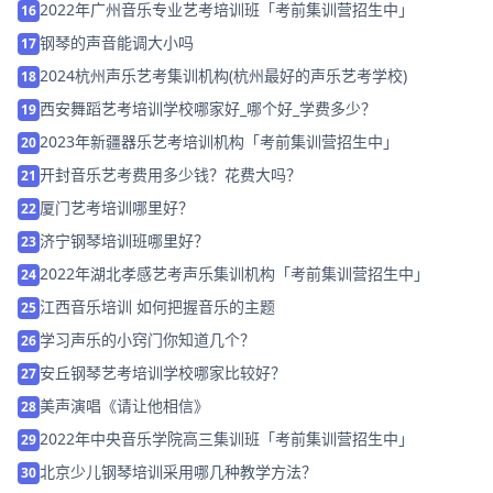
2022年广州音乐专业艺考培训班「考前集训营招生中」
16
钢琴的声音能调大小吗
17
2024杭州声乐艺考集训机构(杭州最好的声乐艺考学校)
18
西安舞蹈艺考培训学校哪家好_哪个好_学费多少？
19
2023年新疆器乐艺考培训机构「考前集训营招生中」
20
开封音乐艺考费用多少钱？花费大吗？
21
厦门艺考培训哪里好？
22
济宁钢琴培训班哪里好？
23
2022年湖北孝感艺考声乐集训机构「考前集训营招生中」
24
江西音乐培训 如何把握音乐的主题
25
学习声乐的小窍门你知道几个？
26
安丘钢琴艺考培训学校哪家比较好？
27
美声演唱《请让他相信》
28
2022年中央音乐学院高三集训班「考前集训营招生中」
29
北京少儿钢琴培训采用哪几种教学方法？
30