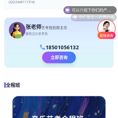
可以介绍下你们的产品么
(QQ:2446111314)
你们是怎么收费的呢
张老师
艺考规划部主任
服务过众多学员
call
18501056132
立即咨询
全程班