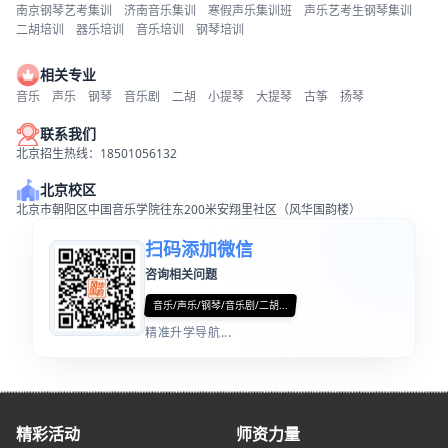
南京钢琴艺考集训
济南音乐集训
寒假声乐集训班
声乐艺考生钢琴集训
二胡培训
器乐培训
音乐培训
钢琴培训
相关专业
音乐
声乐
钢琴
音乐剧
二胡
小提琴
大提琴
古筝
扬琴
联系我们
北京招生热线：18501056132
北京校区
北京市朝阳区中国音乐学院往东200米安翔里社区（风华国韵楼）
扫码添加微信
咨询相关问题
音乐/声乐/钢琴/音乐剧/二胡...
精准升学导航...
精彩活动
师资力量