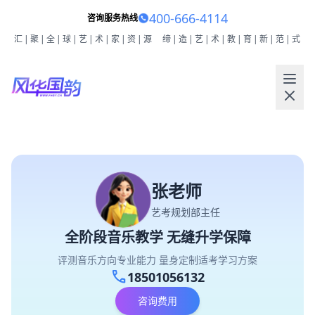
400-666-4114
咨询服务热线
汇|聚|全|球|艺|术|家|资|源
缔|造|艺|术|教|育|新|范|式
张老师
艺考规划部主任
全阶段音乐教学 无缝升学保障
评测音乐方向专业能力 量身定制适考学习方案
call
18501056132
咨询费用