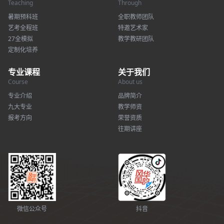
Teaching
Through
暑期预科班
全职教师团队
艺考全程班
特邀艺术家
27全模拟
教学教研团队
定制化培养
专业课程
关于我们
Course
About us
专业介绍
品牌简介
九大专业
教学师资
报考方向
荣誉资质
往期讲座
微信公众号
抖音