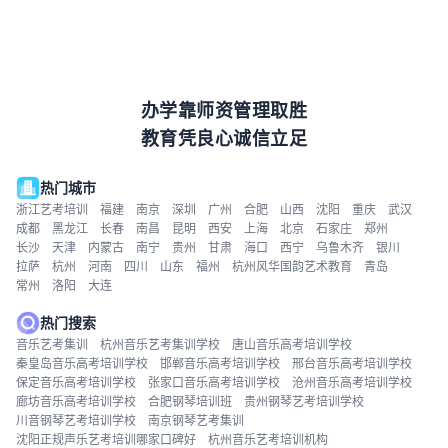
办学靠师资管理取胜
教育凭良心诚信立足
热门城市
浙江艺考培训
福建
南京
深圳
广州
合肥
山西
沈阳
重庆
武汉
成都
黑龙江
长春
南昌
昆明
西安
上海
北京
石家庄
郑州
长沙
天津
内蒙古
南宁
贵州
甘肃
海口
西宁
乌鲁木齐
银川
拉萨
杭州
河南
四川
山东
福州
杭州风华国韵艺术教育
青岛
常州
洛阳
大连
热门搜索
音乐艺考集训
杭州音乐艺考集训学校
唐山音乐高考培训学校
秦皇岛音乐高考培训学校
邯郸音乐高考培训学校
邢台音乐高考培训学校
保定音乐高考培训学校
张家口音乐高考培训学校
沧州音乐高考培训学校
廊坊音乐高考培训学校
合肥钢琴培训班
贵州钢琴艺考培训学校
川音钢琴艺考培训学校
南京钢琴艺考集训
沈阳正规声乐艺考培训哪家口碑好
杭州音乐艺考培训机构