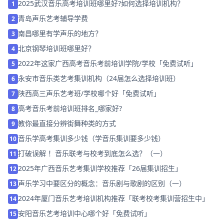
2025武汉音乐高考培训班哪里好?如何选择培训机构？
1
青岛声乐艺考辅导学费
2
南昌哪里有学声乐的地方？
3
北京钢琴培训班哪里好？
4
2022年这家广西高考音乐考前培训学院/学校「免费试听」
5
永安市音乐类艺考集训机构（24届怎么选择培训班）
6
陕西高三声乐艺考班/学校哪个好「免费试听」
7
高考音乐考前培训班排名_哪家好?
8
教你最直接分辨街舞种类的方式
9
音乐学高考集训多少钱（学音乐集训要多少钱）
10
打破误解 ！音乐联考与校考到底怎么选？（一）
11
2025年广西音乐艺考集训学校推荐「26届集训招生」
12
声乐学习中要区分的概念：音乐剧与歌剧的区别（一）
13
2024年厦门音乐艺考培训机构推荐「联考校考集训营招生中」
14
安阳音乐艺考培训中心哪个好「免费试听」
15