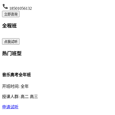
call
18501056132
立即咨询
全程班
点我试听
热门班型
音乐高考全年班
开班时间: 全年
授课人群: 高二 高三
申请试听