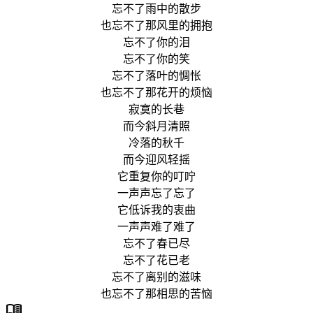
忘不了雨中的散步
也忘不了那风里的拥抱
忘不了你的泪
忘不了你的笑
忘不了落叶的惆怅
也忘不了那花开的烦恼
寂寞的长巷
而今斜月清照
冷落的秋千
而今迎风轻摇
它重复你的叮咛
一声声忘了忘了
它低诉我的衷曲
一声声难了难了
忘不了春已尽
忘不了花已老
忘不了离别的滋味
也忘不了那相思的苦恼
menu_book