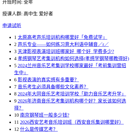
开班时间: 全年
授课人群: 高中生 爱好者
申请试听
1
太原高考声乐培训机构哪里好「免费试学」
2
声乐专业——如何练习意大利语中辅音／r／
3
天津影视表演培训班哪家好_哪个好_学费多少?
4
孝感钢琴艺考集训机构如何选择(孝感学钢琴哪教得好)
5
2024兰州音乐艺考集训学校哪家最好「考前集训营招
生中」
6
影视表演的真实感有多重要？
7
音乐考生必须具备哪些文化素养？
8
2024年大同音乐艺考培训学校「助力音乐艺考升学」
9
2026年济南音乐艺考集训机构哪个好？家长该如何选
择？
10
南京钢琴班一般多少钱?
11
2026西安艺考音乐培训班（西安音乐集训哪里好）
12
什么是传媒艺考？