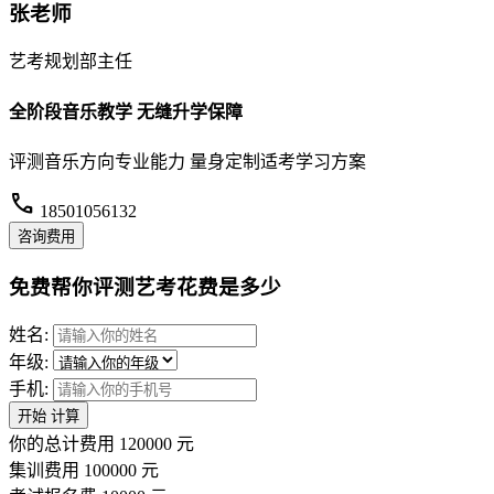
张老师
艺考规划部主任
全阶段音乐教学 无缝升学保障
评测音乐方向专业能力 量身定制适考学习方案
call
18501056132
咨询费用
免费帮你评测艺考花费是多少
姓名:
年级:
手机:
开始
计算
你的总计费用
120000
元
集训费用
100000
元