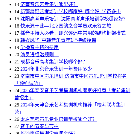
13
济南音乐艺考集训哪里好？
14
新疆舞蹈艺考培训学校哪家好_哪个好_学费多少
15
沈阳高考声乐培训_沈阳高考声乐培训学校哪家好?
16
快乐源于此—北京国韵之音学员欢乐谷之旅
17
播音主持人必看：即兴评述中常用的结构框架模式
18
韩娱风华“中韩音乐青年班”持续授课
19
学播音主持的费用
20
演员进组潜规则！
21
成都音乐高考集训学校哪个好？
22
2024年北京音乐集训一年费用多少
23
济南市中区声乐培训 济南市中区声乐培训学校排名
「预约试听」
24
2025年泰安音乐艺考集训机构哪家好推荐「考前集训
营招生」
25
2024年天津音乐艺考集训机构推荐「校考联考集训
营」
26
太原艺考声乐专业培训学校哪个好？
27
音乐的节奏与节拍
28
长沙声乐集训学校哪个好？