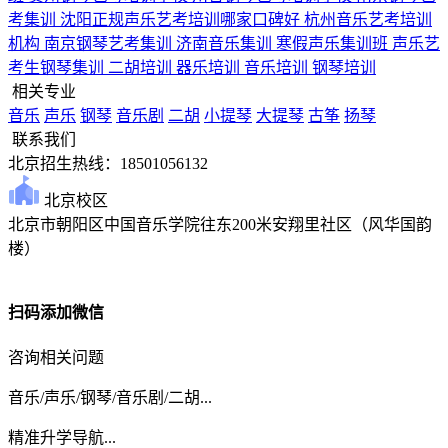
考集训
沈阳正规声乐艺考培训哪家口碑好
杭州音乐艺考培训
机构
南京钢琴艺考集训
济南音乐集训
寒假声乐集训班
声乐艺
考生钢琴集训
二胡培训
器乐培训
音乐培训
钢琴培训
相关专业
音乐
声乐
钢琴
音乐剧
二胡
小提琴
大提琴
古筝
扬琴
联系我们
北京招生热线：18501056132
北京校区
北京市朝阳区中国音乐学院往东200米安翔里社区（风华国韵
楼）
扫码添加微信
咨询相关问题
音乐/声乐/钢琴/音乐剧/二胡...
精准升学导航...