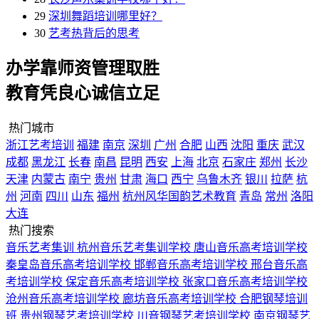
29
深圳舞蹈培训哪里好？
30
艺考热背后的思考
办学靠师资管理取胜
教育凭良心诚信立足
热门城市
浙江艺考培训
福建
南京
深圳
广州
合肥
山西
沈阳
重庆
武汉
成都
黑龙江
长春
南昌
昆明
西安
上海
北京
石家庄
郑州
长沙
天津
内蒙古
南宁
贵州
甘肃
海口
西宁
乌鲁木齐
银川
拉萨
杭
州
河南
四川
山东
福州
杭州风华国韵艺术教育
青岛
常州
洛阳
大连
热门搜索
音乐艺考集训
杭州音乐艺考集训学校
唐山音乐高考培训学校
秦皇岛音乐高考培训学校
邯郸音乐高考培训学校
邢台音乐高
考培训学校
保定音乐高考培训学校
张家口音乐高考培训学校
沧州音乐高考培训学校
廊坊音乐高考培训学校
合肥钢琴培训
班
贵州钢琴艺考培训学校
川音钢琴艺考培训学校
南京钢琴艺