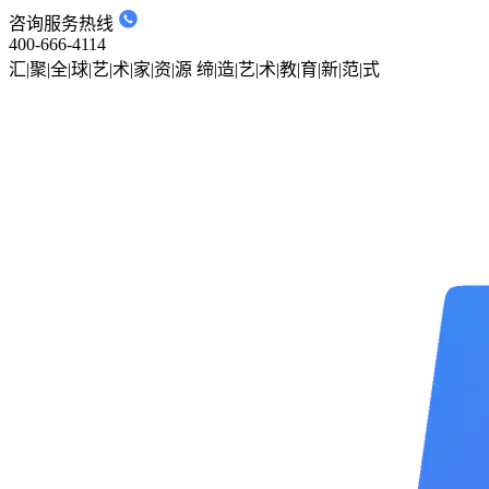
咨询服务热线
400-666-4114
汇|聚|全|球|艺|术|家|资|源
缔|造|艺|术|教|育|新|范|式