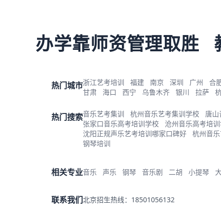
办学靠师资管理取胜
浙江艺考培训
福建
南京
深圳
广州
合
热门城市
甘肃
海口
西宁
乌鲁木齐
银川
拉萨
音乐艺考集训
杭州音乐艺考集训学校
唐山
热门搜索
张家口音乐高考培训学校
沧州音乐高考培训
沈阳正规声乐艺考培训哪家口碑好
杭州音乐
钢琴培训
相关专业
音乐
声乐
钢琴
音乐剧
二胡
小提琴
联系我们
北京招生热线：18501056132