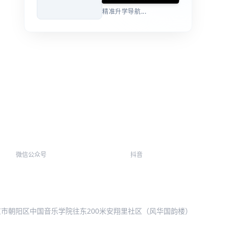
精准升学导航...
微信公众号
抖音
北京市朝阳区中国音乐学院往东200米安翔里社区（风华国韵楼）