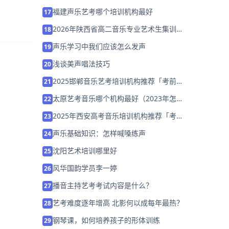
福建声乐艺考哪个培训机构最好
17
2026年陕西省高二音乐专业艺术生集训需
18
要花多少钱?
声乐学习中我们应该怎么发声
19
浅谈美声唱法技巧
20
2025邯郸音乐艺考培训机构推荐「考前集
21
训营招生中」
太原艺考音乐哪个机构最好（2023年怎么
22
选择）
2025年西安高考音乐培训机构推荐「考前
23
集训营招生」
声乐基础知识：怎样喊嗓练声
24
沈阳艺术培训哪里好
25
风华国韵学员李一婷
26
播音主持艺考考试内容是什么？
27
艺考难度逐年增高 北影何以成每年最热？
28
钢琴课，如何培养孩子的形体训练
29