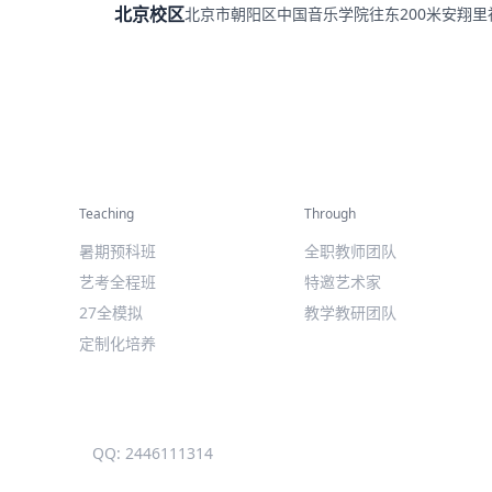
北京校区
北京市朝阳区中国音乐学院往东200米安翔
精彩活动
师资力量
Teaching
Through
暑期预科班
全职教师团队
艺考全程班
特邀艺术家
27全模拟
教学教研团队
定制化培养
QQ: 2446111314