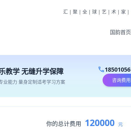
汇|聚|全|球|艺|术|家
国韵首页
call
18501056
乐教学 无缝升学保障
咨询费用
专业能力 量身定制适考学习方案
120000
你的总计费用
元