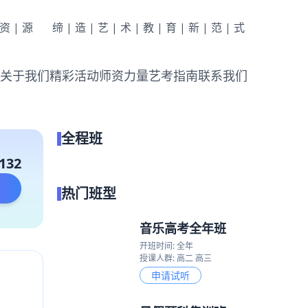
|资|源
缔|造|艺|术|教|育|新|范|式
关于我们
精彩活动
师资力量
艺考指南
联系我们
全程班
点我试听
132
热门班型
音乐高考全年班
开班时间: 全年
授课人群: 高二 高三
申请试听