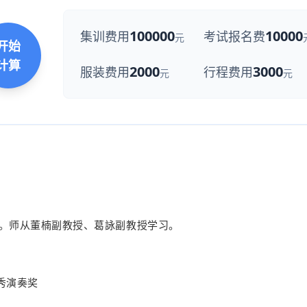
100000
10000
集训费用
考试报名费
元
开始
计算
2000
3000
服装费用
行程费用
元
元
。师从董楠副教授、葛詠副教授学习。
优秀演奏奖