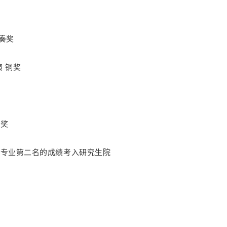
演奏奖
演 铜奖
银奖
并以专业第二名的成绩考入研究生院