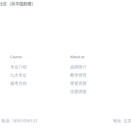
里社区（风华国韵楼）
专业课程
关于我们
Course
About us
专业介绍
品牌简介
九大专业
教学师资
报考方向
荣誉资质
往期讲座
电话: 18501056132
地址: 