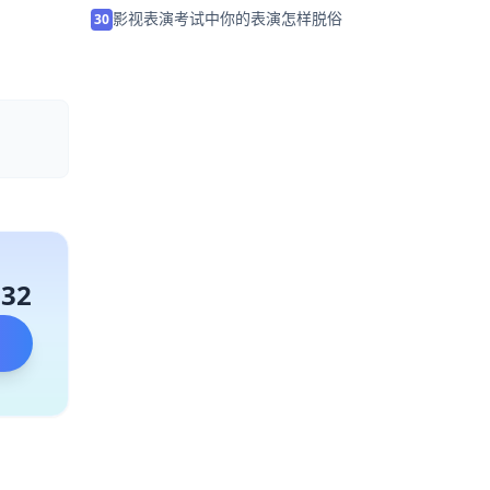
影视表演考试中你的表演怎样脱俗
30
。
132