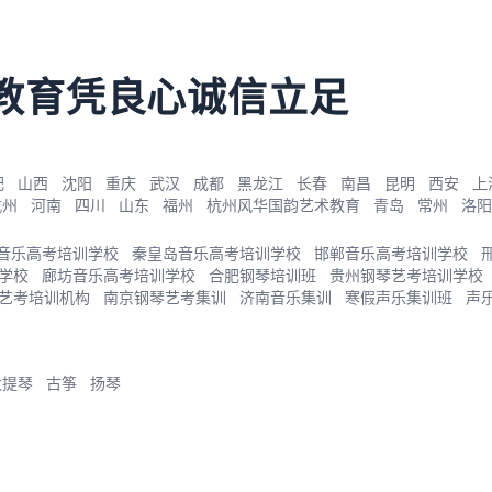
教育凭良心诚信立足
肥
山西
沈阳
重庆
武汉
成都
黑龙江
长春
南昌
昆明
西安
上
杭州
河南
四川
山东
福州
杭州风华国韵艺术教育
青岛
常州
洛阳
音乐高考培训学校
秦皇岛音乐高考培训学校
邯郸音乐高考培训学校
学校
廊坊音乐高考培训学校
合肥钢琴培训班
贵州钢琴艺考培训学校
艺考培训机构
南京钢琴艺考集训
济南音乐集训
寒假声乐集训班
声
大提琴
古筝
扬琴