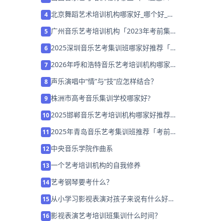
择）
北京舞蹈艺术培训机构哪家好_哪个好_学
4
费多少？
广州音乐艺考培训机构「2023年考前集训
5
营招生中」
2025深圳音乐艺考集训班哪家好推荐「考
6
前集训营招生」
2026年呼和浩特音乐艺考培训机构哪家
7
好?家长该如何选择？
声乐演唱中“情”与“技”应怎样结合？
8
株洲市高考音乐集训学校哪家好?
9
2025邯郸音乐艺考培训机构哪家好推荐
10
「考前集训营招生中」
2025年青岛音乐艺考集训班推荐「考前集
11
训营招生中」
中央音乐学院作曲系
12
一个艺考培训机构的自我修养
13
艺考钢琴要考什么？
14
从小学习影视表演对孩子来说有什么好
15
处？
影视表演艺考培训班集训什么时间？
16