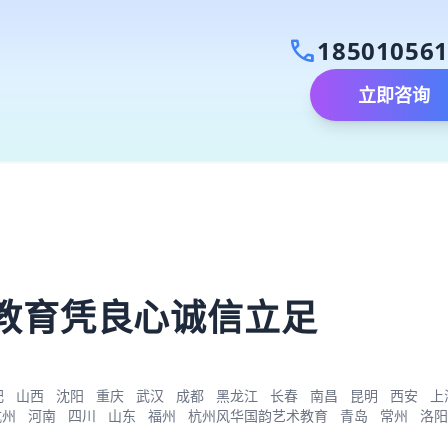
call
18501056
立即咨询
）
教育凭良心诚信立足
肥
山西
沈阳
重庆
武汉
成都
黑龙江
长春
南昌
昆明
西安
上
杭州
河南
四川
山东
福州
杭州风华国韵艺术教育
青岛
常州
洛阳