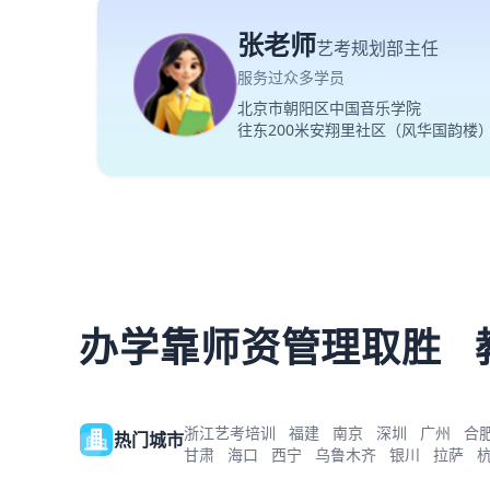
张老师
艺考规划部主任
服务过众多学员
北京市朝阳区中国音乐学院
往东200米安翔里社区（风华国韵楼
办学靠师资管理取胜
浙江艺考培训
福建
南京
深圳
广州
合
热门城市
甘肃
海口
西宁
乌鲁木齐
银川
拉萨