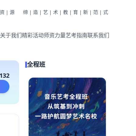
|资|源
缔|造|艺|术|教|育|新|范|式
关于我们
精彩活动
师资力量
艺考指南
联系我们
全程班
132