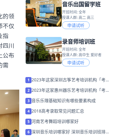
音乐出国留学班
开班时间: 全年
化的领
授课人群: 高二 高三
师不仅
申请试听
业指
录音师培训班
对四川
开班时间: 全年
上公布
授课人群: 高中生 爱好者
申请试听
的需
2023年这家深圳古筝艺考培训机构「考前
1
集训营招生中」
2023年这家惠州器乐艺考培训机构「考前
2
集训营招生中」
音乐乐理基础知识有哪些要素构成
3
2018高考录取常见问题汇总
4
河南艺考舞蹈培训哪家好
5
深圳音乐培训哪家好 深圳音乐培训班排名
6