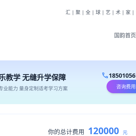
汇|聚|全|球|艺|术|家
国韵首页
call
18501056
乐教学 无缝升学保障
咨询费用
专业能力 量身定制适考学习方案
120000
你的总计费用
元