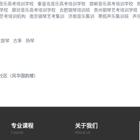
音乐高考培训学校
秦皇岛音乐高考培训学校
邯郸音乐高考培训学校
学校
廊坊音乐高考培训学校
合肥钢琴培训班
贵州钢琴艺考培训学校
艺考培训机构
南京钢琴艺考集训
济南音乐集训
寒假声乐集训班
声
大提琴
古筝
扬琴
里社区（风华国韵楼）
专业课程
关于我们
Course
About us