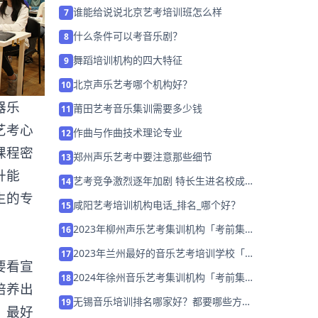
「预约试听」
谁能给说说北京艺考培训班怎么样
7
什么条件可以考音乐剧？
8
舞蹈培训机构的四大特征
9
北京声乐艺考哪个机构好？
10
器乐
莆田艺考音乐集训需要多少钱
11
艺考心
作曲与作曲技术理论专业
12
课程密
郑州声乐艺考中要注意那些细节
13
升能
艺考竞争激烈逐年加剧 特长生进名校成新
14
生的专
热点
咸阳艺考培训机构电话_排名_哪个好？
15
2023年柳州声乐艺考集训机构「考前集训
16
营招生中」
2023年兰州最好的音乐艺考培训学校「考
17
要看宣
前集训营招生中」
2024年徐州音乐艺考集训机构「考前集训
18
培养出
营招生中」
无锡音乐培训排名哪家好？都要哪些方面
19
，最好
的优势？