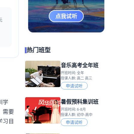
点我试听
元
热门班型
音乐高考全年班
开班时间: 全年
授课人群: 高二 高三
申请试听
暑假预科集训班
训学
开班时间: 6-8月
，需要
授课人群: 初中-高中
学习目
申请试听