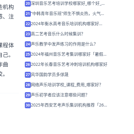
深圳音乐艺考培训学校哪家好_哪个好_学
20
些机构
费多少？
“中韩青年音乐班”师生不惧炎热，火气全
21
感、注
开
2024年衡水高考音乐培训机构哪家好
22
「26届集训招生中」
高二艺考音乐什么时候集训？
23
声乐教学中发声练习的作用是什么？
课程体
24
自己。
2024年福州音乐艺考集训哪家好「暑假集
25
训营招生中」
作曲
2022年长春音乐艺考冲刺培训机构哪家好
26
校。
风华国韵学员多俅晟
27
网络声乐培训学校_课程_费用_哪家好？
28
声乐初学者应该注意哪些问题？
29
2025年西安艺考声乐集训机构推荐「26
30
届集训招生」