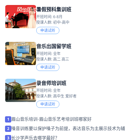
暑假预科集训班
开班时间: 6-8月
授课人群: 初中-高中
申请试听
音乐出国留学班
开班时间: 全年
授课人群: 高二 高三
申请试听
录音师培训班
开班时间: 全年
授课人群: 高中生 爱好者
申请试听
眉山音乐培训-眉山音乐艺考培训班哪家好
1
嗓音训练要以保护嗓子为前提，表达音乐为主展示技术为辅
2
长沙学声乐去哪学最好？
3