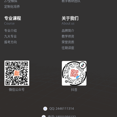
27全模拟
教学教研团队
定制化培养
专业课程
关于我们
Course
About us
专业介绍
品牌简介
九大专业
教学师资
报考方向
荣誉资质
往期讲座
微信公众号
抖音
QQ: 2446111314
电话: 18501056132