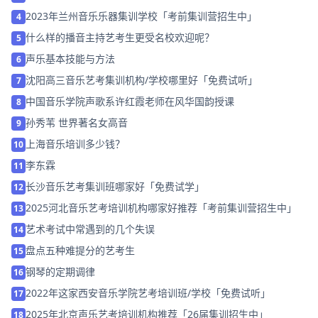
2023年兰州音乐乐器集训学校「考前集训营招生中」
4
什么样的播音主持艺考生更受名校欢迎呢？
5
声乐基本技能与方法
6
沈阳高三音乐艺考集训机构/学校哪里好「免费试听」
7
中国音乐学院声歌系许红霞老师在风华国韵授课
8
孙秀苇 世界著名女高音
9
上海音乐培训多少钱？
10
李东霖
11
长沙音乐艺考集训班哪家好「免费试学」
12
2025河北音乐艺考培训机构哪家好推荐「考前集训营招生中」
13
艺术考试中常遇到的几个失误
14
盘点五种难提分的艺考生
15
钢琴的定期调律
16
2022年这家西安音乐学院艺考培训班/学校「免费试听」
17
2025年北京声乐艺考培训机构推荐「26届集训招生中」
18