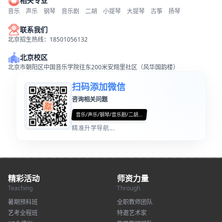
相关专业
音乐
声乐
钢琴
音乐剧
二胡
小提琴
大提琴
古筝
扬琴
联系我们
北京招生热线：18501056132
北京校区
北京市朝阳区中国音乐学院往东200米安翔里社区（风华国韵楼）
扫码添加微信
咨询相关问题
音乐/声乐/钢琴/音乐剧/二胡...
精准升学导航...
精彩活动
师资力量
Teaching
Through
暑期预科班
全职教师团队
艺考全程班
特邀艺术家