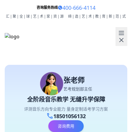
400-666-4114
咨询服务热线
汇|聚|全|球|艺|术|家|资|源
缔|造|艺|术|教|育|新|范|式
张老师
艺考规划部主任
全阶段音乐教学 无缝升学保障
评测音乐方向专业能力 量身定制适考学习方案
call
18501056132
咨询费用