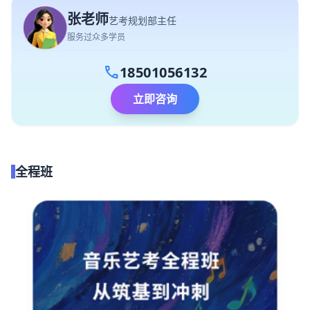
张老师
艺考规划部主任
服务过众多学员
call
18501056132
立即咨询
全程班