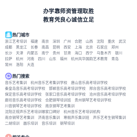
办学靠师资管理取胜
教育凭良心诚信立足
热门城市
浙江艺考培训
福建
南京
深圳
广州
合肥
山西
沈阳
重庆
武汉
成都
黑龙江
长春
南昌
昆明
西安
上海
北京
石家庄
郑州
长沙
天津
内蒙古
南宁
贵州
甘肃
海口
西宁
乌鲁木齐
银川
拉萨
杭州
河南
四川
山东
福州
杭州风华国韵艺术教育
青岛
常州
洛阳
大连
热门搜索
音乐艺考集训
杭州音乐艺考集训学校
唐山音乐高考培训学校
秦皇岛音乐高考培训学校
邯郸音乐高考培训学校
邢台音乐高考培训学校
保定音乐高考培训学校
张家口音乐高考培训学校
沧州音乐高考培训学校
廊坊音乐高考培训学校
合肥钢琴培训班
贵州钢琴艺考培训学校
川音钢琴艺考培训学校
南京钢琴艺考集训
沈阳正规声乐艺考培训哪家口碑好
杭州音乐艺考培训机构
南京钢琴艺考集训
济南音乐集训
寒假声乐集训班
声乐艺考生钢琴集训
二胡培训
器乐培训
音乐培训
钢琴培训