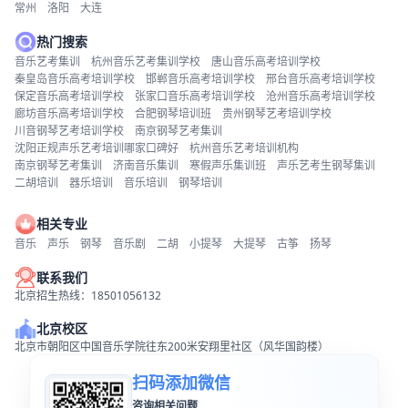
常州
洛阳
大连
热门搜索
音乐艺考集训
杭州音乐艺考集训学校
唐山音乐高考培训学校
秦皇岛音乐高考培训学校
邯郸音乐高考培训学校
邢台音乐高考培训学校
保定音乐高考培训学校
张家口音乐高考培训学校
沧州音乐高考培训学校
廊坊音乐高考培训学校
合肥钢琴培训班
贵州钢琴艺考培训学校
川音钢琴艺考培训学校
南京钢琴艺考集训
沈阳正规声乐艺考培训哪家口碑好
杭州音乐艺考培训机构
南京钢琴艺考集训
济南音乐集训
寒假声乐集训班
声乐艺考生钢琴集训
二胡培训
器乐培训
音乐培训
钢琴培训
相关专业
音乐
声乐
钢琴
音乐剧
二胡
小提琴
大提琴
古筝
扬琴
联系我们
北京招生热线：18501056132
北京校区
北京市朝阳区中国音乐学院往东200米安翔里社区（风华国韵楼）
扫码添加微信
咨询相关问题