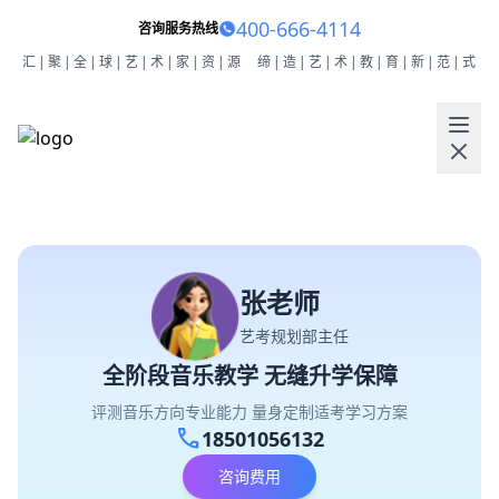
400-666-4114
咨询服务热线
汇|聚|全|球|艺|术|家|资|源
缔|造|艺|术|教|育|新|范|式
张老师
艺考规划部主任
全阶段音乐教学 无缝升学保障
评测音乐方向专业能力 量身定制适考学习方案
call
18501056132
咨询费用