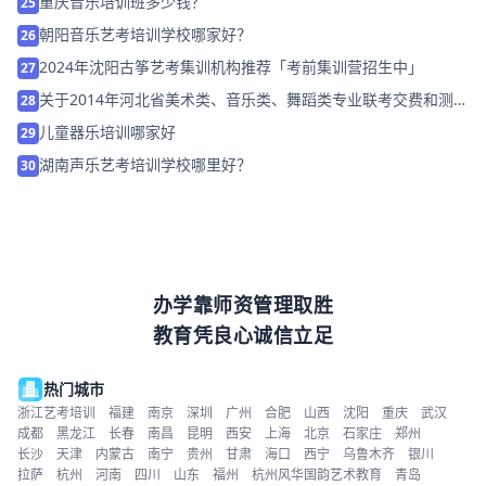
重庆音乐培训班多少钱？
25
朝阳音乐艺考培训学校哪家好？
26
2024年沈阳古筝艺考集训机构推荐「考前集训营招生中」
27
关于2014年河北省美术类、音乐类、舞蹈类专业联考交费和测试
28
地点说明
儿童器乐培训哪家好
29
湖南声乐艺考培训学校哪里好？
30
办学靠师资管理取胜
教育凭良心诚信立足
热门城市
浙江艺考培训
福建
南京
深圳
广州
合肥
山西
沈阳
重庆
武汉
成都
黑龙江
长春
南昌
昆明
西安
上海
北京
石家庄
郑州
长沙
天津
内蒙古
南宁
贵州
甘肃
海口
西宁
乌鲁木齐
银川
拉萨
杭州
河南
四川
山东
福州
杭州风华国韵艺术教育
青岛