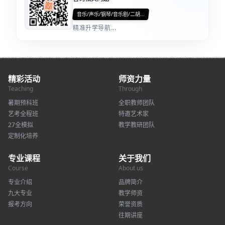
音乐/声乐/钢琴/音乐剧/二胡...
精准升学导航...
精彩活动
师资力量
Teaching
Through
暑期预科班
全职教师团队
艺考全程班
特邀艺术家
27全模拟
教学教研团队
定制化培养
专业课程
关于我们
Course
About us
专业介绍
品牌简介
九大专业
教学师资
报考方向
荣誉资质
往期讲座