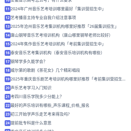
10
2024年广州音乐艺考培训哪里最好「集训营招生中」
11
艺考播音主持专业自我介绍注意事项
12
2025年沧州音乐艺考集训机构哪里好推荐「26届集训招生」
13
唐山钢琴音乐艺考培训机构（唐山哪里钢琴老师比较好）
14
2024年焦作音乐艺考培训机构「考前集训营招生中」
15
泰安音乐艺考集训机构（泰安音乐培训机构有哪些）
16
钢琴学多久能学会？
17
威尔第的歌剧《茶花女》几个精彩唱段
18
2025年重庆音乐剧艺考培训机构哪里好推荐「考前集训营招生
19
中」
声乐艺考学习入门知识
20
考四川音乐学院多少分能上？
21
最好的声乐培训有哪些_声乐课程_价格_报名
22
初三开始学声乐走艺考来得及吗?
23
提前批专科是什么意思
24