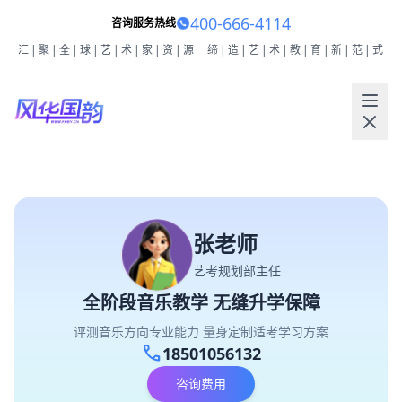
400-666-4114
咨询服务热线
汇|聚|全|球|艺|术|家|资|源
缔|造|艺|术|教|育|新|范|式
张老师
艺考规划部主任
全阶段音乐教学 无缝升学保障
评测音乐方向专业能力 量身定制适考学习方案
call
18501056132
咨询费用