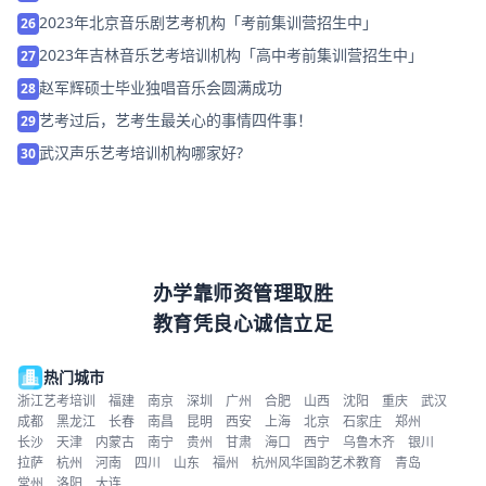
2023年北京音乐剧艺考机构「考前集训营招生中」
26
2023年吉林音乐艺考培训机构「高中考前集训营招生中」
27
赵军辉硕士毕业独唱音乐会圆满成功
28
艺考过后，艺考生最关心的事情四件事！
29
武汉声乐艺考培训机构哪家好?
30
办学靠师资管理取胜
教育凭良心诚信立足
热门城市
浙江艺考培训
福建
南京
深圳
广州
合肥
山西
沈阳
重庆
武汉
成都
黑龙江
长春
南昌
昆明
西安
上海
北京
石家庄
郑州
长沙
天津
内蒙古
南宁
贵州
甘肃
海口
西宁
乌鲁木齐
银川
拉萨
杭州
河南
四川
山东
福州
杭州风华国韵艺术教育
青岛
常州
洛阳
大连