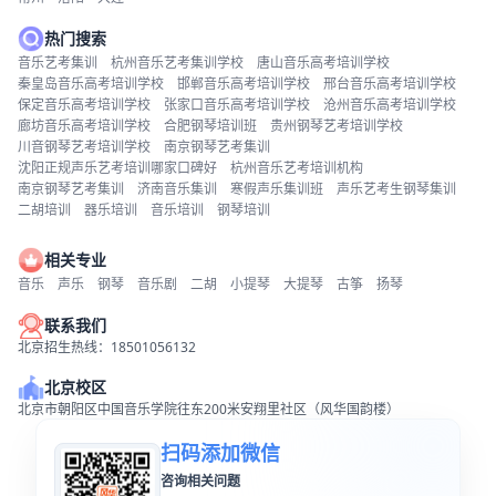
热门搜索
音乐艺考集训
杭州音乐艺考集训学校
唐山音乐高考培训学校
秦皇岛音乐高考培训学校
邯郸音乐高考培训学校
邢台音乐高考培训学校
保定音乐高考培训学校
张家口音乐高考培训学校
沧州音乐高考培训学校
廊坊音乐高考培训学校
合肥钢琴培训班
贵州钢琴艺考培训学校
川音钢琴艺考培训学校
南京钢琴艺考集训
沈阳正规声乐艺考培训哪家口碑好
杭州音乐艺考培训机构
南京钢琴艺考集训
济南音乐集训
寒假声乐集训班
声乐艺考生钢琴集训
二胡培训
器乐培训
音乐培训
钢琴培训
相关专业
音乐
声乐
钢琴
音乐剧
二胡
小提琴
大提琴
古筝
扬琴
联系我们
北京招生热线：18501056132
北京校区
北京市朝阳区中国音乐学院往东200米安翔里社区（风华国韵楼）
扫码添加微信
咨询相关问题