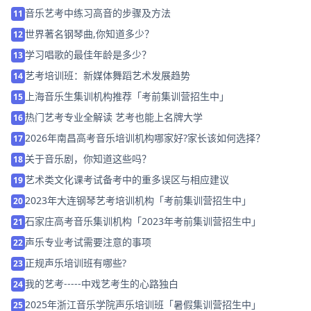
音乐艺考中练习高音的步骤及方法
11
世界著名钢琴曲,你知道多少？
12
学习唱歌的最佳年龄是多少？
13
艺考培训班：新媒体舞蹈艺术发展趋势
14
上海音乐生集训机构推荐「考前集训营招生中」
15
热门艺考专业全解读 艺考也能上名牌大学
16
2026年南昌高考音乐培训机构哪家好?家长该如何选择？
17
关于音乐剧，你知道这些吗？
18
艺术类文化课考试备考中的重多误区与相应建议
19
2023年大连钢琴艺考培训机构「考前集训营招生中」
20
石家庄高考音乐集训机构「2023年考前集训营招生中」
21
声乐专业考试需要注意的事项
22
正规声乐培训班有哪些?
23
我的艺考-----中戏艺考生的心路独白
24
2025年浙江音乐学院声乐培训班「暑假集训营招生中」
25