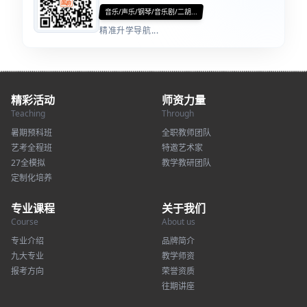
音乐/声乐/钢琴/音乐剧/二胡...
精准升学导航...
精彩活动
师资力量
Teaching
Through
暑期预科班
全职教师团队
艺考全程班
特邀艺术家
27全模拟
教学教研团队
定制化培养
专业课程
关于我们
Course
About us
专业介绍
品牌简介
九大专业
教学师资
报考方向
荣誉资质
往期讲座