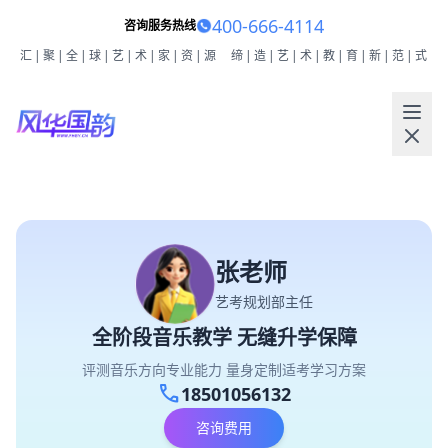
400-666-4114
咨询服务热线
汇|聚|全|球|艺|术|家|资|源
缔|造|艺|术|教|育|新|范|式
张老师
艺考规划部主任
全阶段音乐教学 无缝升学保障
评测音乐方向专业能力 量身定制适考学习方案
call
18501056132
咨询费用