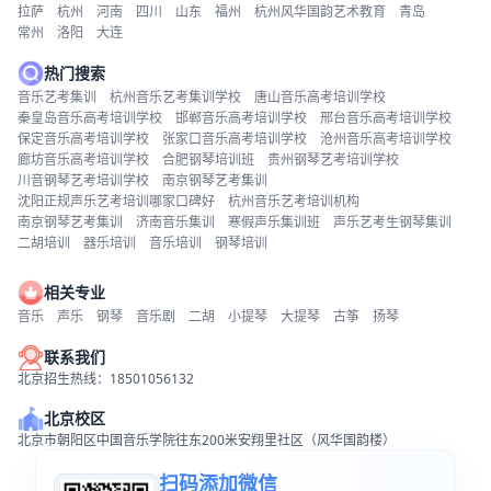
拉萨
杭州
河南
四川
山东
福州
杭州风华国韵艺术教育
青岛
常州
洛阳
大连
热门搜索
音乐艺考集训
杭州音乐艺考集训学校
唐山音乐高考培训学校
秦皇岛音乐高考培训学校
邯郸音乐高考培训学校
邢台音乐高考培训学校
保定音乐高考培训学校
张家口音乐高考培训学校
沧州音乐高考培训学校
廊坊音乐高考培训学校
合肥钢琴培训班
贵州钢琴艺考培训学校
川音钢琴艺考培训学校
南京钢琴艺考集训
沈阳正规声乐艺考培训哪家口碑好
杭州音乐艺考培训机构
南京钢琴艺考集训
济南音乐集训
寒假声乐集训班
声乐艺考生钢琴集训
二胡培训
器乐培训
音乐培训
钢琴培训
相关专业
音乐
声乐
钢琴
音乐剧
二胡
小提琴
大提琴
古筝
扬琴
联系我们
北京招生热线：18501056132
北京校区
北京市朝阳区中国音乐学院往东200米安翔里社区（风华国韵楼）
扫码添加微信