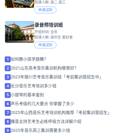
授课人群: 高二 高三
申请试听
录音师培训班
开班时间: 全年
授课人群: 高中生 爱好者
申请试听
如何教小孩学跳舞？
1
2021山东高考音乐集训机构哪里好？
2
2023年银川艺考音乐集训班「考前集训营招生中」
3
长沙音乐艺考培训多少钱
4
小提琴的基本鉴别
5
声乐考级的几大要点 你掌握了多少
6
2025年山西音乐艺考培训机构推荐「考前集训营招生」
7
播音主持艺考生必练呼吸方法详解介绍
8
2025年音乐高三集训需要多少钱
9