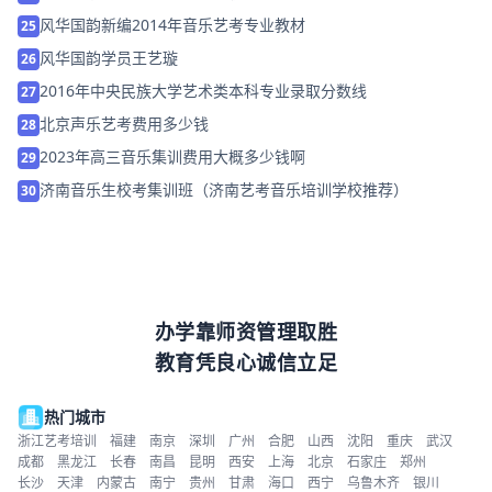
生」
风华国韵新编2014年音乐艺考专业教材
25
风华国韵学员王艺璇
26
2016年中央民族大学艺术类本科专业录取分数线
27
北京声乐艺考费用多少钱
28
2023年高三音乐集训费用大概多少钱啊
29
济南音乐生校考集训班（济南艺考音乐培训学校推荐）
30
办学靠师资管理取胜
教育凭良心诚信立足
热门城市
浙江艺考培训
福建
南京
深圳
广州
合肥
山西
沈阳
重庆
武汉
成都
黑龙江
长春
南昌
昆明
西安
上海
北京
石家庄
郑州
长沙
天津
内蒙古
南宁
贵州
甘肃
海口
西宁
乌鲁木齐
银川