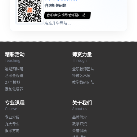
咨询相关问题
音乐/声乐/钢琴/音乐剧/二胡...
精准升学导航...
精彩活动
师资力量
Teaching
Through
暑期预科班
全职教师团队
艺考全程班
特邀艺术家
27全模拟
教学教研团队
定制化培养
专业课程
关于我们
Course
About us
专业介绍
品牌简介
九大专业
教学师资
报考方向
荣誉资质