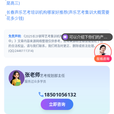
是高三)
长春声乐艺考培训机构哪家好推荐(声乐艺考集训大概需要
花多少钱)
可以介绍下你们的产品么
免责声明:
《2025长沙钢琴艺考集训机构哪家好推荐「考前集训营招生
你们是怎么收费的呢
中」》文章内容来源网络整理仅供参考，若有来源标注错误或侵犯了您
的合法权益，请与我们联系，我们将及时更正、删除或依法处理。
(QQ:2446111314)
张老师
艺考规划部主任
服务过众多学员
call
18501056132
立即咨询