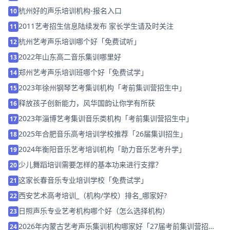
杭州好的声乐培训机构-报名入口
10
2011艺考招生信息陆续发布 家长学生请及时关注
11
杭州艺考声乐培训哪个好「免费试听」
12
2022年山东高二音乐集训哪里好
13
郑州艺考声乐培训班哪个好「免费试学」
14
2023年徐州钢琴艺考集训机构「考前集训营招生中」
15
释放孩子创新能力，风华国韵让你学有所获
16
2023年淄博艺考集训音乐类机构「考前集训营招生中」
17
2025年合肥音乐高考培训学校推荐「26届集训招生」
18
2024年衡阳音乐艺考培训机构「助力音乐艺考升学」
19
少儿舞蹈培训需要怎样的基本功来进行支撑？
20
这家长春音乐专业培训学校「免费试学」
21
西安艺术高考培训_（机构/学校）排名_哪家好?
22
日照声乐专业艺考机构哪个好（怎么选择机构）
23
2026年内蒙古艺考声乐集训机构哪家好「27届考前集训营招
24