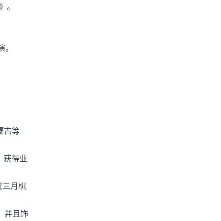
》。
演。
蒙古等
，获得业
《三月桃
。并且饰