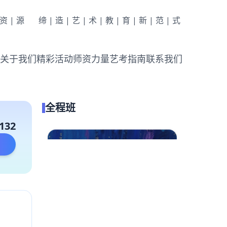
|资|源
缔|造|艺|术|教|育|新|范|式
关于我们
精彩活动
师资力量
艺考指南
联系我们
全程班
132