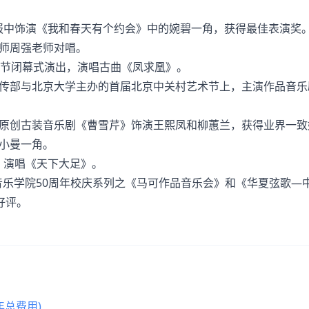
。
报中饰演《我和春天有个约会》中的婉碧一角，获得最佳表演奖
老师周强老师对唱。
乐节闭幕式演出，演唱古曲《凤求凰》。
宣传部与北京大学主办的首届北京中关村艺术节上，主演作品音乐
型原创古装音乐剧《曹雪芹》饰演王熙凤和柳蕙兰，获得业界一致
小曼一角。
，演唱《天下大足》。
中国音乐学院50周年校庆系列之《马可作品音乐会》和《华夏弦歌—
好评。
总费用)