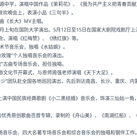
思源中学，演唱中国作品《茉莉花》、《我为共产主义把青春贡献
训联欢晚会上，表演小品《三句半》。
曲《长大》MV主唱。
月上旬在国防大学演出。5月12日至15日在国家大剧院戏剧厅上
乐会，演唱《红梅赞》、《绣红旗》等。
艺术节音乐会，独唱《水姑娘》。
枪玫瑰”个人独唱音乐会的演出。
歌”古曲专场音乐会，担任独唱。
旅游文化节开幕式，与恩师周强老师演唱《天下大足》。
知多少”团队赴全国各地巡回演出，先后到达南昌、长沙、重庆、内
心上演中国民族经典歌剧《小二黑结婚》音乐会，饰演三仙姑一角
的优秀原创歌曲百首专辑，录制的《舟山美》、《南湖红船》、
专场音乐会、四大名著专场音乐会和综合音乐会的独唱和钢伴工作