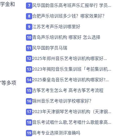
营招生中」
奖学金和
风华国韵音乐高考班声乐汇报举行 学员模
7
拟艺考现场进行阶段性测试
合肥声乐培训班多少钱？哪家效果好？
8
江苏艺考声乐培训哪里好
9
青岛声乐培训机构 哪家好 怎么选择
10
风华国韵学员马瑞
11
2025年郑州音乐艺考培训机构哪家好
12
「26届集训招生中」
2023年揭阳音乐生集训班「考前集训机构
13
招生中」
2025秦皇岛音乐艺考培训机构哪家好?如
14
”等多项
何选择集训机构？
古筝艺考生怎么考 高考古筝艺考流程
15
锦州音乐艺考培训学校哪家好？
16
2023年天津钢琴艺考培训机构（天津钢琴
17
谁教的好）
音乐考试唱什么歌,艺考唱什么歌能拿高
18
分？
高考专业选择测评准确吗
19