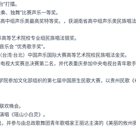
台”打擂。
奏、独舞”比赛声乐一等奖。
赛高中组声乐类最高奖特等奖。，获湖南省高中组声乐类民族唱
节高等艺术院校专业组民族唱法银奖。
乐会 “优秀歌手奖”。
（台湾·台北）中国声乐国际大赛高等艺术院校民族唱法金奖。
手电视大奖赛总决赛第二名，并代表重庆参加中央电视台青年歌
音乐学院参加文化部组织的第七届中国原生民歌大赛，以贵州民歌《
。
联欢晚会。
，演唱《瑶山小白灵》。
出，并参与由总政歌舞团青年歌唱家王丽达主演的《美丽的攸州