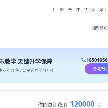
汇|聚|全|球|艺|术|家
国韵首页
call
18501056
乐教学 无缝升学保障
咨询费用
专业能力 量身定制适考学习方案
120000
你的总计费用
元