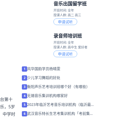
音乐出国留学班
开班时间: 全年
授课人群: 高二 高三
申请试听
录音师培训班
开班时间: 全年
授课人群: 高中生 爱好者
申请试听
风华国韵学员杨晴雯
1
少儿学习舞蹈的好处
2
衡阳声乐艺考培训班哪个好（有哪些）
3
无锡音乐集训机构哪家好
4
视台第十
2023年临沂艺考音乐培训机构（临沂最好
5
乐，5岁
的音乐艺考学校）
武汉音乐特长生艺考集训机构「考前集训
，中学时
6