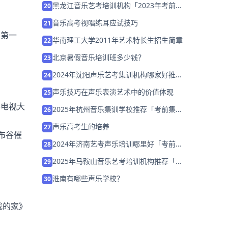
黑龙江音乐艺考培训机构「2023年考前集
20
训营招生中」
音乐高考视唱练耳应试技巧
21
法第一
华南理工大学2011年艺术特长生招生简章
22
北京暑假音乐培训班多少钱？
23
2024年沈阳声乐艺考集训机构哪家好推荐
24
「集训班招生中」
声乐技巧在声乐表演艺术中的价值体现
25
手电视大
2025年杭州音乐集训学校推荐「考前集训
26
营招生」
声乐高考生的培养
27
布谷催
2024年济南艺考声乐培训哪里好「考前集
28
训营招生中」
2025年马鞍山音乐艺考培训机构推荐「考
29
前集训营招生中」
淮南有哪些声乐学校？
30
我的家》