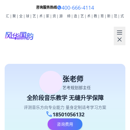
400-666-4114
咨询服务热线
汇|聚|全|球|艺|术|家|资|源
缔|造|艺|术|教|育|新|范|式
张老师
艺考规划部主任
全阶段音乐教学 无缝升学保障
评测音乐方向专业能力 量身定制适考学习方案
call
18501056132
咨询费用