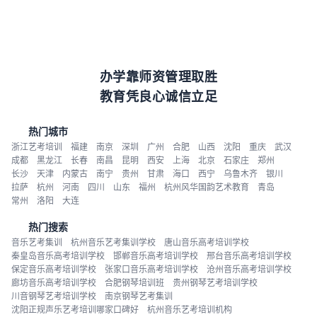
办学靠师资管理取胜
教育凭良心诚信立足
热门城市
浙江艺考培训
福建
南京
深圳
广州
合肥
山西
沈阳
重庆
武汉
成都
黑龙江
长春
南昌
昆明
西安
上海
北京
石家庄
郑州
长沙
天津
内蒙古
南宁
贵州
甘肃
海口
西宁
乌鲁木齐
银川
拉萨
杭州
河南
四川
山东
福州
杭州风华国韵艺术教育
青岛
常州
洛阳
大连
热门搜索
音乐艺考集训
杭州音乐艺考集训学校
唐山音乐高考培训学校
秦皇岛音乐高考培训学校
邯郸音乐高考培训学校
邢台音乐高考培训学校
保定音乐高考培训学校
张家口音乐高考培训学校
沧州音乐高考培训学校
廊坊音乐高考培训学校
合肥钢琴培训班
贵州钢琴艺考培训学校
川音钢琴艺考培训学校
南京钢琴艺考集训
沈阳正规声乐艺考培训哪家口碑好
杭州音乐艺考培训机构