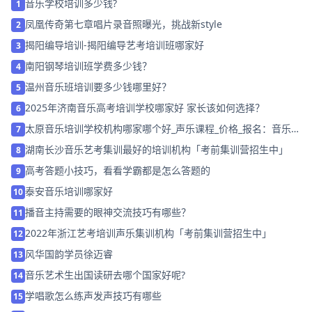
音乐学校培训多少钱?
1
凤凰传奇第七章唱片录音照曝光，挑战新style
2
揭阳编导培训-揭阳编导艺考培训班哪家好
3
南阳钢琴培训班学费多少钱？
4
温州音乐班培训要多少钱哪里好？
5
2025年济南音乐高考培训学校哪家好 家长该如何选择？
6
太原音乐培训学校机构哪家哪个好_声乐课程_价格_报名：音乐艺
7
考视唱练耳应试技巧
湖南长沙音乐艺考集训最好的培训机构「考前集训营招生中」
8
高考答题小技巧，看看学霸都是怎么答题的
9
泰安音乐培训哪家好
10
播音主持需要的眼神交流技巧有哪些？
11
2022年浙江艺考培训声乐集训机构「考前集训营招生中」
12
风华国韵学员徐迈睿
13
音乐艺术生出国读研去哪个国家好呢?
14
学唱歌怎么练声发声技巧有哪些
15