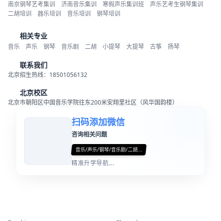
南京钢琴艺考集训
济南音乐集训
寒假声乐集训班
声乐艺考生钢琴集训
二胡培训
器乐培训
音乐培训
钢琴培训
相关专业
音乐
声乐
钢琴
音乐剧
二胡
小提琴
大提琴
古筝
扬琴
联系我们
北京招生热线：18501056132
北京校区
北京市朝阳区中国音乐学院往东200米安翔里社区（风华国韵楼）
扫码添加微信
咨询相关问题
音乐/声乐/钢琴/音乐剧/二胡...
精准升学导航...
精彩活动
师资力量