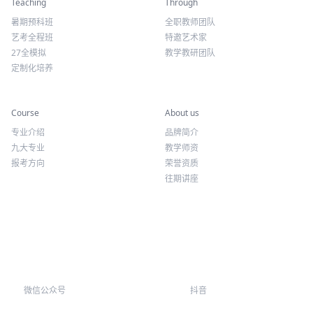
Teaching
Through
暑期预科班
全职教师团队
艺考全程班
特邀艺术家
27全模拟
教学教研团队
定制化培养
专业课程
关于我们
Course
About us
专业介绍
品牌简介
九大专业
教学师资
报考方向
荣誉资质
往期讲座
微信公众号
抖音