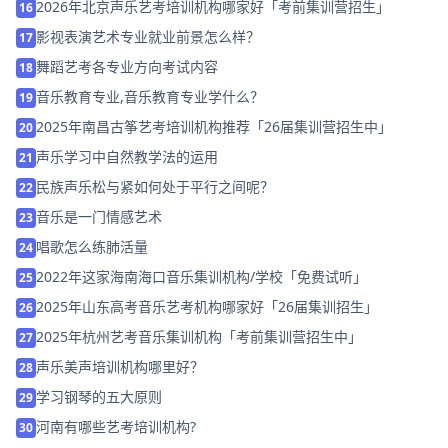
2026年北京声乐艺考培训机构哪家好「考前集训营招生」
16
影视表演艺术专业就业前景怎么样？
17
舞蹈艺考各专业方向考试内容
18
音乐教育专业,音乐教育专业学什么？
19
2025年南昌古筝艺考培训机构推荐「26届集训营招生中」
20
声乐学习中自然教学法的运用
21
民族声乐松与紧如何处于平行之间呢？
22
音乐是一门情感艺术
23
唱歌怎么练肺活量
24
2022年这家海南海口音乐集训机构/学校「免费试听」
25
2025年山东高考音乐艺考机构哪家好「26届集训招生」
26
2025年杭州艺考音乐集训机构「考前集训营招生中」
27
声乐美声培训机构哪里好？
28
学习钢琴的五大原则
29
河南有哪些艺考培训机构?
30