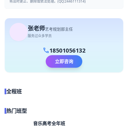
将及时更正、删除或依法处理。(QQ:2446111314)
张老师
艺考规划部主任
服务过众多学员
call
18501056132
立即咨询
全程班
点我试听
热门班型
音乐高考全年班