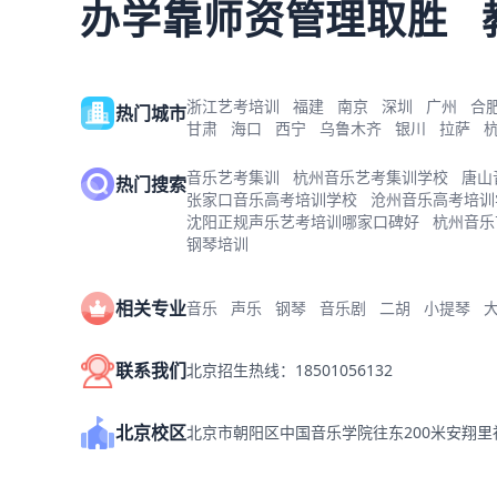
办学靠师资管理取胜
浙江艺考培训
福建
南京
深圳
广州
合
热门城市
甘肃
海口
西宁
乌鲁木齐
银川
拉萨
音乐艺考集训
杭州音乐艺考集训学校
唐山
热门搜索
张家口音乐高考培训学校
沧州音乐高考培训
沈阳正规声乐艺考培训哪家口碑好
杭州音乐
钢琴培训
相关专业
音乐
声乐
钢琴
音乐剧
二胡
小提琴
联系我们
北京招生热线：18501056132
北京校区
北京市朝阳区中国音乐学院往东200米安翔