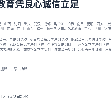
教育凭良心诚信立足
肥
山西
沈阳
重庆
武汉
成都
黑龙江
长春
南昌
昆明
西安
上
杭州
河南
四川
山东
福州
杭州风华国韵艺术教育
青岛
常州
洛阳
音乐高考培训学校
秦皇岛音乐高考培训学校
邯郸音乐高考培训学校
学校
廊坊音乐高考培训学校
合肥钢琴培训班
贵州钢琴艺考培训学校
艺考培训机构
南京钢琴艺考集训
济南音乐集训
寒假声乐集训班
声
大提琴
古筝
扬琴
里社区（风华国韵楼）