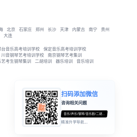
海
北京
石家庄
郑州
长沙
天津
内蒙古
南宁
贵州
大连
邢台音乐高考培训学校
保定音乐高考培训学校
川音钢琴艺考培训学校
南京钢琴艺考集训
乐艺考生钢琴集训
二胡培训
器乐培训
音乐培训
扫码添加微信
咨询相关问题
音乐/声乐/钢琴/音乐剧/二胡...
精准升学导航...