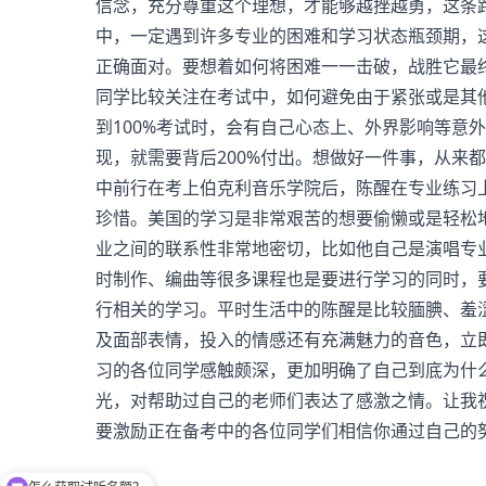
信念，充分尊重这个理想，才能够越挫越勇，这条
中，一定遇到许多专业的困难和学习状态瓶颈期，
正确面对。要想着如何将困难一一击破，战胜它最
同学比较关注在考试中，如何避免由于紧张或是其他
到100%考试时，会有自己心态上、外界影响等意
现，就需要背后200%付出。想做好一件事，从来
中前行在考上伯克利音乐学院后，陈醒在专业练习
珍惜。美国的学习是非常艰苦的想要偷懒或是轻松
业之间的联系性非常地密切，比如他自己是演唱专
时制作、编曲等很多课程也是要进行学习的同时，
行相关的学习。平时生活中的陈醒是比较腼腆、羞
及面部表情，投入的情感还有充满魅力的音色，立
习的各位同学感触颇深，更加明确了自己到底为什
光，对帮助过自己的老师们表达了感激之情。让我
要激励正在备考中的各位同学们相信你通过自己的
怎么获取试听名额？