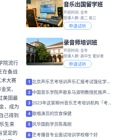
音乐出国留学班
开班时间: 全年
授课人群: 高二 高三
申请试听
录音师培训班
开班时间: 全年
授课人群: 高中生 爱好者
学院流行
申请试听
正在备战
艺术大赛
北京声乐艺考培训声乐汇报考试强化学习
1
进程！
节金奖、
中国音乐学院声歌系马淑明教授民族声乐
2
过美国最
大师班课堂
2023年这家柳州音乐艺考培训机构「考前
3
金，成为
集训营招生中」
歌唱演员的饮食保健
4
自己得到
乐生来
风华国韵学员陈禹刚
5
有坚定的
艺考播音专业面试培训学校哪个好
6