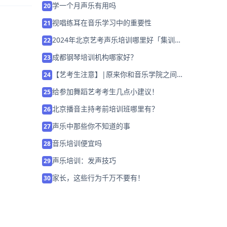
学一个月声乐有用吗
20
视唱练耳在音乐学习中的重要性
21
2024年北京艺考声乐培训哪里好「集训营
22
招生中」
成都钢琴培训机构哪家好？
23
【艺考生注意】|原来你和音乐学院之间
24
只差这么一步！
给参加舞蹈艺考考生几点小建议！
25
北京播音主持考前培训班哪里有？
26
声乐中那些你不知道的事
27
音乐培训便宜吗
28
声乐培训：发声技巧
29
家长，这些行为千万不要有！
30