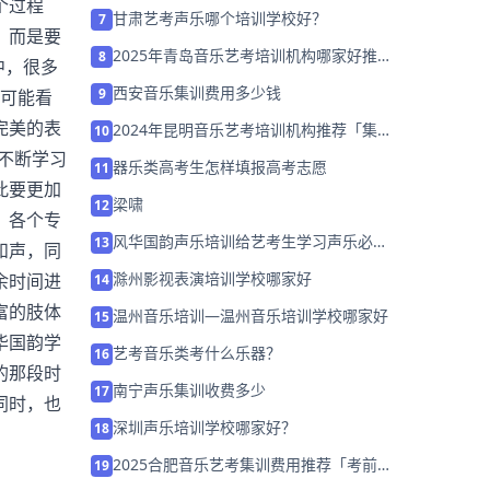
个过程
甘肃艺考声乐哪个培训学校好？
7
，而是要
2025年青岛音乐艺考培训机构哪家好推荐
8
中，很多
「考前集训营招生中」
西安音乐集训费用多少钱
9
才可能看
完美的表
2024年昆明音乐艺考培训机构推荐「集训
10
班招生中」
.不断学习
器乐类高考生怎样填报高考志愿
11
此要更加
梁啸
12
，各个专
风华国韵声乐培训给艺考生学习声乐必要
13
和声，同
的建议
滁州影视表演培训学校哪家好
余时间进
14
富的肢体
温州音乐培训—温州音乐培训学校哪家好
15
华国韵学
艺考音乐类考什么乐器？
16
的那段时
南宁声乐集训收费多少
17
同时，也
深圳声乐培训学校哪家好？
18
2025合肥音乐艺考集训费用推荐「考前集
19
训营招生中」