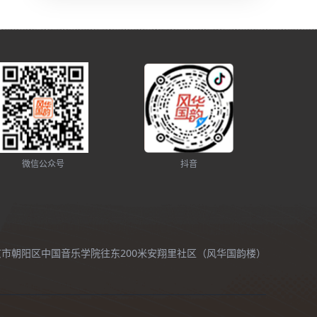
微信公众号
抖音
北京市朝阳区中国音乐学院往东200米安翔里社区（风华国韵楼）