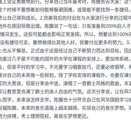
路上坚定勇敢地前行。分享自己当年备考时，陈醒告诉大家：这
这个时候不要想着如何能够躲避困难，或是能不能找到一条捷径
终让自己得到成长。2.完美背后的付出在与大家进行分享的过程
外在原因导致出错。陈醒说了一句话：只有准备到200%别人
外情况发生，这些可能都会影响正常发挥。所以，想要达到100%
都没有捷径可走，要想做得比其他人好，就要付出更多的努力。3
上也从不懈怠，正式由于这是经过自己不断努力而达到目标，因
地度过几乎是不可能的国外的大学在课程的安排上，更加地系统
业，但是平时的学习中，不光要学习唱歌技巧，还要必修钢琴、
要对自己的未来做一些规划，除了学校安排的课程外，也要在课
涩的大男孩，但是分享会中途，清唱了一首爵士风格的歌曲，丰
即让教室里充满了爵士的迷人自由的气氛。这次分享会，让在风
么而学，未来该怎样去学。陈醒也十分怀念自己在风华国韵学习
祝福陈醒，未来的音乐道路上越走越顺，实现自己的音乐梦想。
努力拼搏，考上理想院校，离音乐梦想更近。