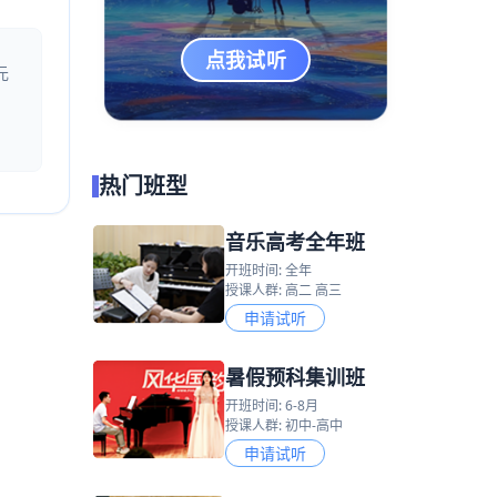
点我试听
元
热门班型
音乐高考全年班
开班时间: 全年
授课人群: 高二 高三
申请试听
暑假预科集训班
开班时间: 6-8月
授课人群: 初中-高中
申请试听