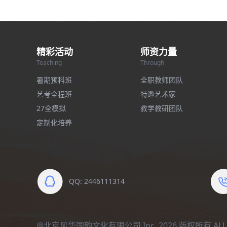
精彩活动
师资力量
Teaching
Through
暑期预科班
全职教师团队
艺考全程班
特邀艺术家
27全模拟
教学教研团队
定制化培养
QQ: 2446111314
@北京风华国韵文化有限公司 Inc. 2026 版权所有 ALL R