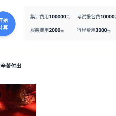
100000
10000
集训费用
考试报名费
元
开始
计算
2000
3000
服装费用
行程费用
元
元
的辛苦付出