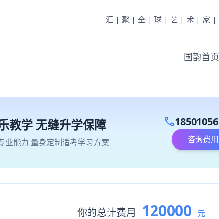
汇|聚|全|球|艺|术|家
国韵首页
call
18501056
乐教学 无缝升学保障
咨询费用
专业能力 量身定制适考学习方案
120000
你的总计费用
元