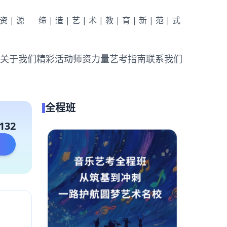
|资|源
缔|造|艺|术|教|育|新|范|式
关于我们
精彩活动
师资力量
艺考指南
联系我们
全程班
132