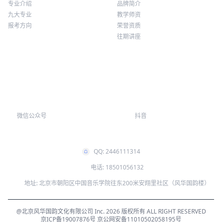
专业介绍
品牌简介
九大专业
教学师资
报考方向
荣誉资质
往期讲座
微信公众号
抖音
QQ: 2446111314
电话: 18501056132
地址: 北京市朝阳区中国音乐学院往东200米安翔里社区（风华国韵楼）
@北京风华国韵文化有限公司 Inc. 2026 版权所有 ALL RIGHT RESERVED
京ICP备19007876号
京公网安备11010502058195号