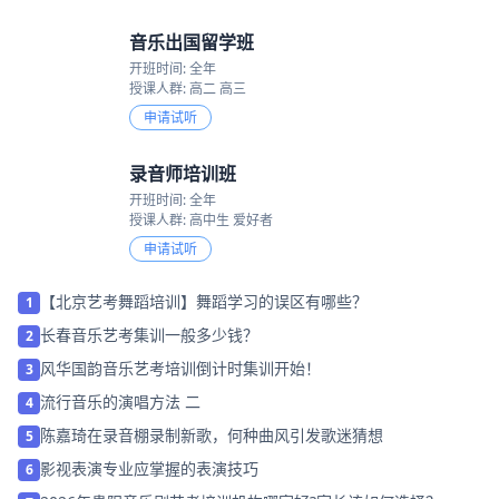
音乐出国留学班
开班时间: 全年
授课人群: 高二 高三
申请试听
录音师培训班
开班时间: 全年
授课人群: 高中生 爱好者
申请试听
【北京艺考舞蹈培训】舞蹈学习的误区有哪些？
1
长春音乐艺考集训一般多少钱？
2
风华国韵音乐艺考培训倒计时集训开始！
3
流行音乐的演唱方法 二
4
陈嘉琦在录音棚录制新歌，何种曲风引发歌迷猜想
5
影视表演专业应掌握的表演技巧
6