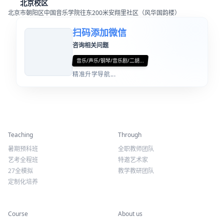
北京校区
北京市朝阳区中国音乐学院往东200米安翔里社区（风华国韵楼）
扫码添加微信
咨询相关问题
音乐/声乐/钢琴/音乐剧/二胡...
精准升学导航...
精彩活动
师资力量
Teaching
Through
暑期预科班
全职教师团队
艺考全程班
特邀艺术家
27全模拟
教学教研团队
定制化培养
专业课程
关于我们
Course
About us