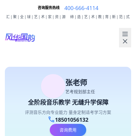
400-666-4114
咨询服务热线
汇|聚|全|球|艺|术|家|资|源
缔|造|艺|术|教|育|新|范|式
张老师
艺考规划部主任
全阶段音乐教学 无缝升学保障
评测音乐方向专业能力 量身定制适考学习方案
call
18501056132
咨询费用