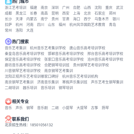
热门城市
浙江艺考培训
福建
南京
深圳
广州
合肥
山西
沈阳
重庆
武汉
成都
黑龙江
长春
南昌
昆明
西安
上海
北京
石家庄
郑州
长沙
天津
内蒙古
南宁
贵州
甘肃
海口
西宁
乌鲁木齐
银川
拉萨
杭州
河南
四川
山东
福州
杭州风华国韵艺术教育
青岛
常州
洛阳
大连
热门搜索
音乐艺考集训
杭州音乐艺考集训学校
唐山音乐高考培训学校
秦皇岛音乐高考培训学校
邯郸音乐高考培训学校
邢台音乐高考培训学校
保定音乐高考培训学校
张家口音乐高考培训学校
沧州音乐高考培训学校
廊坊音乐高考培训学校
合肥钢琴培训班
贵州钢琴艺考培训学校
川音钢琴艺考培训学校
南京钢琴艺考集训
沈阳正规声乐艺考培训哪家口碑好
杭州音乐艺考培训机构
南京钢琴艺考集训
济南音乐集训
寒假声乐集训班
声乐艺考生钢琴集训
二胡培训
器乐培训
音乐培训
钢琴培训
相关专业
音乐
声乐
钢琴
音乐剧
二胡
小提琴
大提琴
古筝
扬琴
联系我们
北京招生热线：18501056132