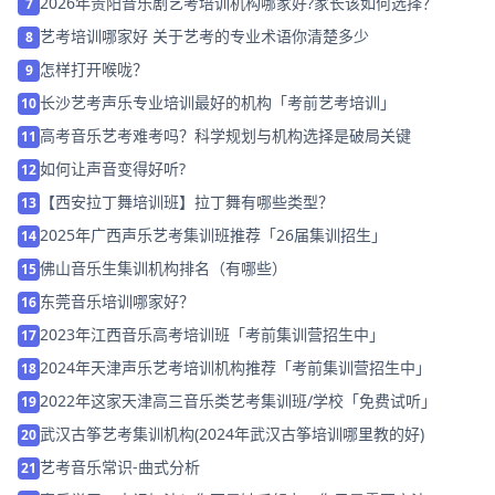
2026年贵阳音乐剧艺考培训机构哪家好?家长该如何选择？
7
艺考培训哪家好 关于艺考的专业术语你清楚多少
8
怎样打开喉咙？
9
长沙艺考声乐专业培训最好的机构「考前艺考培训」
10
高考音乐艺考难考吗？科学规划与机构选择是破局关键
11
如何让声音变得好听?
12
【西安拉丁舞培训班】拉丁舞有哪些类型？
13
2025年广西声乐艺考集训班推荐「26届集训招生」
14
佛山音乐生集训机构排名（有哪些）
15
东莞音乐培训哪家好？
16
2023年江西音乐高考培训班「考前集训营招生中」
17
2024年天津声乐艺考培训机构推荐「考前集训营招生中」
18
2022年这家天津高三音乐类艺考集训班/学校「免费试听」
19
武汉古筝艺考集训机构(2024年武汉古筝培训哪里教的好)
20
艺考音乐常识-曲式分析
21