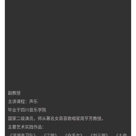
副教授
主讲课程：声乐
毕业于四川音乐学院
国家二级演员，师从著名女高音歌唱家周亨芳教授。
主要艺术实践作品：
《洪湖赤卫队》、《江姐》、《白毛女》、《刘三姐》、《土命