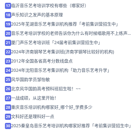
临沂音乐艺考培训学校有哪些（哪家好）
17
声乐知识之发声的基本原理
18
2025年芜湖音乐艺考集训机构推荐「考前集训营招生中」
19
音乐艺考培训学校的老师告诉你为什么有时候唱歌用不上练声的
20
方法？
厦门声乐艺考培训班「24届考前集训营招生中」
21
2024年济南钢琴艺考集训班(济南学钢琴比较好的机构)
22
2012年全国各省高考分数线盘点
23
2024年沈阳音乐艺考集训机构「助力音乐艺考升学」
24
风华国韵学员邹怡敏
25
北京风华国韵高考预科班招生啦！~~
26
一战成硕，从这里开始！
27
重庆音乐培训机构哪家好_哪个好_学费多少
28
文科好还是理科好一点
29
2025秦皇岛音乐艺考培训机构哪家好推荐「考前集训营招生中」
30