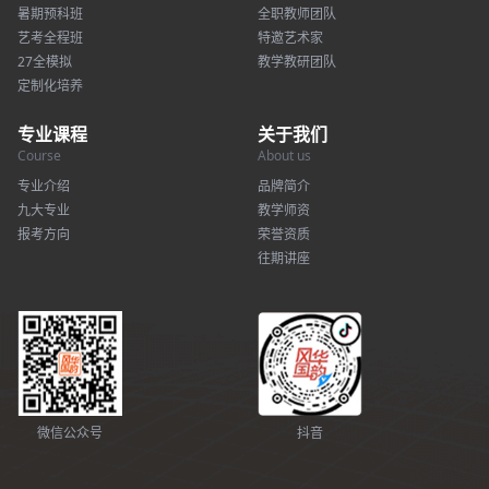
暑期预科班
全职教师团队
艺考全程班
特邀艺术家
27全模拟
教学教研团队
定制化培养
专业课程
关于我们
Course
About us
专业介绍
品牌简介
九大专业
教学师资
报考方向
荣誉资质
往期讲座
微信公众号
抖音