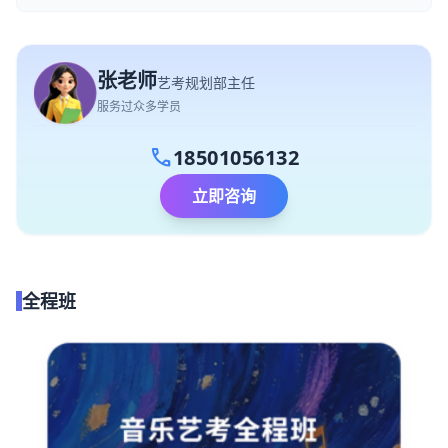
张老师
艺考规划部主任
服务过众多学员
call
18501056132
立即咨询
全程班