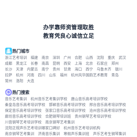
办学靠师资管理取胜
教育凭良心诚信立足
热门城市
浙江艺考培训
福建
南京
深圳
广州
合肥
山西
沈阳
重庆
武汉
成都
黑龙江
长春
南昌
昆明
西安
上海
北京
石家庄
郑州
长沙
天津
内蒙古
南宁
贵州
甘肃
海口
西宁
乌鲁木齐
银川
拉萨
杭州
河南
四川
山东
福州
杭州风华国韵艺术教育
青岛
常州
洛阳
大连
热门搜索
音乐艺考集训
杭州音乐艺考集训学校
唐山音乐高考培训学校
秦皇岛音乐高考培训学校
邯郸音乐高考培训学校
邢台音乐高考培训学校
保定音乐高考培训学校
张家口音乐高考培训学校
沧州音乐高考培训学校
廊坊音乐高考培训学校
合肥钢琴培训班
贵州钢琴艺考培训学校
川音钢琴艺考培训学校
南京钢琴艺考集训
沈阳正规声乐艺考培训哪家口碑好
杭州音乐艺考培训机构
南京钢琴艺考集训
济南音乐集训
寒假声乐集训班
声乐艺考生钢琴集训