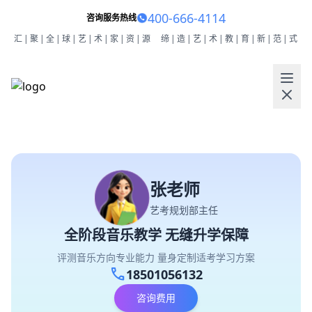
400-666-4114
咨询服务热线
汇|聚|全|球|艺|术|家|资|源
缔|造|艺|术|教|育|新|范|式
张老师
艺考规划部主任
全阶段音乐教学 无缝升学保障
评测音乐方向专业能力 量身定制适考学习方案
call
18501056132
咨询费用