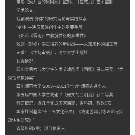
电影《幼儿园的男阿姨》监制、《任志贞》艺术监制
学术论文:
戏剧演员“身体”的研究理论与实践探索
“身体”—演员表演创作中的重要手段
《略论《雷雨》中蘩漪性格的多重性》
戏剧（影视）演员培养的新挑战——未知来料的加工等
专著：《主持审美》，清华大学出版社
获奖情况：
四川省第六节大学生艺术节戏剧类《回家》获二等奖、“优
秀指导教师奖”
四川师范大学“2009—2011学年度”师德先进个人
第五届中国大学生戏剧节《微笑的三明治》获二等奖
科研情况：近几年完成国家课题、省科研、教改5项
国家社科基金“十二五文化部项目《戏剧游戏训练理论与实
践体系研究》”
省级科研2项；项目负责人