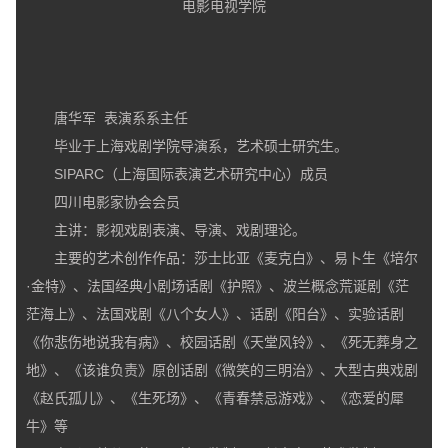
唐华军 表演系系主任
毕业于上海戏剧学院导演系，艺术硕士研究生。
SIPARC（上海国际表演艺术研究中心）成员
四川电影家协会会员
主讲：影视戏剧表演、导演、戏剧理论。
主要的艺术创作作品：莎士比亚《麦克白》、易卜生《培尔
·金特》、法国经典小剧场话剧《护照》、波兰概念荒诞剧《茫
茫海上》、法国戏剧《八个女人》、话剧《阳台》、实验话剧
《你悲伤地说我有病》、校园话剧《天堂风铃》、《死无葬身之
地》、《该谁负责》原创话剧《微笑的三明治》、大型古典戏剧
《赵氏孤儿》、《生死场》、《青春禁忌游戏》、《恋爱的犀
牛》等