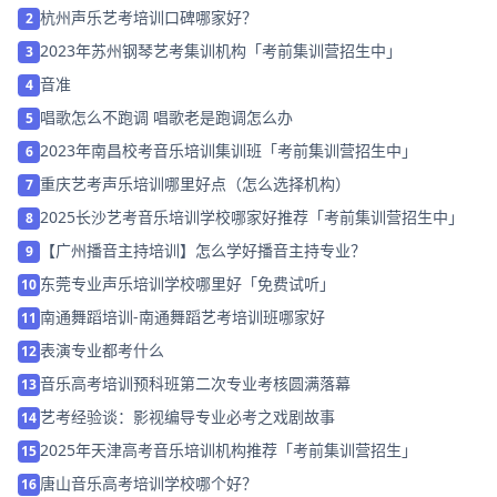
杭州声乐艺考培训口碑哪家好？
2
2023年苏州钢琴艺考集训机构「考前集训营招生中」
3
音准
4
唱歌怎么不跑调 唱歌老是跑调怎么办
5
2023年南昌校考音乐培训集训班「考前集训营招生中」
6
重庆艺考声乐培训哪里好点（怎么选择机构）
7
2025长沙艺考音乐培训学校哪家好推荐「考前集训营招生中」
8
【广州播音主持培训】怎么学好播音主持专业？
9
东莞专业声乐培训学校哪里好「免费试听」
10
南通舞蹈培训-南通舞蹈艺考培训班哪家好
11
表演专业都考什么
12
音乐高考培训预科班第二次专业考核圆满落幕
13
艺考经验谈：影视编导专业必考之戏剧故事
14
2025年天津高考音乐培训机构推荐「考前集训营招生」
15
唐山音乐高考培训学校哪个好？
16