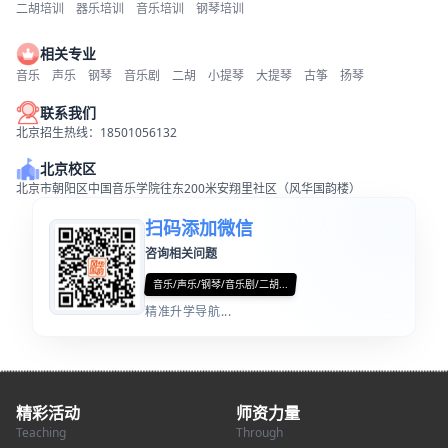
二胡培训
器乐培训
音乐培训
钢琴培训
相关专业
音乐
声乐
钢琴
音乐剧
二胡
小提琴
大提琴
古筝
扬琴
联系我们
北京招生热线：18501056132
北京校区
北京市朝阳区中国音乐学院往东200米安翔里社区（风华国韵楼）
扫码添加微信
咨询相关问题
音乐/声乐/钢琴/音乐剧/二胡...
精准升学导航...
精彩活动
师资力量
Teaching
Through