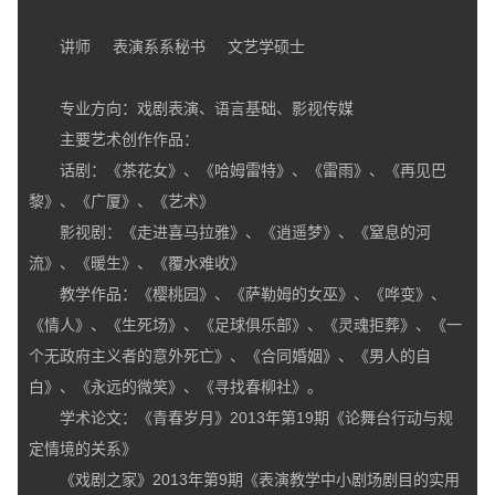
讲师 表演系系秘书 文艺学硕士
专业方向：戏剧表演、语言基础、影视传媒
主要艺术创作作品：
话剧：《茶花女》、《哈姆雷特》、《雷雨》、《再见巴
黎》、《广厦》、《艺术》
影视剧：《走进喜马拉雅》、《逍遥梦》、《窒息的河
流》、《暖生》、《覆水难收》
教学作品：《樱桃园》、《萨勒姆的女巫》、《哗变》、
《情人》、《生死场》、《足球俱乐部》、《灵魂拒葬》、《一
个无政府主义者的意外死亡》、《合同婚姻》、《男人的自
白》、《永远的微笑》、《寻找春柳社》。
学术论文：《青春岁月》2013年第19期《论舞台行动与规
定情境的关系》
《戏剧之家》2013年第9期《表演教学中小剧场剧目的实用