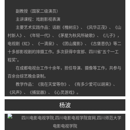
副教授（国家二级演员）
主讲课程：戏剧影视表演
主要艺术实践作品：话剧《槐树庄》、《风华正茂》、《山
村新人》、《年轻一代》、《茅屋为秋风所破歌》、《儿子》，
电视剧《虹》、《一滴泉》、《团山魔影》、《古堡恩仇》等二
十多部影视剧的排摄工作。多次获得中宣部、四川省“五个一工
程奖”。
在成都电视台工作十余年，担任导演、摄像等工作，共参与
百余台综艺晚会录制。
教学作品：《我在天堂等你》、《有多少爱可以胡来》、
《风声》、《捕鼠器》、《心灵游戏》。
杨波