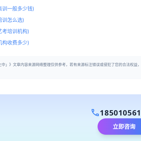
集训一般多少钱)
训怎么选)
艺考培训机构)
机构收费多少)
招生中」》文章内容来源网络整理仅供参考，若有来源标注错误或侵犯了您的合法权益
call
18501056
立即咨询
）