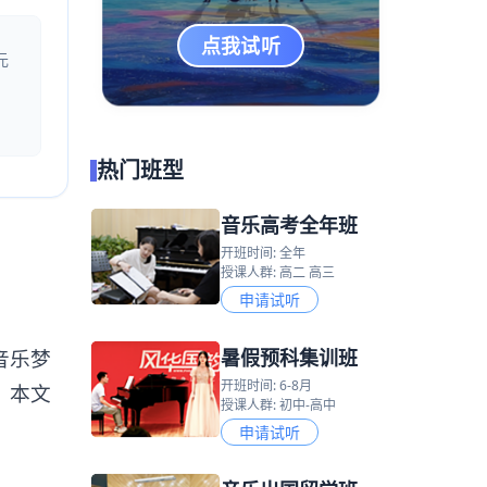
点我试听
元
热门班型
音乐高考全年班
开班时间: 全年
授课人群: 高二 高三
申请试听
暑假预科集训班
音乐梦
开班时间: 6-8月
？本文
授课人群: 初中-高中
申请试听