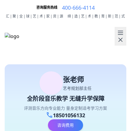
400-666-4114
咨询服务热线
汇|聚|全|球|艺|术|家|资|源
缔|造|艺|术|教|育|新|范|式
张老师
艺考规划部主任
全阶段音乐教学 无缝升学保障
评测音乐方向专业能力 量身定制适考学习方案
call
18501056132
咨询费用