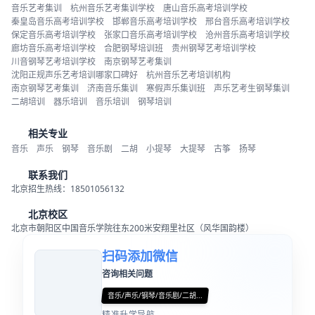
音乐艺考集训
杭州音乐艺考集训学校
唐山音乐高考培训学校
秦皇岛音乐高考培训学校
邯郸音乐高考培训学校
邢台音乐高考培训学校
保定音乐高考培训学校
张家口音乐高考培训学校
沧州音乐高考培训学校
廊坊音乐高考培训学校
合肥钢琴培训班
贵州钢琴艺考培训学校
川音钢琴艺考培训学校
南京钢琴艺考集训
沈阳正规声乐艺考培训哪家口碑好
杭州音乐艺考培训机构
南京钢琴艺考集训
济南音乐集训
寒假声乐集训班
声乐艺考生钢琴集训
二胡培训
器乐培训
音乐培训
钢琴培训
相关专业
音乐
声乐
钢琴
音乐剧
二胡
小提琴
大提琴
古筝
扬琴
联系我们
北京招生热线：18501056132
北京校区
北京市朝阳区中国音乐学院往东200米安翔里社区（风华国韵楼）
扫码添加微信
咨询相关问题
音乐/声乐/钢琴/音乐剧/二胡...
精准升学导航...