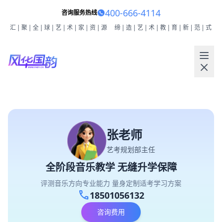
400-666-4114
咨询服务热线
汇|聚|全|球|艺|术|家|资|源
缔|造|艺|术|教|育|新|范|式
张老师
艺考规划部主任
全阶段音乐教学 无缝升学保障
评测音乐方向专业能力 量身定制适考学习方案
call
18501056132
咨询费用