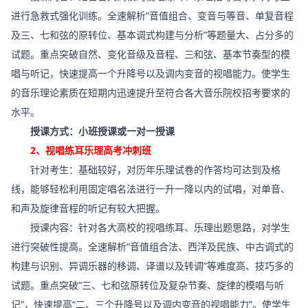
进行急救式强化训练。全速解析“音值组合、变音与等音、单复音程
及三、七和弦的原转位、基本调式构建与分析”等题量大、占分多的
试题。重点突破自然、变化音级及音程、三和弦、基本节奏型的模
唱与听记，快速提高一个升降号以及调内变音的视唱能力。使学生
的音乐理论素质在短期内迅速提升至符合各大音乐院校招考要求的
水平。
授课方式：小班授课或一对一授课
2、视唱练耳乐理高考冲刺班
针对考生：基础较好，对历年乐理试卷的作答均可达到及格
线，能够轻松利用固定唱名法进行一升一降以内的试唱，对单音、
和声及旋律音程的听记有较大把握。
授课内容：针对各大高校的视唱练耳、乐理出题思路，对学生
进行突破性提高。全速解析“音值组合法、西洋及民族、中古调式的
构建与识别、异调乐器的移调、译谱以及转调”等难度高、技巧多的
试题。重点突破“三、七和弦原转位及复杂节奏、旋律的模唱与听
记”，快速提高“二、三个升降号以及调内变音的视唱能力”。使学生