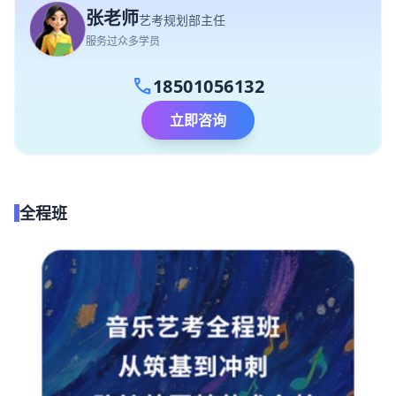
张老师
艺考规划部主任
服务过众多学员
call
18501056132
立即咨询
全程班