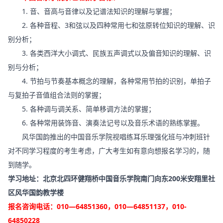
1. 音、音高与音律以及记谱法知识的理解与掌握；
2. 各种音程、3和弦以及四种常用七和弦原转位知识的理解、识
别分析；
3. 各类西洋大小调式、民族五声调式以及偏音知识的理解、识
别与分析；
4. 节拍与节奏基本概念的理解，各种常用节拍的识别，单拍子
与复拍子音值组合法则的掌握；
5. 各种调与调关系、简单移调方法的掌握；
6. 各种常用装饰音、演奏法记号以及音乐术语的熟练掌握。
风华国韵推出的中国音乐学院视唱练耳乐理强化班与冲刺班针
对不同学习程度的考生考虑，广大考生如有意向想报名学习的，随
到随学。
学习地址：北京北四环健翔桥中国音乐学院南门向东200米安翔里社
区风华国韵教学楼
报名咨询电话：010—64851360，010—64851137，010-
64850228