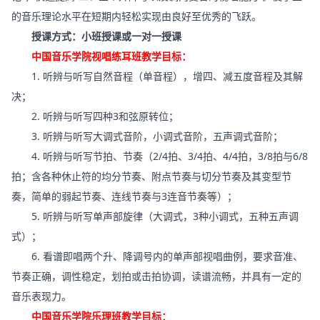
的音乐理论水平在短期内轻松实现由良好至优秀的飞跃。
授课方式：小班授课或一对一授课
中国音乐学院视唱练耳班教学目标：
1. 听辨与听写自然音程（单音程），增四、减五度音程及其解
决；
2. 听辨与听写四种3和弦原转位；
3. 听辨与听写大调式音阶，小调式音阶，五声调式音阶；
4. 听辨与听写节拍、节奏（2/4拍、3/4拍、4/4拍，3/8拍与6/8
拍；含各种休止符的均分节奏、附点节奏与切分节奏及其变型节
奏，简单的弱起节奏、连线节奏与3连音节奏等）；
5. 听辨与听写单声部旋律（大调式，3种小调式，五种五声调
式）；
6. 看谱即唱两个升、降调号内的单声部视唱曲例，要求音准、
节奏正确，调性稳定，划拍或击拍协调，读谱流畅，并具有一定的
音乐表现力。
中国音乐学院乐理班教学目标：