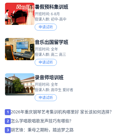
暑假预科集训班
开班时间: 6-8月
授课人群: 初中-高中
申请试听
音乐出国留学班
开班时间: 全年
授课人群: 高二 高三
申请试听
录音师培训班
开班时间: 全年
授课人群: 高中生 爱好者
申请试听
2026年重庆钢琴艺考集训机构哪里好 家长该如何选择？
1
怎么学唱歌唱歌发声技巧有哪些?
2
胡艺锋：秉母之期盼，踏追梦之路
3