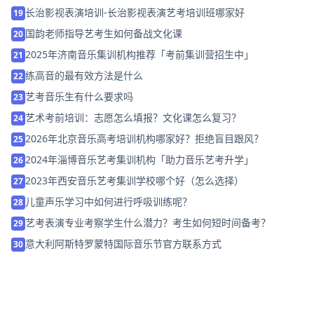
长治影视表演培训-长治影视表演艺考培训班哪家好
19
国韵老师指导艺考生如何备战文化课
20
2025年济南音乐集训机构推荐「考前集训营招生中」
21
练高音的最有效方法是什么
22
艺考音乐生有什么要求吗
23
艺术考前培训：志愿怎么填报？文化课怎么复习？
24
2026年北京音乐高考培训机构哪家好？拒绝盲目跟风？
25
2024年淄博音乐艺考集训机构「助力音乐艺考升学」
26
2023年西安音乐艺考集训学校哪个好（怎么选择）
27
儿童声乐学习中如何进行呼吸训练呢？
28
艺考表演专业考察学生什么潜力？考生如何短时间备考？
29
意大利阿斯特罗蒙特国际音乐节官方联系方式
30