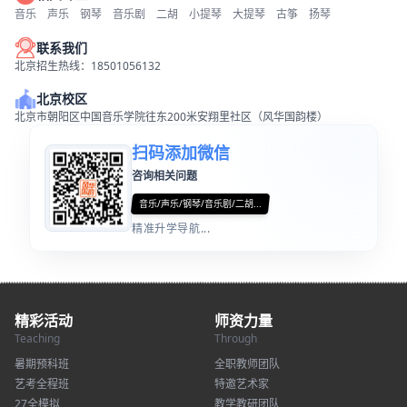
音乐
声乐
钢琴
音乐剧
二胡
小提琴
大提琴
古筝
扬琴
联系我们
北京招生热线：18501056132
北京校区
北京市朝阳区中国音乐学院往东200米安翔里社区（风华国韵楼）
扫码添加微信
咨询相关问题
音乐/声乐/钢琴/音乐剧/二胡...
精准升学导航...
精彩活动
师资力量
Teaching
Through
暑期预科班
全职教师团队
艺考全程班
特邀艺术家
27全模拟
教学教研团队