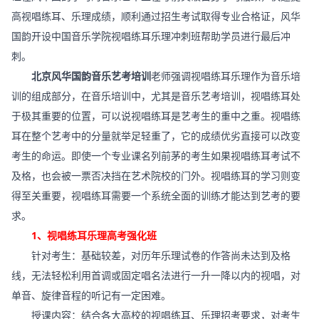
高视唱练耳、乐理成绩，顺利通过招生考试取得专业合格证，风华
国韵开设中国音乐学院视唱练耳乐理冲刺班帮助学员进行最后冲
刺。
北京风华国韵音乐艺考培训
老师强调视唱练耳乐理作为音乐培
训的组成部分，在音乐培训中，尤其是音乐艺考培训，视唱练耳处
于极其重要的位置，可以说视唱练耳是艺考生的重中之重。视唱练
耳在整个艺考中的分量就举足轻重了，它的成绩优劣直接可以改变
考生的命运。即使一个专业课名列前茅的考生如果视唱练耳考试不
及格，也会被一票否决挡在艺术院校的门外。视唱练耳的学习则变
得至关重要，视唱练耳需要一个系统全面的训练才能达到艺考的要
求。
1、视唱练耳乐理高考强化班
针对考生：基础较差，对历年乐理试卷的作答尚未达到及格
线，无法轻松利用首调或固定唱名法进行一升一降以内的视唱，对
单音、旋律音程的听记有一定困难。
授课内容：结合各大高校的视唱练耳、乐理招考要求，对考生