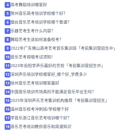
高考舞蹈培训哪家好
4
贺州音乐高考培训学校哪个好？
5
烟台音乐艺考培训学校哪个靠谱？
6
乐器艺考生考什么内容？
7
舞蹈艺考生该如何准备校考？
8
2022年广东佛山高考艺考音乐集训班「考前集训营招生中」
9
音乐艺考视唱考试须知！
10
2023年岳阳学声乐最好的艺校「考前集训营招生中」
11
深圳声乐培训学校哪家好_哪个好_学费多少
12
徐州音乐艺考培训哪家最好
13
中国音乐培训市场真的不能满足音乐毕业生吗？
14
2025年深圳声乐艺考集训机构推荐「考前集训营招生」
15
温州音乐校考冲刺班/学校哪个好
16
学音乐浙江音乐艺考培训哪个好？
17
音乐艺考培训教你音乐和简谱知识
18