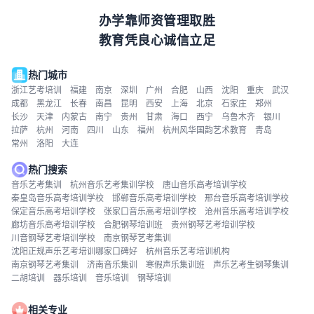
办学靠师资管理取胜
教育凭良心诚信立足
热门城市
浙江艺考培训
福建
南京
深圳
广州
合肥
山西
沈阳
重庆
武汉
成都
黑龙江
长春
南昌
昆明
西安
上海
北京
石家庄
郑州
长沙
天津
内蒙古
南宁
贵州
甘肃
海口
西宁
乌鲁木齐
银川
拉萨
杭州
河南
四川
山东
福州
杭州风华国韵艺术教育
青岛
常州
洛阳
大连
热门搜索
音乐艺考集训
杭州音乐艺考集训学校
唐山音乐高考培训学校
秦皇岛音乐高考培训学校
邯郸音乐高考培训学校
邢台音乐高考培训学校
保定音乐高考培训学校
张家口音乐高考培训学校
沧州音乐高考培训学校
廊坊音乐高考培训学校
合肥钢琴培训班
贵州钢琴艺考培训学校
川音钢琴艺考培训学校
南京钢琴艺考集训
沈阳正规声乐艺考培训哪家口碑好
杭州音乐艺考培训机构
南京钢琴艺考集训
济南音乐集训
寒假声乐集训班
声乐艺考生钢琴集训
二胡培训
器乐培训
音乐培训
钢琴培训
相关专业