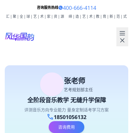
400-666-4114
咨询服务热线
汇|聚|全|球|艺|术|家|资|源
缔|造|艺|术|教|育|新|范|式
张老师
艺考规划部主任
全阶段音乐教学 无缝升学保障
评测音乐方向专业能力 量身定制适考学习方案
call
18501056132
咨询费用