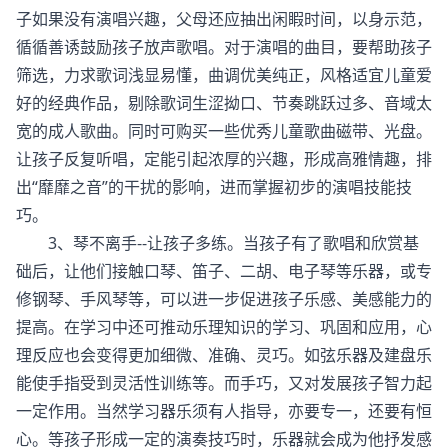
子如果没有演唱兴趣，父母还应抽出闲睱时间，以身示范，
循循善诱鼓励孩子放声歌唱。对于演唱的曲目，要帮助孩子
筛选，力求歌词浅显易懂，曲调优美纯正，风格适宜儿童爱
好的经典作品，剔除歌词生涩拗口、节奏跳跃过多、音域太
宽的成人歌曲。同时可购买一些优秀儿童歌曲磁带、光盘。
让孩子反复听唱，定能引起浓厚的兴趣，形成高雅情趣，排
出“靡靡之音”的干扰的影响，进而掌握初步的演唱技能技
巧。
3、琴不离手--让孩子多练。当孩子有了歌唱和欣赏基
础后，让他们接触口琴、笛子、二胡、电子琴等乐器，或专
修钢琴、手风琴等，可以进一步促进孩子乐感、美感能力的
提高。在学习中还可推动乐理知识的学习、巩固和应用，心
理反应也会变得更加细微、准确、灵巧。如弦乐器及建盘乐
能使手指受到灵活性训练等。而手巧，又对发展孩子智力起
一定作用。当然学习器乐须有人指导，亦要专一，还要有恒
心。等孩子形成一定的演奏技巧时，乐器就会成为他抒发感