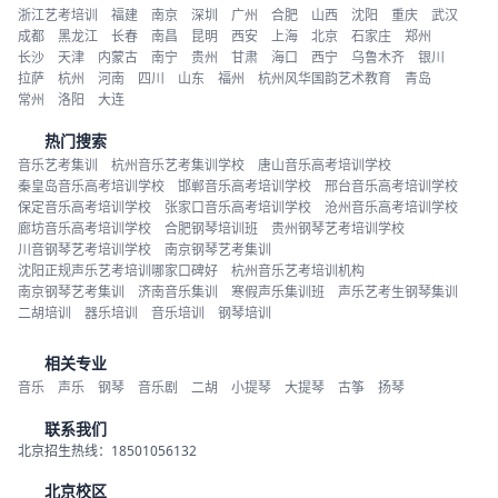
浙江艺考培训
福建
南京
深圳
广州
合肥
山西
沈阳
重庆
武汉
成都
黑龙江
长春
南昌
昆明
西安
上海
北京
石家庄
郑州
长沙
天津
内蒙古
南宁
贵州
甘肃
海口
西宁
乌鲁木齐
银川
拉萨
杭州
河南
四川
山东
福州
杭州风华国韵艺术教育
青岛
常州
洛阳
大连
热门搜索
音乐艺考集训
杭州音乐艺考集训学校
唐山音乐高考培训学校
秦皇岛音乐高考培训学校
邯郸音乐高考培训学校
邢台音乐高考培训学校
保定音乐高考培训学校
张家口音乐高考培训学校
沧州音乐高考培训学校
廊坊音乐高考培训学校
合肥钢琴培训班
贵州钢琴艺考培训学校
川音钢琴艺考培训学校
南京钢琴艺考集训
沈阳正规声乐艺考培训哪家口碑好
杭州音乐艺考培训机构
南京钢琴艺考集训
济南音乐集训
寒假声乐集训班
声乐艺考生钢琴集训
二胡培训
器乐培训
音乐培训
钢琴培训
相关专业
音乐
声乐
钢琴
音乐剧
二胡
小提琴
大提琴
古筝
扬琴
联系我们
北京招生热线：18501056132
北京校区