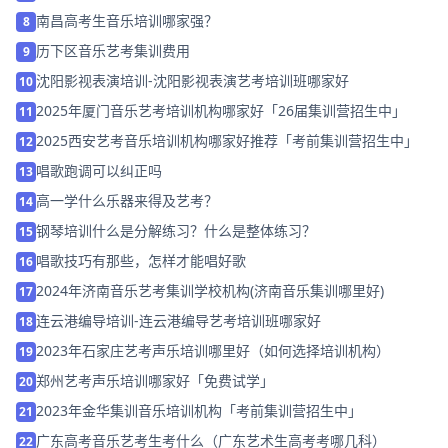
南昌高考生音乐培训哪家强？
8
历下区音乐艺考集训费用
9
沈阳影视表演培训-沈阳影视表演艺考培训班哪家好
10
2025年厦门音乐艺考培训机构哪家好「26届集训营招生中」
11
2025西安艺考音乐培训机构哪家好推荐「考前集训营招生中」
12
唱歌跑调可以纠正吗
13
高一学什么乐器来得及艺考？
14
钢琴培训什么是分解练习？什么是整体练习？
15
唱歌技巧有那些，怎样才能唱好歌
16
2024年济南音乐艺考集训学校机构(济南音乐集训哪里好)
17
连云港编导培训-连云港编导艺考培训班哪家好
18
2023年石家庄艺考声乐培训哪里好（如何选择培训机构）
19
郑州艺考声乐培训哪家好「免费试学」
20
2023年金华集训音乐培训机构「考前集训营招生中」
21
广东高考音乐艺考生考什么（广东艺术生高考考哪几科）
22