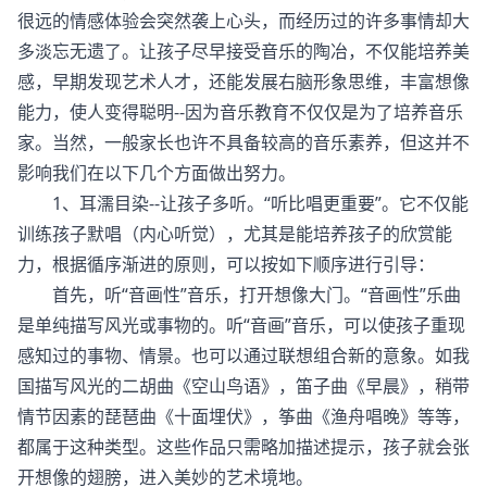
很远的情感体验会突然袭上心头，而经历过的许多事情却大
多淡忘无遗了。让孩子尽早接受音乐的陶冶，不仅能培养美
感，早期发现艺术人才，还能发展右脑形象思维，丰富想像
能力，使人变得聪明--因为音乐教育不仅仅是为了培养音乐
家。当然，一般家长也许不具备较高的音乐素养，但这并不
影响我们在以下几个方面做出努力。
1、耳濡目染--让孩子多听。“听比唱更重要”。它不仅能
训练孩子默唱（内心听觉），尤其是能培养孩子的欣赏能
力，根据循序渐进的原则，可以按如下顺序进行引导：
首先，听“音画性”音乐，打开想像大门。“音画性”乐曲
是单纯描写风光或事物的。听“音画”音乐，可以使孩子重现
感知过的事物、情景。也可以通过联想组合新的意象。如我
国描写风光的二胡曲《空山鸟语》，笛子曲《早晨》，稍带
情节因素的琵琶曲《十面埋伏》，筝曲《渔舟唱晚》等等，
都属于这种类型。这些作品只需略加描述提示，孩子就会张
开想像的翅膀，进入美妙的艺术境地。