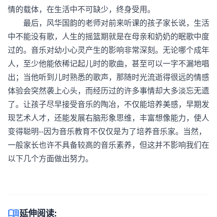
情的载体，在生活中不可缺少，终身受用。
最后，风华国韵的老师对前来听课的孩子家长说，生活
中不能没有歌，人生的摇篮期就是在母亲和奶奶的眠歌中度
过的。音乐对幼小心灵产生的影响非常深刻。无论哪个成年
人，至少他能依稀记起儿时的歌曲，甚至可以一字不漏地唱
出；当他听到儿时熟悉的歌声，那随时光流逝得很远的情感
体验会突然袭上心头，而经历过的许多事情却大多淡忘无遗
了。让孩子尽早接受音乐的陶冶，不仅能培养美感，早期发
现艺术人才，还能发展右脑形象思维，丰富想像能力，使人
变得聪明--因为音乐教育不仅仅是为了培养音乐家。当然，
一般家长也许不具备较高的音乐素养，但这并不影响我们在
以下几个方面做出努力。
menu_book
延伸阅读: