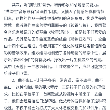
其次，听“描绘性”音乐。培养形象和意境感受能力。
“描绘性”音乐既有“音画性”因素，又插入了情感色彩和情节
因素，这样的作品一般能塑造鲜明的音乐形象，构成优美的
意境。像苏联作曲家普罗柯菲耶夫的《彼得与狼》，我国著
名音乐家贺绿汀的钢琴曲《牧童短笛》，都是孩子们喜爱的
作品。尤其是法国作曲家圣桑的组曲《动物狂欢节》，全曲
由十四个短曲组成。作者用富于个性化的旋律线条和饱蘸色
彩的音响效果，维妙维肖地创造了各种动物的形态个性，展
示出“森林公园”的特有境界。抒发出一片生机盎然的气氛。
其中《天鹅》一曲极为著名。上述这些名曲，应尽可能提供
给孩子们欣赏。
2、曲不离口--让孩子多唱。常言道，拳不离手，曲不
离口。这种“训练”量的要求程度，正是孩子们自发的心理需
求。比如在学校学了一首新歌或从影视片中听来了一支曲
子，他们会经常挂在口边哼唱。做父母的要保护孩子这种积
极性，不仅不能因为打扰了大人休息或交谈而加以训斥，孩