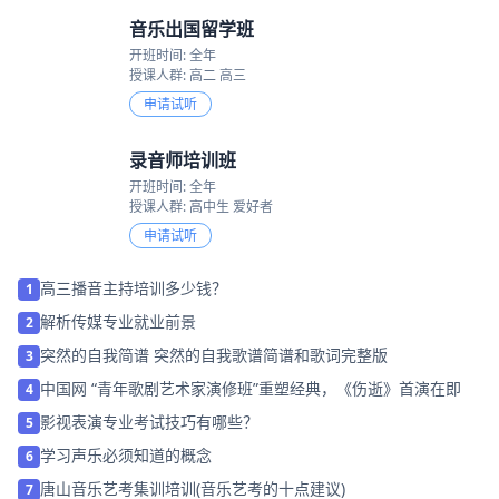
音乐出国留学班
开班时间: 全年
授课人群: 高二 高三
申请试听
录音师培训班
开班时间: 全年
授课人群: 高中生 爱好者
申请试听
高三播音主持培训多少钱？
1
解析传媒专业就业前景
2
突然的自我简谱 突然的自我歌谱简谱和歌词完整版
3
中国网 “青年歌剧艺术家演修班”重塑经典，《伤逝》首演在即
4
影视表演专业考试技巧有哪些？
5
学习声乐必须知道的概念
6
唐山音乐艺考集训培训(音乐艺考的十点建议)
7