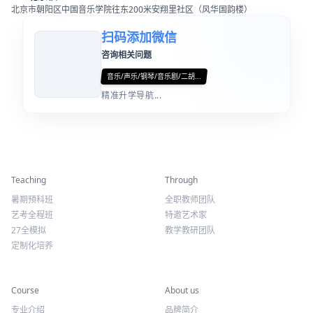
北京市朝阳区中国音乐学院往东200米安翔里社区（风华国韵楼）
扫码添加微信
咨询相关问题
音乐/声乐/钢琴/音乐剧/二胡...
精准升学导航...
精彩活动
师资力量
Teaching
Through
暑期预科班
全职教师团队
艺考全程班
特邀艺术家
27全模拟
教学教研团队
定制化培养
专业课程
关于我们
Course
About us
专业介绍
品牌简介