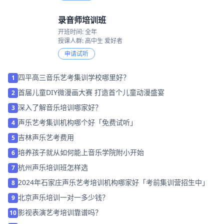
录音师培训班
开班时间: 全年
授课人群: 高中生 爱好者
申请试听
四平高三音乐艺考集训学校哪里好？
1
首届儿童DIY微漫画大赛 打造首个儿童动漫盛宴
2
深入了解音乐培训哪家好？
3
声乐艺考集训机构哪个好「免费试听」
4
吉林声乐艺考费用
5
培养孩子就从如何能上音乐学院附小开始
6
杭州声乐培训班怎样选
7
2024年石家庄声乐艺考培训机构哪家好「考前集训营招生中」
8
北京声乐培训一对一多少钱？
9
影视表演艺考培训靠谱吗？
10