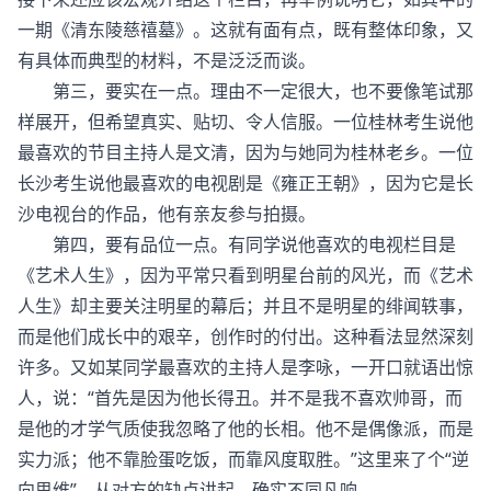
一期《清东陵慈禧墓》。这就有面有点，既有整体印象，又
有具体而典型的材料，不是泛泛而谈。
第三，要实在一点。理由不一定很大，也不要像笔试那
样展开，但希望真实、贴切、令人信服。一位桂林考生说他
最喜欢的节目主持人是文清，因为与她同为桂林老乡。一位
长沙考生说他最喜欢的电视剧是《雍正王朝》，因为它是长
沙电视台的作品，他有亲友参与拍摄。
第四，要有品位一点。有同学说他喜欢的电视栏目是
《艺术人生》，因为平常只看到明星台前的风光，而《艺术
人生》却主要关注明星的幕后；并且不是明星的绯闻轶事，
而是他们成长中的艰辛，创作时的付出。这种看法显然深刻
许多。又如某同学最喜欢的主持人是李咏，一开口就语出惊
人，说：“首先是因为他长得丑。并不是我不喜欢帅哥，而
是他的才学气质使我忽略了他的长相。他不是偶像派，而是
实力派；他不靠脸蛋吃饭，而靠风度取胜。”这里来了个“逆
向思维”，从对方的缺点讲起，确实不同凡响。