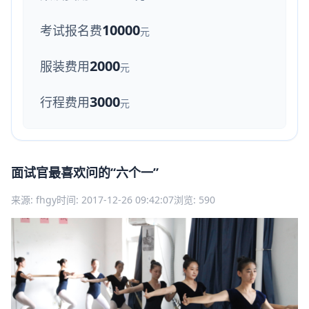
10000
考试报名费
元
2000
服装费用
元
3000
行程费用
元
面试官最喜欢问的“六个一”
来源: fhgy
时间: 2017-12-26 09:42:07
浏览: 590