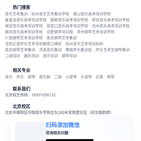
热门搜索
音乐艺考集训
杭州音乐艺考集训学校
唐山音乐高考培训学校
秦皇岛音乐高考培训学校
邯郸音乐高考培训学校
邢台音乐高考培训学校
保定音乐高考培训学校
张家口音乐高考培训学校
沧州音乐高考培训学校
廊坊音乐高考培训学校
合肥钢琴培训班
贵州钢琴艺考培训学校
川音钢琴艺考培训学校
南京钢琴艺考集训
沈阳正规声乐艺考培训哪家口碑好
杭州音乐艺考培训机构
南京钢琴艺考集训
济南音乐集训
寒假声乐集训班
声乐艺考生钢琴集训
二胡培训
器乐培训
音乐培训
钢琴培训
相关专业
音乐
声乐
钢琴
音乐剧
二胡
小提琴
大提琴
古筝
扬琴
联系我们
北京招生热线：18501056132
北京校区
北京市朝阳区中国音乐学院往东200米安翔里社区（风华国韵楼）
扫码添加微信
咨询相关问题