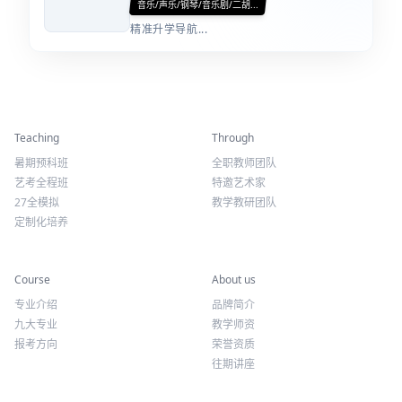
音乐/声乐/钢琴/音乐剧/二胡...
精准升学导航...
精彩活动
师资力量
Teaching
Through
暑期预科班
全职教师团队
艺考全程班
特邀艺术家
27全模拟
教学教研团队
定制化培养
专业课程
关于我们
Course
About us
专业介绍
品牌简介
九大专业
教学师资
报考方向
荣誉资质
往期讲座