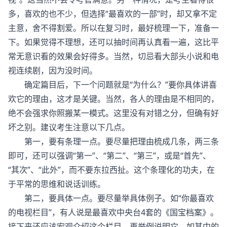
多，喜欢的也不少，但选择“最喜欢的一部”时，却又拿不定
主意，舍不得割爱。所以在复习时，最好梳理一下，准备一
下。如果觉得不理想，还可以抽时间再认真看一遍，这比平
常无意识看的效果会好得多。当然，切忌看大部头小说和电
视连续剧，因为没时间。
确定篇目后，下一个问题就是“为什么？”要你具体讲喜
欢它的理由，这才是关键。当然，各人的理由是不相同的，
绝不会强求你照搬某一模式。这里没有对错之分，但确有好
坏之别。建议考生注意以下几点。
第一，要有条理一点。要尽量把理由梳成几条，两三条
即可，还可以强调“第一”、“第二”、“第三”，或是“首先”、
“其次”、“此外”，而不要东拉西扯。这个条理化的功夫，在
于平常的思维和说话训练。
第二，要具体一点。要尽量举具体例子。如“你最喜欢
的电视栏目”，有人说是最喜欢中央台4
套的《国宝档案》。
接下来还应该宏观介绍这个栏目，再举例说明它，如其中的