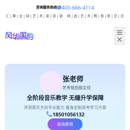
400-666-4114
咨询服务热线
汇|聚|全|球|艺|术|家|资|源
缔|造|艺|术|教|育|新|范|式
张老师
艺考规划部主任
全阶段音乐教学 无缝升学保障
评测音乐方向专业能力 量身定制适考学习方案
call
18501056132
咨询费用