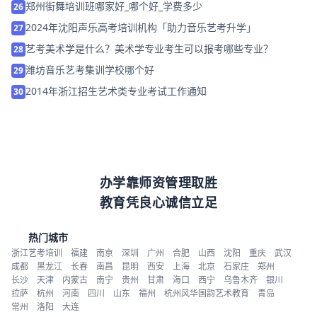
郑州街舞培训班哪家好_哪个好_学费多少
26
2024年沈阳声乐高考培训机构「助力音乐艺考升学」
27
艺考美术学是什么？美术学专业考生可以报考哪些专业？
28
潍坊音乐艺考集训学校哪个好
29
2014年浙江招生艺术类专业考试工作通知
30
办学靠师资管理取胜
教育凭良心诚信立足
热门城市
浙江艺考培训
福建
南京
深圳
广州
合肥
山西
沈阳
重庆
武汉
成都
黑龙江
长春
南昌
昆明
西安
上海
北京
石家庄
郑州
长沙
天津
内蒙古
南宁
贵州
甘肃
海口
西宁
乌鲁木齐
银川
拉萨
杭州
河南
四川
山东
福州
杭州风华国韵艺术教育
青岛
常州
洛阳
大连