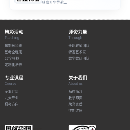
精准升学导航...
精彩活动
师资力量
Teaching
Through
暑期预科班
全职教师团队
艺考全程班
特邀艺术家
27全模拟
教学教研团队
定制化培养
专业课程
关于我们
Course
About us
专业介绍
品牌简介
九大专业
教学师资
报考方向
荣誉资质
往期讲座