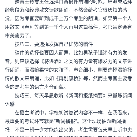
播音主持考生在选择自备稿件朗诵的时候，应避免选择
经典段落和经典散文诗歌朗诵，不然会给考官很厌烦的感
觉，因为考官要听到成千上万个考生的朗诵，如果第一个人
用散文《春》等到第一千个人再用这篇稿件，考官肯定会有
审美疲劳了。
技巧二、要选择发挥自己优势的稿件
稿件的选择也要因人而异，比如男孩子铿锵有力的发
音，则应该选择《将进酒》之类的有力量有爆发力的文章进
行朗诵，而温婉柔情的女孩子，声音细小，则要选择温婉抒
情的散文来朗诵，比如《再别康桥》等，然而主考官主要考
查的是考生的语言声音面貌。
技巧三、每天早晨收听《新闻和报纸摘要》来锻炼新闻
语感
在播主考试中，学校初试复试内容不一样，在我看来，
最重要的考试环节就是“新闻播报”。这个现场抽题新闻播
报，不是一朝一夕才能练出来的，考生需要每天早上听中央