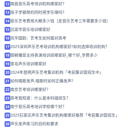
南昌音乐高考培训机构哪家好？
12
孩子学钢琴的同时用学乐理吗？
13
音乐艺考费用大概多少钱（走音乐艺考三年需要多少钱）
14
吕梁市音乐培训哪家好
15
风华国韵：艺考生如何面对高考
16
2025深圳声乐艺考培训机构哪家好?如何选择培训机构？
17
邯郸播音主持表演培训班哪家好_哪个好_学费多少
18
青岛声乐培训哪家好
19
2024年昆明声乐艺考集训机构「考前集训营招生中」
20
如何唱歌发声,唱歌时如何正确发声?
21
南京艺考培训哪里好？
22
高考我知道：什么是本科插班生？
23
南宁音乐高考培训学校哪个好？
24
2025石家庄声乐艺考集训机构哪里好推荐「考前集训营招生」
25
声乐发声练习的目的和要求
26