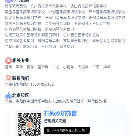
音乐艺考集训
杭州音乐艺考集训学校
唐山音乐高考培训学校
秦皇岛音乐高考培训学校
邯郸音乐高考培训学校
邢台音乐高考培训学校
保定音乐高考培训学校
张家口音乐高考培训学校
沧州音乐高考培训学校
廊坊音乐高考培训学校
合肥钢琴培训班
贵州钢琴艺考培训学校
川音钢琴艺考培训学校
南京钢琴艺考集训
沈阳正规声乐艺考培训哪家口碑好
杭州音乐艺考培训机构
南京钢琴艺考集训
济南音乐集训
寒假声乐集训班
声乐艺考生钢琴集训
二胡培训
器乐培训
音乐培训
钢琴培训
相关专业
音乐
声乐
钢琴
音乐剧
二胡
小提琴
大提琴
古筝
扬琴
联系我们
北京招生热线：18501056132
北京校区
北京市朝阳区中国音乐学院往东200米安翔里社区（风华国韵楼）
扫码添加微信
咨询相关问题
音乐/声乐/钢琴/音乐剧/二胡...