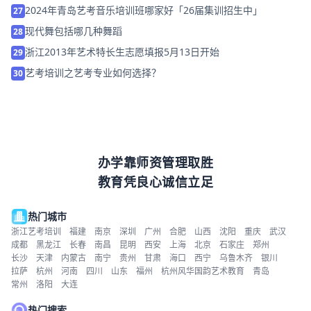
2024年青岛艺考音乐培训班哪家好「26届集训招生中」
27
现代舞包括哪几种舞蹈
28
浙江2013年艺术特长生志愿填报5月13日开始
29
艺考培训之艺考专业如何选择？
30
办学靠师资管理取胜
教育凭良心诚信立足
热门城市
浙江艺考培训
福建
南京
深圳
广州
合肥
山西
沈阳
重庆
武汉
成都
黑龙江
长春
南昌
昆明
西安
上海
北京
石家庄
郑州
长沙
天津
内蒙古
南宁
贵州
甘肃
海口
西宁
乌鲁木齐
银川
拉萨
杭州
河南
四川
山东
福州
杭州风华国韵艺术教育
青岛
常州
洛阳
大连
热门搜索