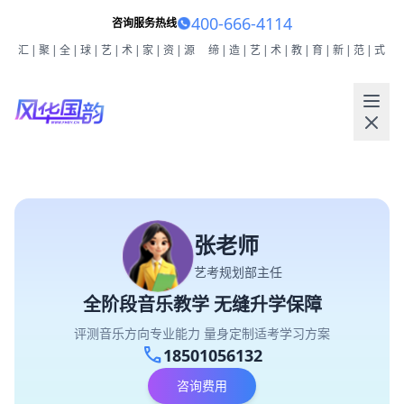
400-666-4114
咨询服务热线
汇|聚|全|球|艺|术|家|资|源
缔|造|艺|术|教|育|新|范|式
张老师
艺考规划部主任
全阶段音乐教学 无缝升学保障
评测音乐方向专业能力 量身定制适考学习方案
call
18501056132
咨询费用