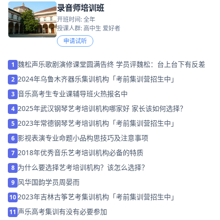
录音师培训班
开班时间: 全年
授课人群: 高中生 爱好者
申请试听
魏松声乐歌剧演修课堂圆满告终 学员评魏松：台上台下有反差
1
2024年乌鲁木齐器乐集训机构「考前集训营招生中」
2
音乐高考生专业课辅导班火热报名中
3
2025年武汉钢琴艺考培训机构哪家好 家长该如何选择？
4
2023年常德钢琴艺考培训机构「考前集训营招生中」
5
影视表演专业命题小品构思技巧及注意事项
6
2018年优秀音乐艺考培训机构必备的特质
7
为什么要选择艺考培训机构？该怎么选择？
8
风华国韵学员周晏而
9
2023年吉林古筝艺考集训机构「考前集训营招生中」
10
声乐高考集训有没有必要参加
11