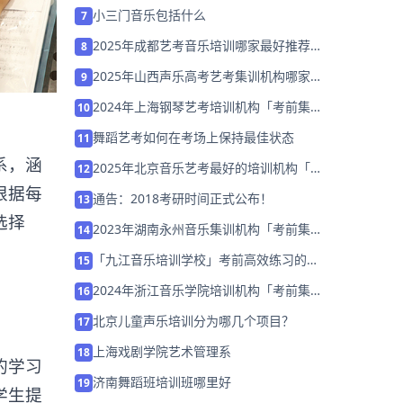
招生中」
小三门音乐包括什么
7
2025年成都艺考音乐培训哪家最好推荐
8
「考前集训营招生中」
2025年山西声乐高考艺考集训机构哪家好
9
推荐「26届集训招生」
2024年上海钢琴艺考培训机构「考前集训
10
营招生中」
舞蹈艺考如何在考场上保持最佳状态
11
系，涵
2025年北京音乐艺考最好的培训机构「集
12
训营招生中」
根据每
通告：2018考研时间正式公布！
13
选择
2023年湖南永州音乐集训机构「考前集训
14
营招生中」
「九江音乐培训学校」考前高效练习的歌
15
唱技巧
2024年浙江音乐学院培训机构「考前集训
16
营招生中」
北京儿童声乐培训分为哪几个项目？
17
上海戏剧学院艺术管理系
18
的学习
济南舞蹈班培训班哪里好
19
学生提