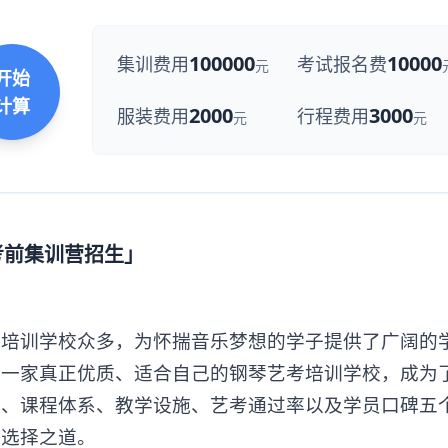
100000
10000
集训费用
考试报名费
元
开始
计算
2000
3000
服装费用
行程费用
元
元
考前集训营招生」
训学校众多，为怀揣音乐梦想的学子提供了广阔的
到一家真正优质、适合自己的钢琴艺考培训学校，成为
队、课程体系、教学设施、艺考通过率以及学员口碑五
的选择之道。