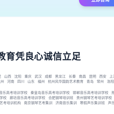
）
教育凭良心诚信立足
肥
山西
沈阳
重庆
武汉
成都
黑龙江
长春
南昌
昆明
西安
上
杭州
河南
四川
山东
福州
杭州风华国韵艺术教育
青岛
常州
洛阳
音乐高考培训学校
秦皇岛音乐高考培训学校
邯郸音乐高考培训学校
学校
廊坊音乐高考培训学校
合肥钢琴培训班
贵州钢琴艺考培训学校
艺考培训机构
南京钢琴艺考集训
济南音乐集训
寒假声乐集训班
声