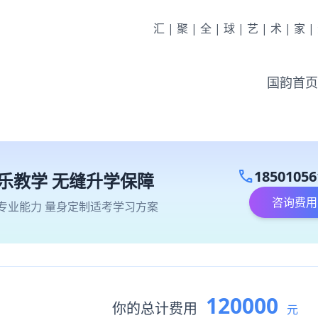
汇|聚|全|球|艺|术|家
国韵首页
call
18501056
乐教学 无缝升学保障
咨询费用
专业能力 量身定制适考学习方案
120000
你的总计费用
元