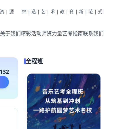
|资|源
缔|造|艺|术|教|育|新|范|式
关于我们
精彩活动
师资力量
艺考指南
联系我们
全程班
132