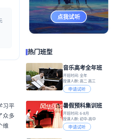
点我试听
元
热门班型
音乐高考全年班
开班时间: 全年
授课人群: 高二 高三
申请试听
暑假预科集训班
学习平
开班时间: 6-8月
了众多
授课人群: 初中-高中
个维
申请试听