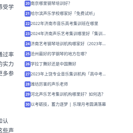
南京哪里钢琴培训好？
20
感受学
哈尔滨声乐学校哪家好「免费试听」
21
2022年济南市音乐高考集训班在哪里
22
2024年济南声乐艺考集训哪里好「集训营
23
招生中」
济南艺考钢琴培训机构哪家好（2023年有
24
哪些）
通过率
沧州最好的学钢琴的地方在哪？
25
的实力
学拉丁舞好还是中国舞好
26
更多参
2023年上饶专业音乐集训机构「高中考前
27
集训营招生中」
潍坊厉害的声乐老师
28
河北声乐艺考集训机构哪里好？如何选？
29
以考砺技，蓄力逐梦 | 乐理月考圆满落幕
30
和认
这些声