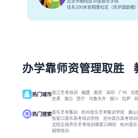
北京市朝阳区中国音乐学院
往东200米安翔里社区（风华国韵楼
办学靠师资管理取胜
浙江艺考培训
福建
南京
深圳
广州
合
热门城市
甘肃
海口
西宁
乌鲁木齐
银川
拉萨
音乐艺考集训
杭州音乐艺考集训学校
唐山
热门搜索
张家口音乐高考培训学校
沧州音乐高考培训
沈阳正规声乐艺考培训哪家口碑好
杭州音乐
钢琴培训