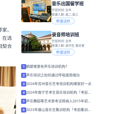
音乐出国留学班
开班时间: 全年
授课人群: 高二 高三
申请试听
琴家、
录音师培训班
。在选
开班时间: 全年
相契合
授课人群: 高中生 爱好者
申请试听
鹤壁哪里有声乐培训机构？
1
声乐培训之如何通过呼吸提高唱功
2
2024年苏州音乐艺考培训机构哪家好一点
3
2024年南宁艺考生音乐培训机构「考前集
4
训营招生中」
声乐舞蹈等艺术类考试将纳入2015年初中
5
升学考试成绩
2023年唐山音乐生集训机构「考前集训营
6