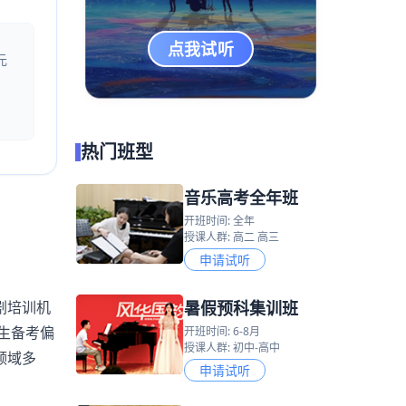
点我试听
元
热门班型
音乐高考全年班
开班时间: 全年
授课人群: 高二 高三
申请试听
暑假预科集训班
剧培训机
生备考偏
开班时间: 6-8月
授课人群: 初中-高中
领域多
申请试听