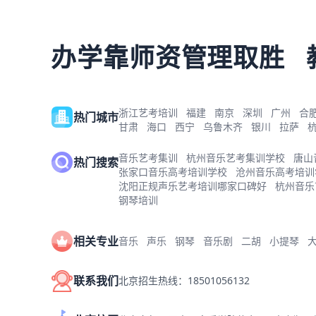
办学靠师资管理取胜
浙江艺考培训
福建
南京
深圳
广州
合
热门城市
甘肃
海口
西宁
乌鲁木齐
银川
拉萨
音乐艺考集训
杭州音乐艺考集训学校
唐山
热门搜索
张家口音乐高考培训学校
沧州音乐高考培训
沈阳正规声乐艺考培训哪家口碑好
杭州音乐
钢琴培训
相关专业
音乐
声乐
钢琴
音乐剧
二胡
小提琴
联系我们
北京招生热线：18501056132