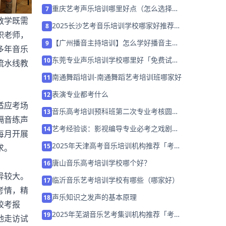
训营招生中」
重庆艺考声乐培训哪里好点（怎么选择机
7
构）
教学既需
2025长沙艺考音乐培训学校哪家好推荐
8
职老师，
「考前集训营招生中」
【广州播音主持培训】怎么学好播音主持
9
多年音乐
专业？
东莞专业声乐培训学校哪里好「免费试
10
流水线教
听」
南通舞蹈培训-南通舞蹈艺考培训班哪家好
11
表演专业都考什么
12
适应考场
音乐高考培训预科班第二次专业考核圆满
13
隔音练声
落幕
艺考经验谈：影视编导专业必考之戏剧故
14
每月开展
事
2025年天津高考音乐培训机构推荐「考前
15
求。
集训营招生」
唐山音乐高考培训学校哪个好？
16
异较大。
临沂音乐艺考培训学校有哪些（哪家好）
17
考情，精
声乐知识之发声的基本原理
18
校考报
2025年芜湖音乐艺考集训机构推荐「考前
19
地走访试
集训营招生中」