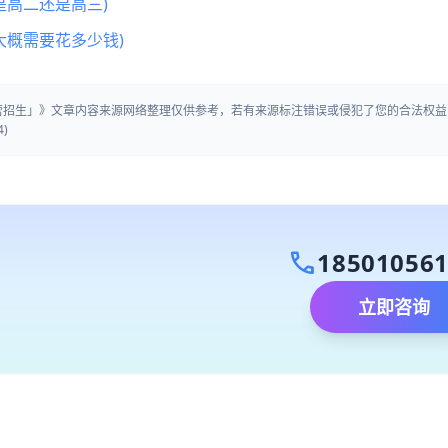
是高二还是高三)
大概需要花多少钱)
训营招生」》文章内容来源网络整理仅供参考，若有来源标注错误或侵犯了您的合法权益
)
call
18501056
立即咨询
）