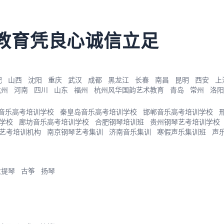
教育凭良心诚信立足
肥
山西
沈阳
重庆
武汉
成都
黑龙江
长春
南昌
昆明
西安
上
杭州
河南
四川
山东
福州
杭州风华国韵艺术教育
青岛
常州
洛阳
音乐高考培训学校
秦皇岛音乐高考培训学校
邯郸音乐高考培训学校
学校
廊坊音乐高考培训学校
合肥钢琴培训班
贵州钢琴艺考培训学校
艺考培训机构
南京钢琴艺考集训
济南音乐集训
寒假声乐集训班
声
大提琴
古筝
扬琴