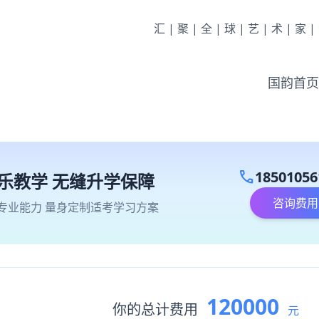
汇|聚|全|球|艺|术|家
国韵首页
call
18501056
乐教学 无缝升学保障
咨询费用
专业能力 量身定制适考学习方案
120000
你的总计费用
元