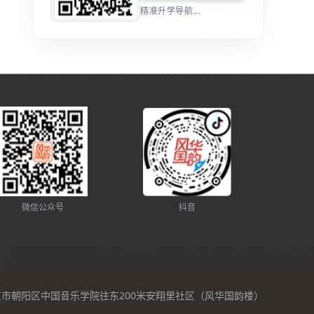
精准升学导航...
微信公众号
抖音
北京市朝阳区中国音乐学院往东200米安翔里社区（风华国韵楼）