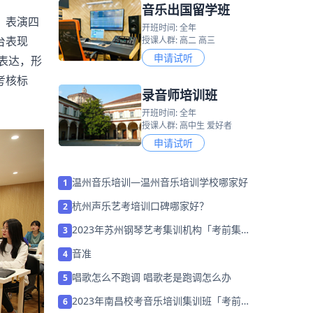
音乐出国留学班
、表演四
开班时间: 全年
台表现
授课人群: 高二 高三
申请试听
表达，形
考核标
录音师培训班
开班时间: 全年
授课人群: 高中生 爱好者
申请试听
温州音乐培训—温州音乐培训学校哪家好
1
杭州声乐艺考培训口碑哪家好？
2
2023年苏州钢琴艺考集训机构「考前集训
3
营招生中」
音准
4
唱歌怎么不跑调 唱歌老是跑调怎么办
5
2023年南昌校考音乐培训集训班「考前集
6