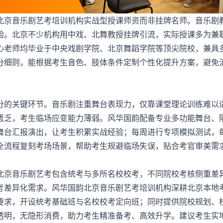
京音乐剧艺考培训机构实战型授课师资而非挂牌名师。音乐剧
验。北京不少机构用中戏、北舞教授挂牌引流，实际授课多为兼
心老师均毕业于中央戏剧学院、北京舞蹈学院等顶尖院校，兼具
分细则，能根据考生音色、肢体条件定制个性化提升方案，避免
的关键环节。音乐剧注重舞台表现力，仅靠课堂理论训练难以
匮乏，考生临场应变能力薄弱。风华国韵配备专业多功能舞台、
舞台汇报演出，让考生积累实战经验；每周进行专项模拟测试，
全流程复刻考场场景，帮助考生规避临场失误，贴合考官审美需
京音乐剧艺考包含统考与多所名校校考，不同院校考核侧重差
考差异化需求。风华国韵北京
音乐剧艺考培训机构
深耕北京本地
要求，开设统考基础班与名校校考定向班；同时提供院校规划、
透明，无隐形消费，助力考生精准备考、高效升学。建议考生实