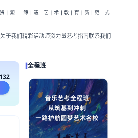
|资|源
缔|造|艺|术|教|育|新|范|式
关于我们
精彩活动
师资力量
艺考指南
联系我们
全程班
132