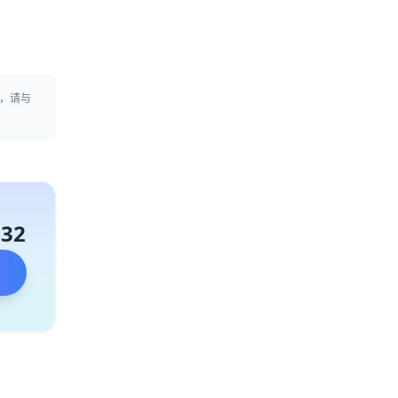
，请与
132