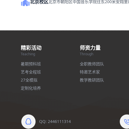
北京校区
北京市朝阳区中国音乐学院往东200米安翔
精彩活动
师资力量
Teaching
Through
暑期预科班
全职教师团队
艺考全程班
特邀艺术家
27全模拟
教学教研团队
定制化培养
QQ: 2446111314