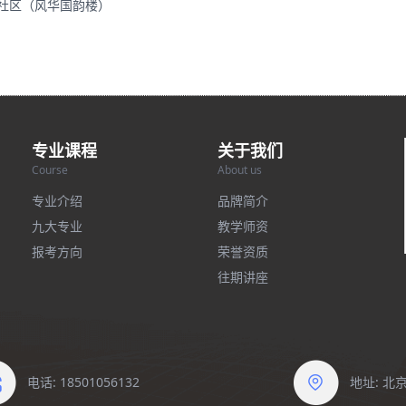
里社区（风华国韵楼）
专业课程
关于我们
Course
About us
专业介绍
品牌简介
九大专业
教学师资
报考方向
荣誉资质
往期讲座
电话: 18501056132
地址: 