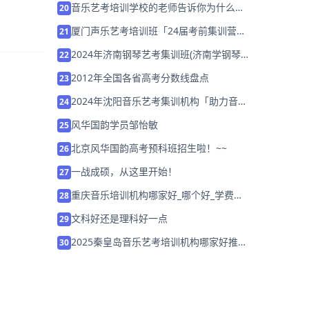
音乐艺考培训学校的老师告诉你为什么有
20
时候唱歌用不上练声的方法？
厦门声乐艺考培训班「24届考前集训营招
21
生中」
2024年济南钢琴艺考集训班(济南学钢琴
22
比较好的机构)
2012年全国各省高考分数线盘点
23
2024年沈阳音乐艺考集训机构「助力音乐
24
艺考升学」
风华国韵学员邹怡敏
25
北京风华国韵高考预科班招生啦！~~
26
一战成硕，从这里开始！
27
重庆音乐培训机构哪家好_哪个好_学费多
28
少
文科好还是理科好一点
29
2025秦皇岛音乐艺考培训机构哪家好推荐
30
「考前集训营招生中」