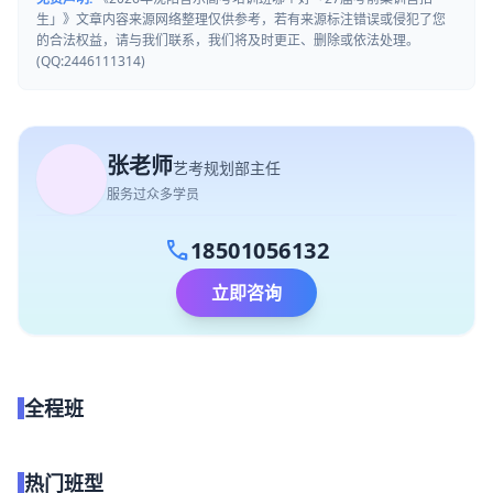
生」》文章内容来源网络整理仅供参考，若有来源标注错误或侵犯了您
的合法权益，请与我们联系，我们将及时更正、删除或依法处理。
(QQ:2446111314)
张老师
艺考规划部主任
服务过众多学员
call
18501056132
立即咨询
全程班
点我试听
热门班型