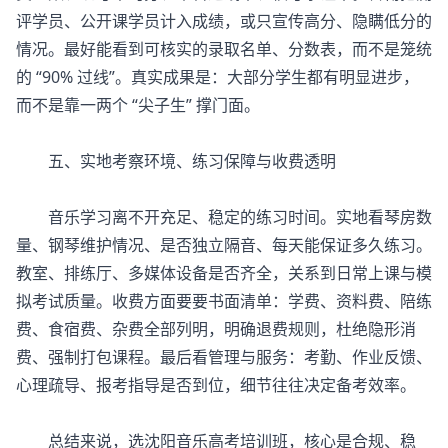
评学员、公开课学员计入成绩，或只宣传高分、隐瞒低分的
情况。最好能看到可核实的录取名单、分数表，而不是笼统
的 “90% 过线”。真实成果是：大部分学生都有明显进步，
而不是靠一两个 “尖子生” 撑门面。
五、实地考察环境、练习保障与收费透明
音乐学习离不开充足、稳定的练习时间。实地看琴房数
量、钢琴维护情况、是否独立隔音、每天能保证多久练习。
教室、排练厅、多媒体设备是否齐全，关系到日常上课与模
拟考试质量。收费方面要要书面清单：学费、资料费、陪练
费、食宿费、杂费全部列明，明确退费规则，杜绝隐形消
费、强制打包课程。最后看管理与服务：考勤、作业反馈、
心理疏导、报考指导是否到位，细节往往决定备考效率。
总结来说，选
沈阳音乐高考培训班
，核心是合规、稳