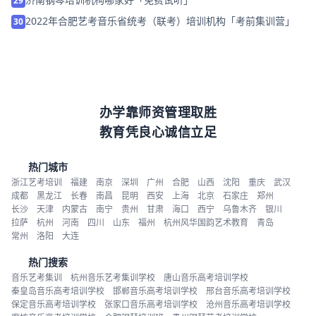
29
2022年合肥艺考音乐省统考（联考）培训机构「考前集训营」
30
办学靠师资管理取胜
教育凭良心诚信立足
热门城市
浙江艺考培训
福建
南京
深圳
广州
合肥
山西
沈阳
重庆
武汉
成都
黑龙江
长春
南昌
昆明
西安
上海
北京
石家庄
郑州
长沙
天津
内蒙古
南宁
贵州
甘肃
海口
西宁
乌鲁木齐
银川
拉萨
杭州
河南
四川
山东
福州
杭州风华国韵艺术教育
青岛
常州
洛阳
大连
热门搜索
音乐艺考集训
杭州音乐艺考集训学校
唐山音乐高考培训学校
秦皇岛音乐高考培训学校
邯郸音乐高考培训学校
邢台音乐高考培训学校
保定音乐高考培训学校
张家口音乐高考培训学校
沧州音乐高考培训学校