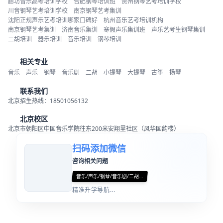
廊坊音乐高考培训学校
合肥钢琴培训班
贵州钢琴艺考培训学校
川音钢琴艺考培训学校
南京钢琴艺考集训
沈阳正规声乐艺考培训哪家口碑好
杭州音乐艺考培训机构
南京钢琴艺考集训
济南音乐集训
寒假声乐集训班
声乐艺考生钢琴集训
二胡培训
器乐培训
音乐培训
钢琴培训
相关专业
音乐
声乐
钢琴
音乐剧
二胡
小提琴
大提琴
古筝
扬琴
联系我们
北京招生热线：18501056132
北京校区
北京市朝阳区中国音乐学院往东200米安翔里社区（风华国韵楼）
扫码添加微信
咨询相关问题
音乐/声乐/钢琴/音乐剧/二胡...
精准升学导航...