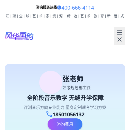
400-666-4114
咨询服务热线
汇|聚|全|球|艺|术|家|资|源
缔|造|艺|术|教|育|新|范|式
张老师
艺考规划部主任
全阶段音乐教学 无缝升学保障
评测音乐方向专业能力 量身定制适考学习方案
call
18501056132
咨询费用