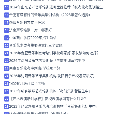
2024年山东艺考音乐培训班哪里好推荐「联考校考集训招生」
15
合肥有没有好的音乐类集训机构（2023年怎么选择）
16
感知音乐的方式与理念
17
济南声乐培训一对一哪家好
18
中国戏曲学院2009年招生简章
19
音乐艺术类考生要注意的三个误区
20
2026年合肥音乐剧艺考培训学校哪家好 家长该如何选择？
21
2024年沈阳音乐艺考集训营「考前集训营招生中」
22
南京音乐校考冲刺班/学校哪个好
23
2026年沈阳音乐艺考集训机构(沈阳音乐艺校哪家最好)
24
钢琴有几级可以当老师
25
2023年新乡钢琴艺考培训机构「考前集训营招生中」
26
【艺术表演培训学校】影视表演学习有什么好处？
27
2023年这家惠州音乐艺考培训机构「考前集训营招生中」
28
济南钢琴培训机构哪家好「免费试听」