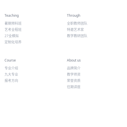
精彩活动
师资力量
Teaching
Through
暑期预科班
全职教师团队
艺考全程班
特邀艺术家
27全模拟
教学教研团队
定制化培养
专业课程
关于我们
Course
About us
专业介绍
品牌简介
九大专业
教学师资
报考方向
荣誉资质
往期讲座