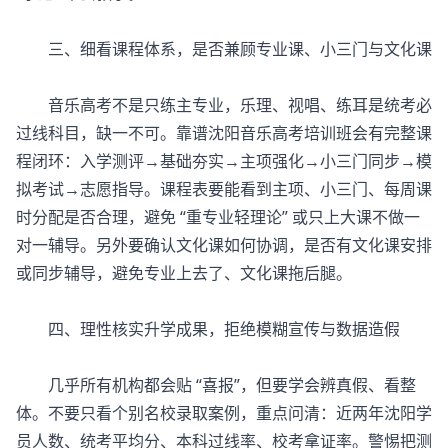
三、细看课程体系，是否兼顾专业课、小三门与文化课
音乐高考不是只练主专业，乐理、视唱、练耳是统考必
过线科目，缺一不可。靠谱沈阳音乐高考培训班会有完整课
程闭环：入学测评→基础夯实→主项强化→小三门同步→模
拟考试→志愿指导。课程表要能看到主项、小三门、每周课
时分配是否合理，避免 “重专业轻理论” 或只上大课不做一
对一辅导。另外要确认文化课如何协调，是否有文化课安排
或同步辅导，避免专业上去了、文化课拖后腿。
四、理性核实升学成果，拒绝模糊宣传与数据造假
几乎所有机构都会贴 “喜报”，但要学会辨真假、看整
体。不要只看个别名校录取案例，重点问清：近两年沈阳学
员人数、统考平均分、本科过线率、校考拿证率。警惕把测