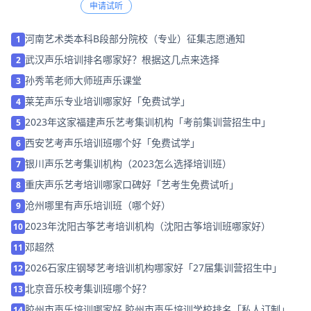
申请试听
河南艺术类本科B段部分院校（专业）征集志愿通知
1
武汉声乐培训排名哪家好？根据这几点来选择
2
孙秀苇老师大师班声乐课堂
3
莱芜声乐专业培训哪家好「免费试学」
4
2023年这家福建声乐艺考集训机构「考前集训营招生中」
5
西安艺考声乐培训班哪个好「免费试学」
6
银川声乐艺考集训机构（2023怎么选择培训班）
7
重庆声乐艺考培训哪家口碑好「艺考生免费试听」
8
沧州哪里有声乐培训班（哪个好）
9
2023年沈阳古筝艺考培训机构（沈阳古筝培训班哪家好）
10
邓超然
11
2026石家庄钢琴艺考培训机构哪家好「27届集训营招生中」
12
北京音乐校考集训班哪个好？
13
胶州市声乐培训哪家好 胶州市声乐培训学校排名「私人订制」
14