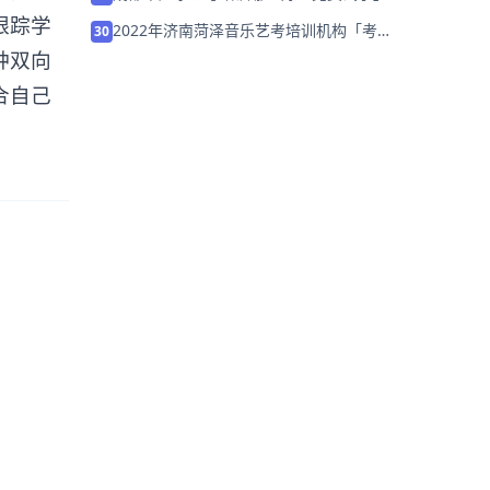
跟踪学
2022年济南菏泽音乐艺考培训机构「考前
30
集训营招生中」
种双向
合自己