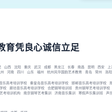
教育凭良心诚信立足
肥
山西
沈阳
重庆
武汉
成都
黑龙江
长春
南昌
昆明
西安
上
杭州
河南
四川
山东
福州
杭州风华国韵艺术教育
青岛
常州
洛阳
音乐高考培训学校
秦皇岛音乐高考培训学校
邯郸音乐高考培训学校
学校
廊坊音乐高考培训学校
合肥钢琴培训班
贵州钢琴艺考培训学校
艺考培训机构
南京钢琴艺考集训
济南音乐集训
寒假声乐集训班
声