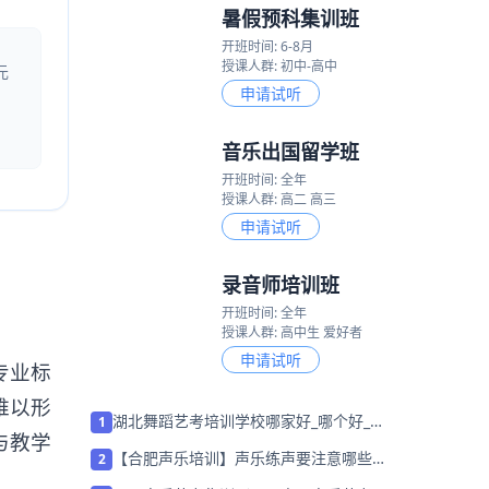
暑假预科集训班
开班时间: 6-8月
授课人群: 初中-高中
元
申请试听
音乐出国留学班
开班时间: 全年
授课人群: 高二 高三
申请试听
录音师培训班
开班时间: 全年
授课人群: 高中生 爱好者
申请试听
专业标
难以形
湖北舞蹈艺考培训学校哪家好_哪个好_学
1
与教学
费多少
【合肥声乐培训】声乐练声要注意哪些问
2
题？