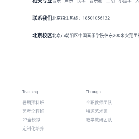
相关专业
音乐
声乐
钢琴
音乐剧
二胡
小提琴
联系我们
北京招生热线：18501056132
北京校区
北京市朝阳区中国音乐学院往东200米安翔
精彩活动
师资力量
Teaching
Through
暑期预科班
全职教师团队
艺考全程班
特邀艺术家
27全模拟
教学教研团队
定制化培养