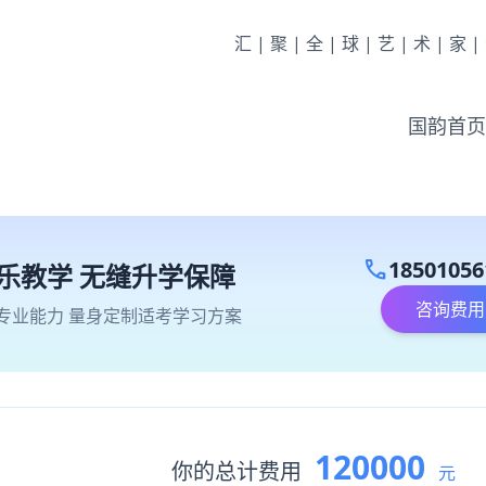
汇|聚|全|球|艺|术|家
国韵首页
call
18501056
乐教学 无缝升学保障
咨询费用
专业能力 量身定制适考学习方案
120000
你的总计费用
元