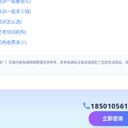
集训一般要多久)
集训一般多少钱)
训怎么选)
艺考培训机构)
机构收费多少)
选择？》文章内容来源网络整理仅供参考，若有来源标注错误或侵犯了您的合法权益，
call
18501056
立即咨询
）