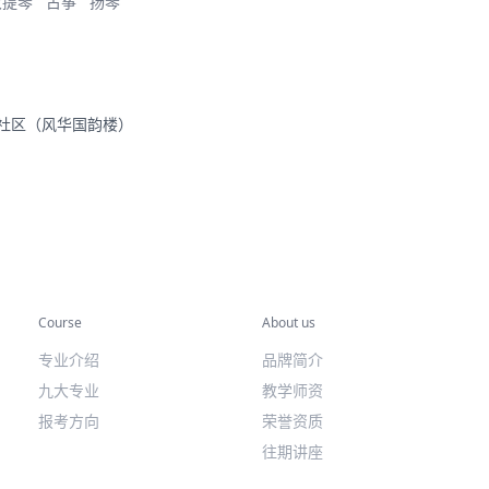
大提琴
古筝
扬琴
里社区（风华国韵楼）
专业课程
关于我们
Course
About us
专业介绍
品牌简介
九大专业
教学师资
报考方向
荣誉资质
往期讲座