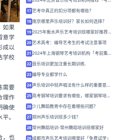
16
集训营招生中」
艺考中真正的扣分项都有哪些？
17
南京哪里声乐培训好？家长如何选择？
18
，如果
2025年衡水声乐艺考培训班哪家好推荐
19
留意学
「考前集训营招生中」
艺术高考：编导艺考生的考试注意事项
20
形成以
2024年上海钢琴艺考培训机构「考前集训
21
估学校
营招生中」
音乐培训更加注重长期训练.
22
编导专业都学什么
23
声乐培训中轻声唱法有什么样的重要意
24
练需要
义？
高考钢琴培训要求有哪些，哪家钢琴培训
25
合理作
比较好
少儿舞蹈教育中存在着哪些问题？
明确使
26
水平。
郑州声乐培训班多少钱？
27
常州舞蹈培训-常州舞蹈培训班哪家好
28
合，也
成都市声乐艺考培训哪里好「免费试学」
29