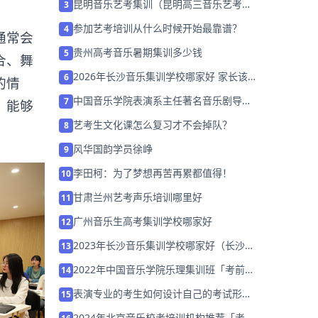
昆明音乐艺考集训（昆明高三音乐艺考集
3
训班哪个好）
参加艺考培训从什么时候开始最靠谱？
4
通常会
贵州高考音乐暑期集训多少钱
5
合、舞
2026年长沙音乐集训学校哪家好 家长该
6
的情
如何选择？
中国音乐学院表演系主任著名音乐剧导演
7
。能够
陈蔚在风华国韵拍摄宣传片
艺考生文化课怎么复习才不会掉队？
8
风华国韵学员徐峥
9
李田柯：为了梦想再苦再累都值得！
10
甘肃兰州艺考声乐培训哪里好
11
广州音乐生高考集训学校哪家好
12
2023年长沙音乐集训学校哪家好（长沙哪
13
个音乐培训比较好）
2022年中国音乐学院乐理集训班「考前集
14
训营招生中」
表演专业的考生如何设计自己的考试形
15
象？
2024年北京音乐校考培训机构推荐「考前