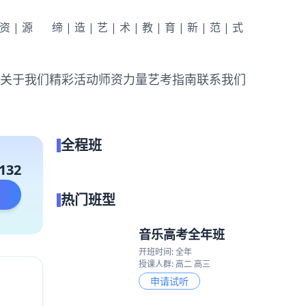
|资|源
缔|造|艺|术|教|育|新|范|式
关于我们
精彩活动
师资力量
艺考指南
联系我们
全程班
点我试听
132
热门班型
音乐高考全年班
开班时间: 全年
授课人群: 高二 高三
申请试听