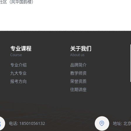
里社区（风华国韵楼）
专业课程
关于我们
Course
About us
专业介绍
品牌简介
九大专业
教学师资
报考方向
荣誉资质
往期讲座
电话: 18501056132
地址: 