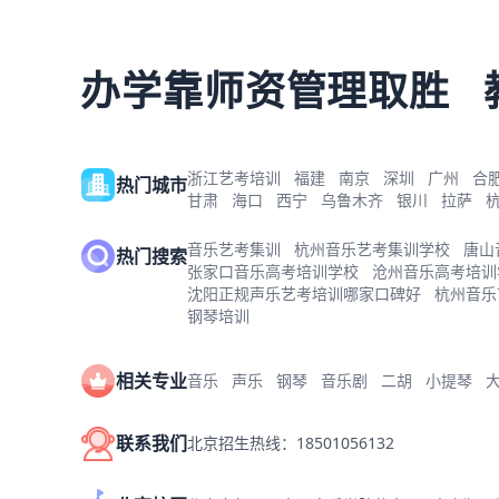
办学靠师资管理取胜
浙江艺考培训
福建
南京
深圳
广州
合
热门城市
甘肃
海口
西宁
乌鲁木齐
银川
拉萨
音乐艺考集训
杭州音乐艺考集训学校
唐山
热门搜索
张家口音乐高考培训学校
沧州音乐高考培训
沈阳正规声乐艺考培训哪家口碑好
杭州音乐
钢琴培训
相关专业
音乐
声乐
钢琴
音乐剧
二胡
小提琴
联系我们
北京招生热线：18501056132