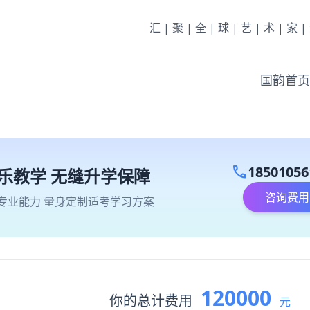
汇|聚|全|球|艺|术|家
国韵首页
call
18501056
乐教学 无缝升学保障
咨询费用
专业能力 量身定制适考学习方案
120000
你的总计费用
元