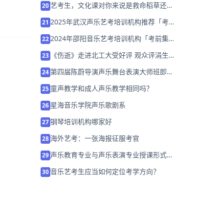
艺考生，文化课对你来说是救命稻草还是
20
阻碍大敌？
2025年武汉声乐艺考培训机构推荐「考前
21
集训营招生中」
2024年邵阳音乐艺考培训机构「考前集训
22
营招生中」
《伤逝》走进北工大受好评 观众评涓生：
23
被现实打败的理想主义者
第四届陈蔚导演声乐舞台表演大师班即将
24
开班！
童声教学和成人声乐教学相同吗？
25
星海音乐学院声乐歌剧系
26
钢琴培训机构哪家好
27
海外艺考：一张海报征服考官
28
声乐教育专业与声乐表演专业授课形式之
29
间有什么不同？
音乐艺考生应当如何定位考学方向？
30