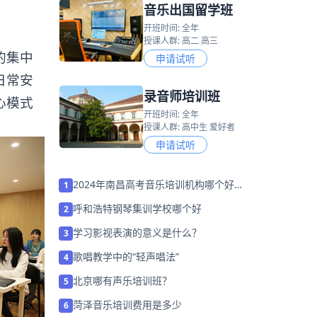
音乐出国留学班
开班时间: 全年
授课人群: 高二 高三
的集中
申请试听
日常安
录音师培训班
心模式
开班时间: 全年
授课人群: 高中生 爱好者
申请试听
2024年南昌高考音乐培训机构哪个好
1
「26届集训招生中」
呼和浩特钢琴集训学校哪个好
2
学习影视表演的意义是什么？
3
歌唱教学中的“轻声唱法”
4
北京哪有声乐培训班？
5
菏泽音乐培训费用是多少
6