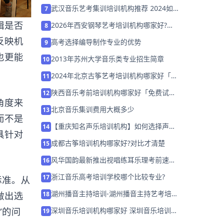
武汉音乐艺考集训培训机构推荐 2024如
7
何选择？
辑是否
2026年西安钢琴艺考培训机构哪家好?家
8
长该如何选择？
反映机
高考选择编导制作专业的优势
9
也更能
2013年苏州大学音乐类专业招生简章
10
2024年北京古筝艺考培训机构哪家好「考
11
前集训营招生中」
陕西音乐考前培训机构哪家好「免费试
12
角度来
学」
北京音乐集训费用大概多少
13
而不是
【重庆知名声乐培训机构】如何选择声乐
14
具针对
培训机构？
成都古筝培训机构哪家好?对比才清楚
15
风华国韵最新推出视唱练耳乐理考前速成
16
班！
浙江音乐高考培训学校哪个比较专业?
17
标准。从
湖州播音主持培训-湖州播音主持艺考培训
做出选
18
班哪家好
”的问
深圳音乐培训机构哪家好 深圳音乐培训机
19
构排名「名师指导」