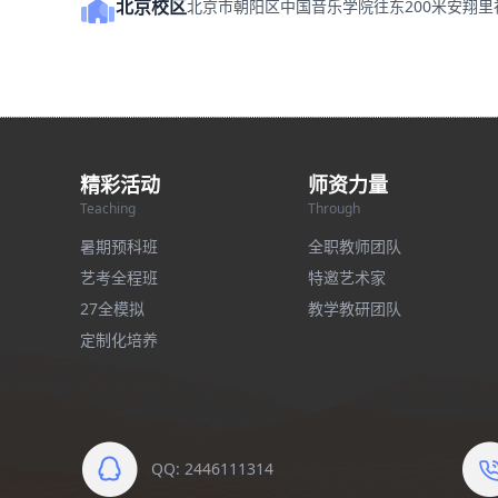
北京校区
北京市朝阳区中国音乐学院往东200米安翔
精彩活动
师资力量
Teaching
Through
暑期预科班
全职教师团队
艺考全程班
特邀艺术家
27全模拟
教学教研团队
定制化培养
QQ: 2446111314