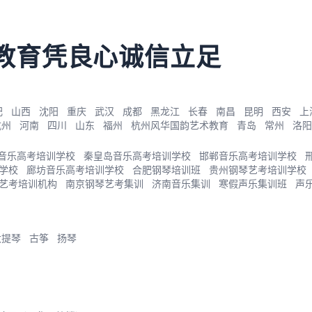
教育凭良心诚信立足
肥
山西
沈阳
重庆
武汉
成都
黑龙江
长春
南昌
昆明
西安
上
杭州
河南
四川
山东
福州
杭州风华国韵艺术教育
青岛
常州
洛阳
音乐高考培训学校
秦皇岛音乐高考培训学校
邯郸音乐高考培训学校
学校
廊坊音乐高考培训学校
合肥钢琴培训班
贵州钢琴艺考培训学校
艺考培训机构
南京钢琴艺考集训
济南音乐集训
寒假声乐集训班
声
大提琴
古筝
扬琴