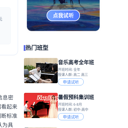
点我试听
元
热门班型
音乐高考全年班
开班时间: 全年
授课人群: 高二 高三
申请试听
暑假预科集训班
信息密
开班时间: 6-8月
绍看起来
授课人群: 初中-高中
判断标准
申请试听
认为具