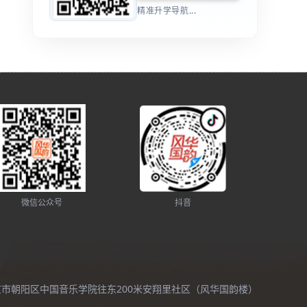
精准升学导航...
微信公众号
抖音
北京市朝阳区中国音乐学院往东200米安翔里社区（风华国韵楼）