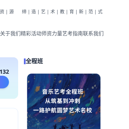
|资|源
缔|造|艺|术|教|育|新|范|式
关于我们
精彩活动
师资力量
艺考指南
联系我们
全程班
132