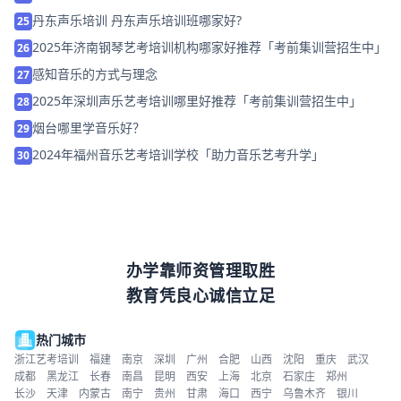
丹东声乐培训 丹东声乐培训班哪家好?
25
2025年济南钢琴艺考培训机构哪家好推荐「考前集训营招生中」
26
感知音乐的方式与理念
27
2025年深圳声乐艺考培训哪里好推荐「考前集训营招生中」
28
烟台哪里学音乐好？
29
2024年福州音乐艺考培训学校「助力音乐艺考升学」
30
办学靠师资管理取胜
教育凭良心诚信立足
热门城市
浙江艺考培训
福建
南京
深圳
广州
合肥
山西
沈阳
重庆
武汉
成都
黑龙江
长春
南昌
昆明
西安
上海
北京
石家庄
郑州
长沙
天津
内蒙古
南宁
贵州
甘肃
海口
西宁
乌鲁木齐
银川