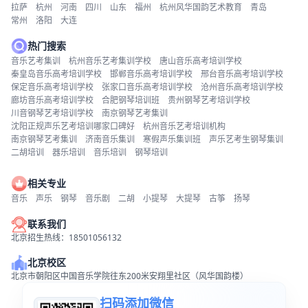
拉萨
杭州
河南
四川
山东
福州
杭州风华国韵艺术教育
青岛
常州
洛阳
大连
热门搜索
音乐艺考集训
杭州音乐艺考集训学校
唐山音乐高考培训学校
秦皇岛音乐高考培训学校
邯郸音乐高考培训学校
邢台音乐高考培训学校
保定音乐高考培训学校
张家口音乐高考培训学校
沧州音乐高考培训学校
廊坊音乐高考培训学校
合肥钢琴培训班
贵州钢琴艺考培训学校
川音钢琴艺考培训学校
南京钢琴艺考集训
沈阳正规声乐艺考培训哪家口碑好
杭州音乐艺考培训机构
南京钢琴艺考集训
济南音乐集训
寒假声乐集训班
声乐艺考生钢琴集训
二胡培训
器乐培训
音乐培训
钢琴培训
相关专业
音乐
声乐
钢琴
音乐剧
二胡
小提琴
大提琴
古筝
扬琴
联系我们
北京招生热线：18501056132
北京校区
北京市朝阳区中国音乐学院往东200米安翔里社区（风华国韵楼）
扫码添加微信