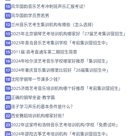
风华国韵音乐艺考冲刺班声乐汇报考试！
10
风华国韵学员贾若男
11
兰州音乐艺考生集训机构有哪些（怎么选择）
12
2025年北京钢琴艺考培训机构哪家好「27届艺考集训营招生」
13
2023年青岛音乐艺考集训学校「考前集训营招生中」
14
2011届·高考直通车第二期招生简章
15
2024年哈尔滨艺考音乐学校哪家好推荐「集训招生」
16
2024年重庆音乐集训哪里比较好「26届集训招生中」
17
沈阳学钢琴一节课多少钱？
18
2025济南艺考音乐培训机构哪个好推荐「考前集训营招生」
19
正确的钢琴坐姿-教学篇
20
孩子学习声乐的基本条件是什么？
21
西安舞蹈培训机构哪家好些？
22
2022年这家呼和浩特音乐艺考培训机构/学校「免费试听」
23
2024年邵阳古筝艺考培训机构「考前集训营招生中」
24