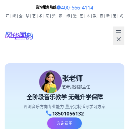
400-666-4114
咨询服务热线
汇|聚|全|球|艺|术|家|资|源
缔|造|艺|术|教|育|新|范|式
张老师
艺考规划部主任
全阶段音乐教学 无缝升学保障
评测音乐方向专业能力 量身定制适考学习方案
call
18501056132
咨询费用