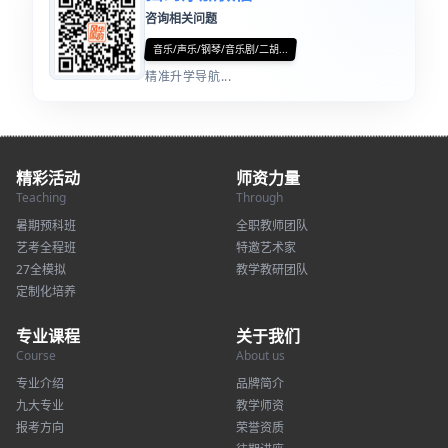
咨询相关问题
音乐/声乐/钢琴/音乐剧/二胡...
精准升学导航...
精彩活动
师资力量
Teaching
Through
暑期预科班
全职教师团队
艺考全程班
特邀艺术家
27全模拟
教学教研团队
定制化培养
专业课程
关于我们
Course
About us
专业介绍
品牌简介
九大专业
教学师资
报考方向
荣誉资质