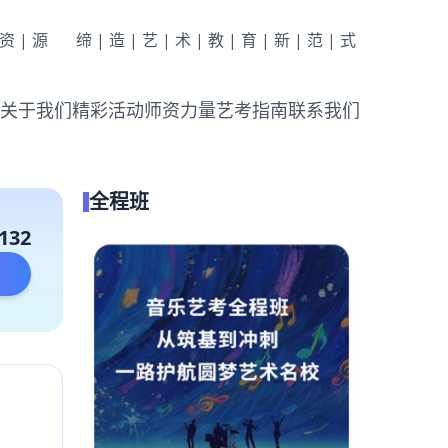
|资|源
缔|造|艺|术|教|育|新|范|式
关于我们
精彩活动
师资力量
艺考指南
联系我们
全程班
132