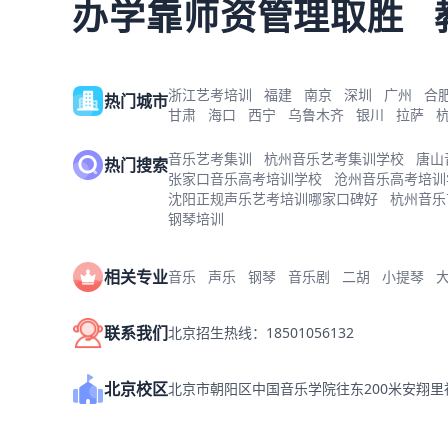
办学靠师资管理取胜
浙江艺考培训
福建
南京
深圳
广州
合
热门城市
甘肃
海口
西宁
乌鲁木齐
银川
拉萨
音乐艺考集训
杭州音乐艺考集训学校
唐山
热门搜索
张家口音乐高考培训学校
沧州音乐高考培训
沈阳正规声乐艺考培训哪家口碑好
杭州音乐
钢琴培训
相关专业
音乐
声乐
钢琴
音乐剧
二胡
小提琴
联系我们
北京招生热线：18501056132
北京校区
北京市朝阳区中国音乐学院往东200米安翔