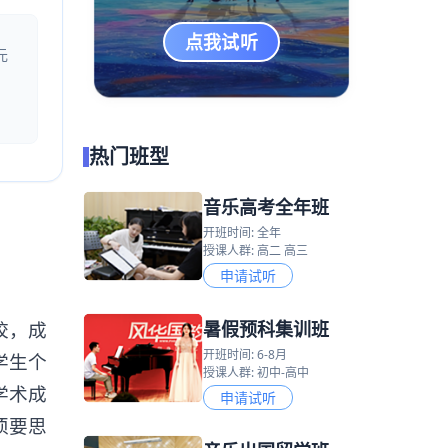
点我试听
元
热门班型
音乐高考全年班
开班时间: 全年
授课人群: 高二 高三
申请试听
暑假预科集训班
校，成
开班时间: 6-8月
学生个
授课人群: 初中-高中
学术成
申请试听
须要思