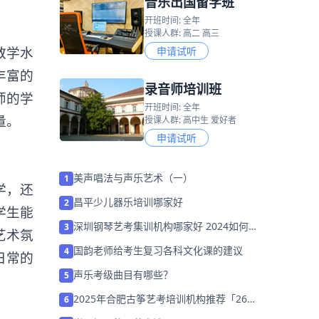
音乐出国留学班
开班时间: 全年
授课人群: 高二 高三
教学水
申请试听
丰富的
录音师培训班
师的学
开班时间: 全年
量。
授课人群: 高中生 爱好者
申请试听
美声唱法与声乐艺术（一）
1
学，还
昌平少儿器乐培训哪家好
2
学生能
深圳钢琴艺考集训机构哪家好 2024如何
3
艺术氛
选择
国韵老师给考生复习各科文化课的建议
4
日常的
声乐考级曲目有哪些？
5
2025年合肥古筝艺考培训机构推荐「26
6
届集训营招生中」