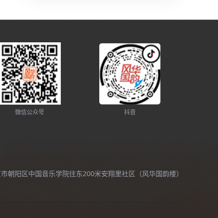
微信公众号
抖音
北京市朝阳区中国音乐学院往东200米安翔里社区（风华国韵楼）