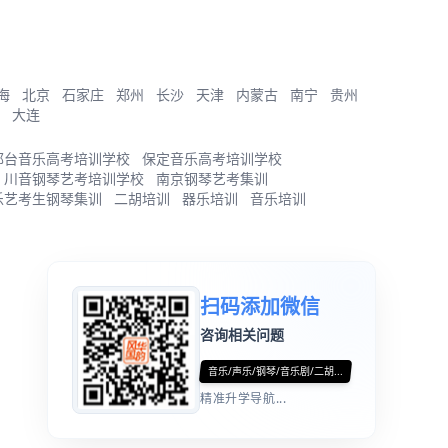
海
北京
石家庄
郑州
长沙
天津
内蒙古
南宁
贵州
大连
邢台音乐高考培训学校
保定音乐高考培训学校
川音钢琴艺考培训学校
南京钢琴艺考集训
乐艺考生钢琴集训
二胡培训
器乐培训
音乐培训
扫码添加微信
咨询相关问题
音乐/声乐/钢琴/音乐剧/二胡...
精准升学导航...