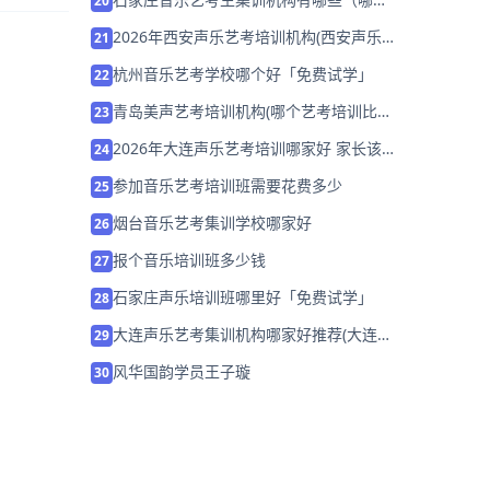
20
好）
2026年西安声乐艺考培训机构(西安声乐
21
培训班一般要学多久)
杭州音乐艺考学校哪个好「免费试学」
22
青岛美声艺考培训机构(哪个艺考培训比较
23
好啊)
2026年大连声乐艺考培训哪家好 家长该
24
如何选择？
参加音乐艺考培训班需要花费多少
25
烟台音乐艺考集训学校哪家好
26
报个音乐培训班多少钱
27
石家庄声乐培训班哪里好「免费试学」
28
大连声乐艺考集训机构哪家好推荐(大连哪
29
里学声乐比较好)
风华国韵学员王子璇
30