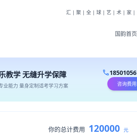
汇|聚|全|球|艺|术|家
国韵首页
call
18501056
乐教学 无缝升学保障
咨询费用
专业能力 量身定制适考学习方案
120000
你的总计费用
元