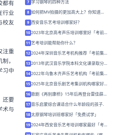
学习钢琴的四种方法
校都有
7
在行业
如何把MV拍摄的更加高大上？你知道
8
吗？
与校友
西安音乐艺考培训哪家好？
9
2023年北京高考声乐培训哪里好「考前集
10
训营招生中」
艺考培训能帮助你什么？
11
仅注重
2024年深圳音乐艺考机构推荐「考前集训
12
营招生中」
机制，
2013年武汉音乐学院本科文化课录取分数
13
学习中
线
2022年乌鲁木齐声乐艺考机构「考前集训
14
营招生中」
2025年北京音乐剧艺考集训机构哪家好推
15
荐「26届集训招生」
歌剧《再别康桥》15年后再登台雷佳薛皓
16
，还要
垠领衔
音乐启蒙综合课适合什么年龄段的孩子.
17
学术与
太原钢琴培训班哪家好「免费试学」
18
2024年西安音乐艺考培训哪家最好「考前
19
集训营招生中」
石家庄音乐艺考生集训机构有哪些（哪家