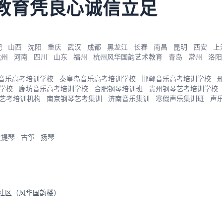
教育凭良心诚信立足
肥
山西
沈阳
重庆
武汉
成都
黑龙江
长春
南昌
昆明
西安
上
杭州
河南
四川
山东
福州
杭州风华国韵艺术教育
青岛
常州
洛阳
音乐高考培训学校
秦皇岛音乐高考培训学校
邯郸音乐高考培训学校
学校
廊坊音乐高考培训学校
合肥钢琴培训班
贵州钢琴艺考培训学校
艺考培训机构
南京钢琴艺考集训
济南音乐集训
寒假声乐集训班
声
大提琴
古筝
扬琴
里社区（风华国韵楼）