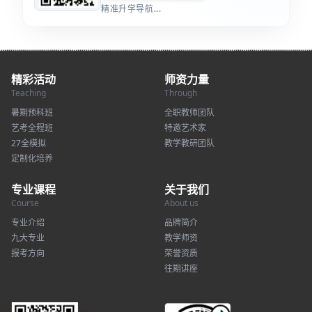
精准升学导航...
精彩活动
师资力量
Teaching
Through
暑期预科班
全职教师团队
艺考全程班
特邀艺术家
27全模拟
教学教研团队
定制化培养
专业课程
关于我们
Course
About us
专业介绍
品牌简介
九大专业
教学师资
报考方向
荣誉资质
往期讲座