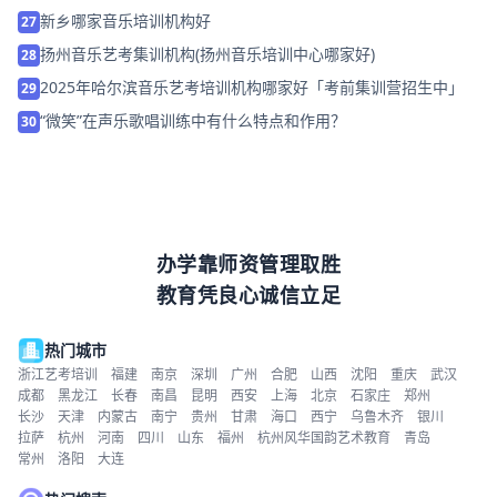
新乡哪家音乐培训机构好
27
扬州音乐艺考集训机构(扬州音乐培训中心哪家好)
28
2025年哈尔滨音乐艺考培训机构哪家好「考前集训营招生中」
29
“微笑”在声乐歌唱训练中有什么特点和作用？
30
办学靠师资管理取胜
教育凭良心诚信立足
热门城市
浙江艺考培训
福建
南京
深圳
广州
合肥
山西
沈阳
重庆
武汉
成都
黑龙江
长春
南昌
昆明
西安
上海
北京
石家庄
郑州
长沙
天津
内蒙古
南宁
贵州
甘肃
海口
西宁
乌鲁木齐
银川
拉萨
杭州
河南
四川
山东
福州
杭州风华国韵艺术教育
青岛
常州
洛阳
大连