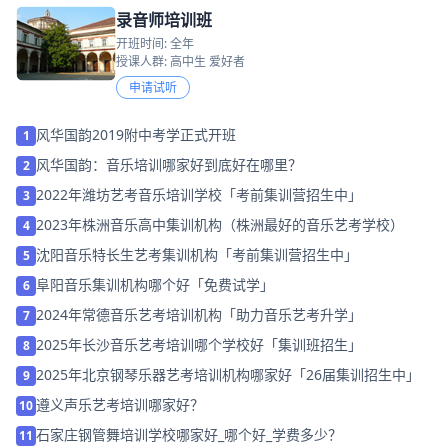
录音师培训班
开班时间: 全年
授课人群: 高中生 爱好者
申请试听
风华国韵2019附中考学正式开班
1
风华国韵：音乐培训哪家好到底好在哪里？
2
2022年潍坊艺考音乐培训学校「考前集训营招生中」
3
2023年株洲音乐高中集训机构（株洲最好的音乐艺考学校）
4
沈阳音乐特长生艺考集训机构「考前集训营招生中」
5
阜阳音乐集训机构哪个好「免费试学」
6
2024年常德音乐艺考培训机构「助力音乐艺考升学」
7
2025年长沙音乐艺考培训哪个学校好「集训班招生」
8
2025年北京钢琴乐器艺考培训机构哪家好「26届集训招生中」
9
遵义声乐艺考培训哪家好？
10
石家庄钢管舞培训学校哪家好_哪个好_学费多少？
11