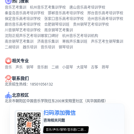
热门搜索
音乐艺考集训
杭州音乐艺考集训学校
唐山音乐高考培训学校
秦皇岛音乐高考培训学校
邯郸音乐高考培训学校
邢台音乐高考培训学校
保定音乐高考培训学校
张家口音乐高考培训学校
沧州音乐高考培训学校
廊坊音乐高考培训学校
合肥钢琴培训班
贵州钢琴艺考培训学校
川音钢琴艺考培训学校
南京钢琴艺考集训
沈阳正规声乐艺考培训哪家口碑好
杭州音乐艺考培训机构
南京钢琴艺考集训
济南音乐集训
寒假声乐集训班
声乐艺考生钢琴集训
二胡培训
器乐培训
音乐培训
钢琴培训
相关专业
音乐
声乐
钢琴
音乐剧
二胡
小提琴
大提琴
古筝
扬琴
联系我们
北京招生热线：18501056132
北京校区
北京市朝阳区中国音乐学院往东200米安翔里社区（风华国韵楼）
扫码添加微信
咨询相关问题
音乐/声乐/钢琴/音乐剧/二胡...