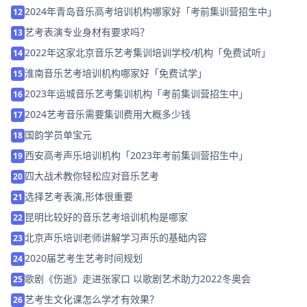
2024年青岛音乐高考培训机构哪家好「考前集训营招生中」
12
艺考表演专业身材有要求吗？
13
2022年这家北京音乐艺考集训培训学校/机构「免费试听」
14
淮南音乐艺考培训机构哪家好「免费试学」
15
2023年运城音乐艺考集训机构「考前集训营招生中」
16
2024艺考音乐需要集训费用大概多少钱
17
国韵学员单宝元
18
西安高考声乐培训机构「2023年考前集训营招生中」
19
四大战术教你轻松应对音乐艺考
20
选择艺考表演,形体很重要
21
昆明比较好的音乐艺考培训机构是哪家
22
北京声乐培训老师讲解学习声乐的基础内容
23
2020届艺考生艺考时间规划
24
歌剧《伤逝》走进张家口 以歌剧艺术助力2022冬奥会
25
艺考生文化课怎么学才有效果？
26