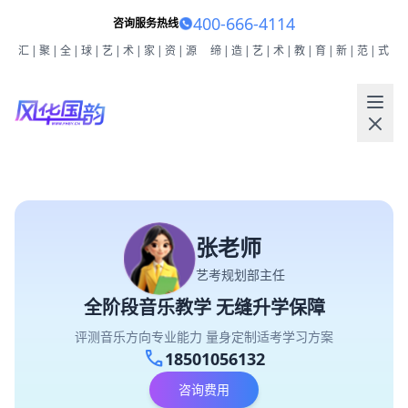
400-666-4114
咨询服务热线
汇|聚|全|球|艺|术|家|资|源
缔|造|艺|术|教|育|新|范|式
张老师
艺考规划部主任
全阶段音乐教学 无缝升学保障
评测音乐方向专业能力 量身定制适考学习方案
call
18501056132
咨询费用