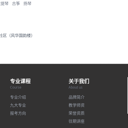
大提琴
古筝
扬琴
里社区（风华国韵楼）
专业课程
关于我们
Course
About us
专业介绍
品牌简介
九大专业
教学师资
报考方向
荣誉资质
往期讲座