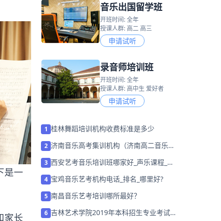
音乐出国留学班
开班时间: 全年
授课人群: 高二 高三
申请试听
录音师培训班
开班时间: 全年
授课人群: 高中生 爱好者
申请试听
桂林舞蹈培训机构收费标准是多少
1
济南音乐高考集训机构（济南高二音乐培
2
训学校哪里好）
西安艺考音乐培训班哪家好_声乐课程_价
3
下是一
格_报名
宝鸡音乐艺考机构电话_排名_哪里好?
4
南昌音乐艺考培训哪所最好？
5
吉林艺术学院2019年本科招生专业考试通
6
和家长