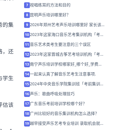
知
视唱练耳的方法和目的
7
昆明声乐培训哪里好？
8
秀的集
2026年郑州艺考声乐培训哪里好 家长该
9
如何选择？
2023年这家海口音乐艺考集训机构「考前
10
集训营招生中」
音乐艺术类考生要注意的三个误区
11
格，还
2023年这家晋城古筝艺考培训机构「考前
12
集训营招生中」
南宁声乐培训学校哪家好_哪个好_学费多
13
少
一起来认真了解音乐艺考生注意事项.
14
与学生
2024年中央音乐学院集训班「考前集训营
15
招生中」
声乐：歌曲呼吸处理技巧
16
广东音乐考前培训学校哪个好？
评估该
17
广州比较好的音乐集训机构怎么选择？
18
越早接受声乐艺考专业培训 录取机会就越
19
大！