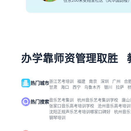
往东200米安翔里社区（风华国韵楼
办学靠师资管理取胜
浙江艺考培训
福建
南京
深圳
广州
合
热门城市
甘肃
海口
西宁
乌鲁木齐
银川
拉萨
音乐艺考集训
杭州音乐艺考集训学校
唐山
热门搜索
张家口音乐高考培训学校
沧州音乐高考培训
沈阳正规声乐艺考培训哪家口碑好
杭州音乐
钢琴培训