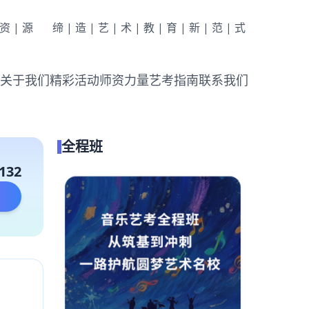
|资|源
缔|造|艺|术|教|育|新|范|式
关于我们
精彩活动
师资力量
艺考指南
联系我们
全程班
132