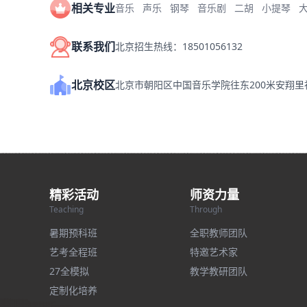
相关专业
音乐
声乐
钢琴
音乐剧
二胡
小提琴
联系我们
北京招生热线：18501056132
北京校区
北京市朝阳区中国音乐学院往东200米安翔
精彩活动
师资力量
Teaching
Through
暑期预科班
全职教师团队
艺考全程班
特邀艺术家
27全模拟
教学教研团队
定制化培养