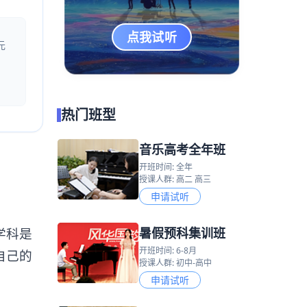
点我试听
元
热门班型
音乐高考全年班
开班时间: 全年
授课人群: 高二 高三
申请试听
暑假预科集训班
学科是
开班时间: 6-8月
自己的
授课人群: 初中-高中
申请试听