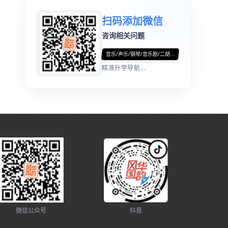
扫码添加微信
咨询相关问题
音乐/声乐/钢琴/音乐剧/二胡...
精准升学导航...
微信公众号
抖音