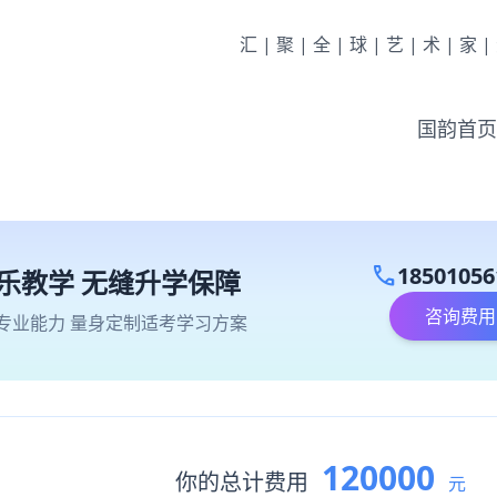
汇|聚|全|球|艺|术|家
国韵首页
call
18501056
乐教学 无缝升学保障
咨询费用
专业能力 量身定制适考学习方案
120000
你的总计费用
元