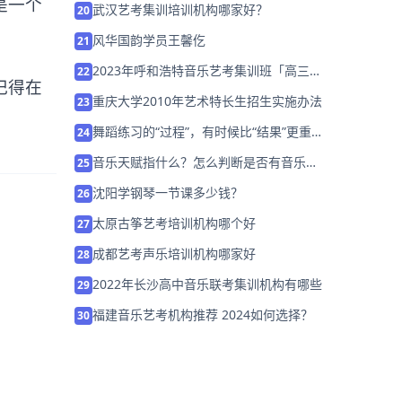
是一个
武汉艺考集训培训机构哪家好？
20
风华国韵学员王馨仡
21
2023年呼和浩特音乐艺考集训班「高三考
22
记得在
前集训营招生中」
重庆大学2010年艺术特长生招生实施办法
23
舞蹈练习的“过程”，有时候比“结果”更重
24
要！
音乐天赋指什么？怎么判断是否有音乐天
25
赋？
沈阳学钢琴一节课多少钱？
26
太原古筝艺考培训机构哪个好
27
成都艺考声乐培训机构哪家好
28
2022年长沙高中音乐联考集训机构有哪些
29
福建音乐艺考机构推荐 2024如何选择？
30