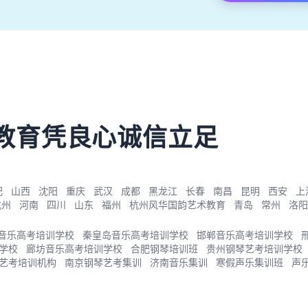
）
教育凭良心诚信立足
肥
山西
沈阳
重庆
武汉
成都
黑龙江
长春
南昌
昆明
西安
上
杭州
河南
四川
山东
福州
杭州风华国韵艺术教育
青岛
常州
洛阳
音乐高考培训学校
秦皇岛音乐高考培训学校
邯郸音乐高考培训学校
学校
廊坊音乐高考培训学校
合肥钢琴培训班
贵州钢琴艺考培训学校
艺考培训机构
南京钢琴艺考集训
济南音乐集训
寒假声乐集训班
声