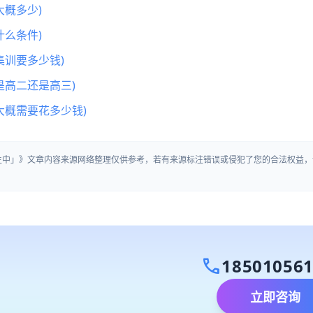
概多少)
么条件)
集训要多少钱)
是高二还是高三)
大概需要花多少钱)
招生中」》文章内容来源网络整理仅供参考，若有来源标注错误或侵犯了您的合法权益，
call
18501056
立即咨询