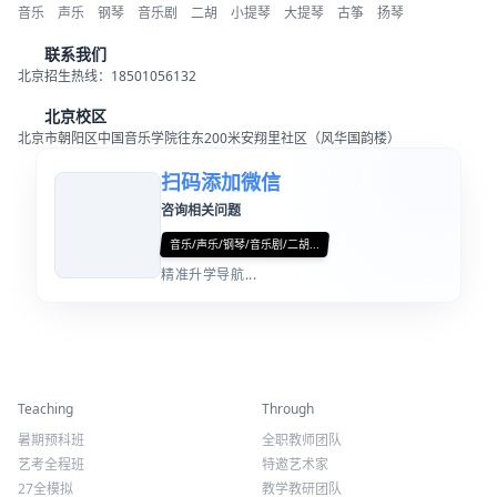
音乐
声乐
钢琴
音乐剧
二胡
小提琴
大提琴
古筝
扬琴
联系我们
北京招生热线：18501056132
北京校区
北京市朝阳区中国音乐学院往东200米安翔里社区（风华国韵楼）
扫码添加微信
咨询相关问题
音乐/声乐/钢琴/音乐剧/二胡...
精准升学导航...
精彩活动
师资力量
Teaching
Through
暑期预科班
全职教师团队
艺考全程班
特邀艺术家
27全模拟
教学教研团队