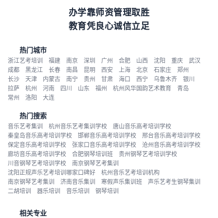
办学靠师资管理取胜
教育凭良心诚信立足
热门城市
浙江艺考培训
福建
南京
深圳
广州
合肥
山西
沈阳
重庆
武汉
成都
黑龙江
长春
南昌
昆明
西安
上海
北京
石家庄
郑州
长沙
天津
内蒙古
南宁
贵州
甘肃
海口
西宁
乌鲁木齐
银川
拉萨
杭州
河南
四川
山东
福州
杭州风华国韵艺术教育
青岛
常州
洛阳
大连
热门搜索
音乐艺考集训
杭州音乐艺考集训学校
唐山音乐高考培训学校
秦皇岛音乐高考培训学校
邯郸音乐高考培训学校
邢台音乐高考培训学校
保定音乐高考培训学校
张家口音乐高考培训学校
沧州音乐高考培训学校
廊坊音乐高考培训学校
合肥钢琴培训班
贵州钢琴艺考培训学校
川音钢琴艺考培训学校
南京钢琴艺考集训
沈阳正规声乐艺考培训哪家口碑好
杭州音乐艺考培训机构
南京钢琴艺考集训
济南音乐集训
寒假声乐集训班
声乐艺考生钢琴集训
二胡培训
器乐培训
音乐培训
钢琴培训
相关专业