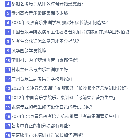
参加艺考培训从什么时候开始最靠谱？
4
贵州高考音乐暑期集训多少钱
5
2026年长沙音乐集训学校哪家好 家长该如何选择？
6
中国音乐学院表演系主任著名音乐剧导演陈蔚在风华国韵拍摄宣
7
传片
艺考生文化课怎么复习才不会掉队？
8
风华国韵学员徐峥
9
李田柯：为了梦想再苦再累都值得！
10
甘肃兰州艺考声乐培训哪里好
11
广州音乐生高考集训学校哪家好
12
2023年长沙音乐集训学校哪家好（长沙哪个音乐培训比较好）
13
2022年中国音乐学院乐理集训班「考前集训营招生中」
14
表演专业的考生如何设计自己的考试形象？
15
2024年北京音乐校考培训机构推荐「考前集训营招生中」
16
艺考中真正的扣分项都有哪些？
17
南京哪里声乐培训好？家长如何选择？
18