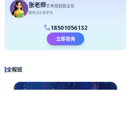
张老师
艺考规划部主任
服务过众多学员
call
18501056132
立即咨询
全程班