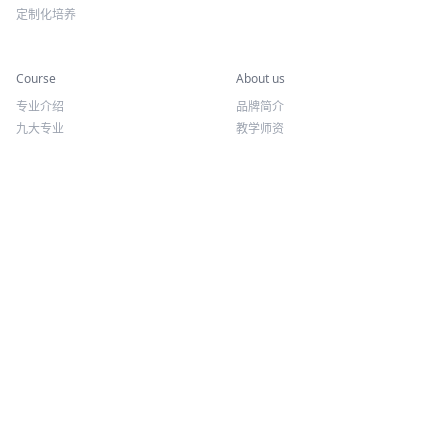
定制化培养
专业课程
关于我们
Course
About us
专业介绍
品牌简介
九大专业
教学师资
报考方向
荣誉资质
往期讲座
微信公众号
抖音
QQ: 2446111314
电话: 18501056132