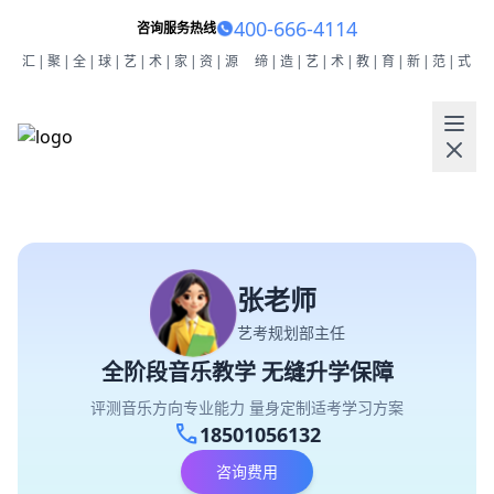
400-666-4114
咨询服务热线
汇|聚|全|球|艺|术|家|资|源
缔|造|艺|术|教|育|新|范|式
张老师
艺考规划部主任
全阶段音乐教学 无缝升学保障
评测音乐方向专业能力 量身定制适考学习方案
call
18501056132
咨询费用