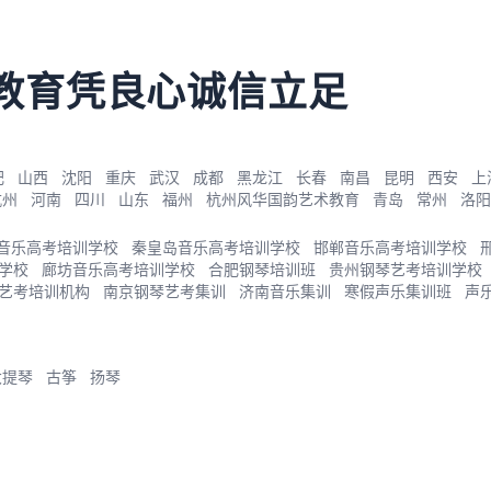
教育凭良心诚信立足
肥
山西
沈阳
重庆
武汉
成都
黑龙江
长春
南昌
昆明
西安
上
杭州
河南
四川
山东
福州
杭州风华国韵艺术教育
青岛
常州
洛阳
音乐高考培训学校
秦皇岛音乐高考培训学校
邯郸音乐高考培训学校
学校
廊坊音乐高考培训学校
合肥钢琴培训班
贵州钢琴艺考培训学校
艺考培训机构
南京钢琴艺考集训
济南音乐集训
寒假声乐集训班
声
大提琴
古筝
扬琴