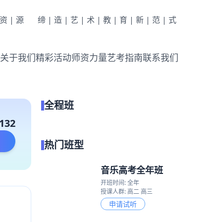
|资|源
缔|造|艺|术|教|育|新|范|式
关于我们
精彩活动
师资力量
艺考指南
联系我们
全程班
点我试听
132
热门班型
音乐高考全年班
开班时间: 全年
授课人群: 高二 高三
申请试听