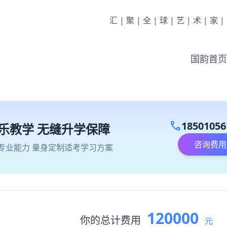
汇|聚|全|球|艺|术|家
国韵首页
call
18501056
乐教学 无缝升学保障
咨询费用
专业能力 量身定制适考学习方案
120000
你的总计费用
元