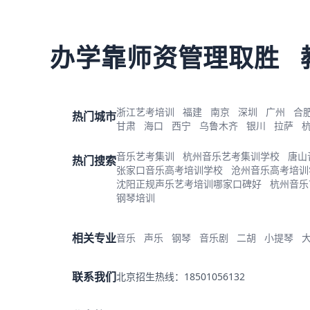
办学靠师资管理取胜
浙江艺考培训
福建
南京
深圳
广州
合
热门城市
甘肃
海口
西宁
乌鲁木齐
银川
拉萨
音乐艺考集训
杭州音乐艺考集训学校
唐山
热门搜索
张家口音乐高考培训学校
沧州音乐高考培训
沈阳正规声乐艺考培训哪家口碑好
杭州音乐
钢琴培训
相关专业
音乐
声乐
钢琴
音乐剧
二胡
小提琴
联系我们
北京招生热线：18501056132