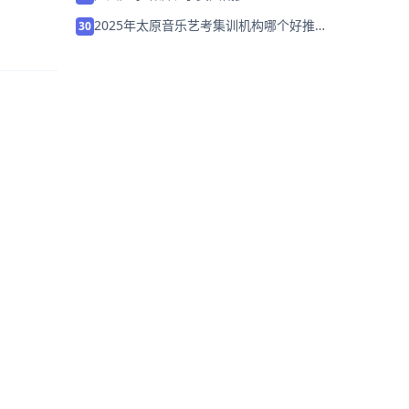
2025年太原音乐艺考集训机构哪个好推荐
30
「考前集训营招生」