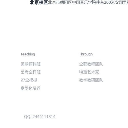
北京校区
北京市朝阳区中国音乐学院往东200米安翔
精彩活动
师资力量
Teaching
Through
暑期预科班
全职教师团队
艺考全程班
特邀艺术家
27全模拟
教学教研团队
定制化培养
QQ: 2446111314