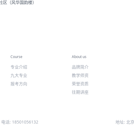
里社区（风华国韵楼）
专业课程
关于我们
Course
About us
专业介绍
品牌简介
九大专业
教学师资
报考方向
荣誉资质
往期讲座
电话: 18501056132
地址: 