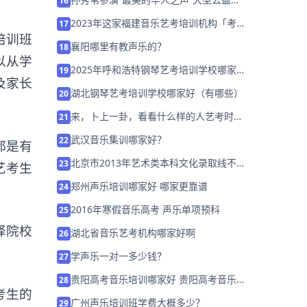
16
乐会
2023年这家福建音乐艺考培训机构「考前
17
培训
班
集训营招生中」
襄阳哪里有教声乐的？
18
以从学
2025年呼和浩特钢琴艺考培训学校哪家好
19
及家长
推荐「考前集训营招生」
湖北钢琴艺考培训学校哪家好（有哪些）
20
来，卜上一卦，看看什么样的人艺考时能
21
冲入音乐名校！
武汉音乐集训哪家好？
22
都是有
北京市2013年艺术类本科文化录取线不低
23
艺考生
二本线65%
郑州声乐培训哪家好 哪家更靠谱
24
2016年寒假音乐高考 声乐单项预科
25
择院校
湖北省音乐艺考机构哪家好啊
26
学声乐一对一多少钱？
27
贵阳高考音乐培训哪家好 贵阳高考音乐培
28
考生的
训班排名「已解决」
广州声乐培训班学费大概多少？
29