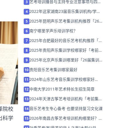
艺考培训播音与主持专业注意事项与四大
3
技巧
2022年这家湖南23届音乐集训机构/学校
4
「免费试听」
2025年昆明声乐艺考集训机构推荐「26
5
届集训招生」
南宁哪里学声乐培训学校？
6
2025年合肥最好的音乐艺考机构推荐「考
7
前集训营招生」
2025年贵阳声乐集训学校哪家好「考前集
8
训营招生中」
2025年北京声乐集训哪里好「26届集训
9
营招生中」
贵阳音乐艺考集训哪家最好
10
2024年山东艺考音乐集训学校哪家好
11
「26届集训招生中」
中南大学2011年艺术特长生招生简章
12
2024年天津古筝艺考培训机构「考前集训
13
营招生中」
择院校
音乐艺考生专心备考 也要坚持复习文化课
14
出科学
2026年南昌古筝艺考培训机构哪里好？家
15
长该如何选择？
孙秀苇参演“最美的华人之声”大型公益音