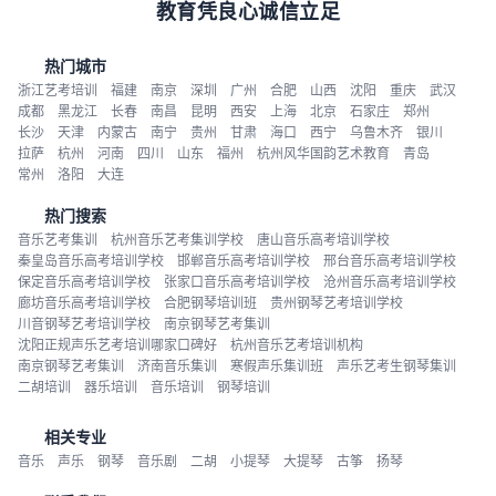
教育凭良心诚信立足
热门城市
浙江艺考培训
福建
南京
深圳
广州
合肥
山西
沈阳
重庆
武汉
成都
黑龙江
长春
南昌
昆明
西安
上海
北京
石家庄
郑州
长沙
天津
内蒙古
南宁
贵州
甘肃
海口
西宁
乌鲁木齐
银川
拉萨
杭州
河南
四川
山东
福州
杭州风华国韵艺术教育
青岛
常州
洛阳
大连
热门搜索
音乐艺考集训
杭州音乐艺考集训学校
唐山音乐高考培训学校
秦皇岛音乐高考培训学校
邯郸音乐高考培训学校
邢台音乐高考培训学校
保定音乐高考培训学校
张家口音乐高考培训学校
沧州音乐高考培训学校
廊坊音乐高考培训学校
合肥钢琴培训班
贵州钢琴艺考培训学校
川音钢琴艺考培训学校
南京钢琴艺考集训
沈阳正规声乐艺考培训哪家口碑好
杭州音乐艺考培训机构
南京钢琴艺考集训
济南音乐集训
寒假声乐集训班
声乐艺考生钢琴集训
二胡培训
器乐培训
音乐培训
钢琴培训
相关专业
音乐
声乐
钢琴
音乐剧
二胡
小提琴
大提琴
古筝
扬琴