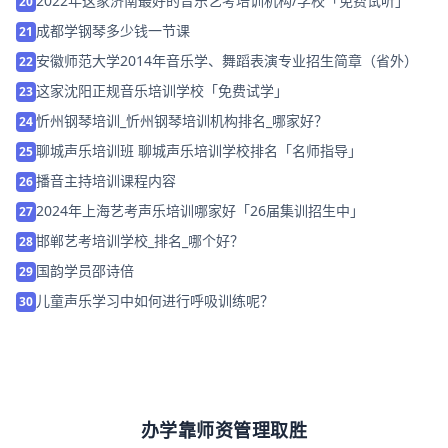
2022年这家济南最好的音乐艺考培训机构/学校「免费试听」
20
成都学钢琴多少钱一节课
21
安徽师范大学2014年音乐学、舞蹈表演专业招生简章（省外）
22
这家沈阳正规音乐培训学校「免费试学」
23
忻州钢琴培训_忻州钢琴培训机构排名_哪家好？
24
聊城声乐培训班 聊城声乐培训学校排名「名师指导」
25
播音主持培训课程内容
26
2024年上海艺考声乐培训哪家好「26届集训招生中」
27
邯郸艺考培训学校_排名_哪个好？
28
国韵学员邵诗倍
29
儿童声乐学习中如何进行呼吸训练呢？
30
办学靠师资管理取胜