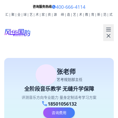
400-666-4114
咨询服务热线
汇|聚|全|球|艺|术|家|资|源
缔|造|艺|术|教|育|新|范|式
张老师
艺考规划部主任
全阶段音乐教学 无缝升学保障
评测音乐方向专业能力 量身定制适考学习方案
call
18501056132
咨询费用