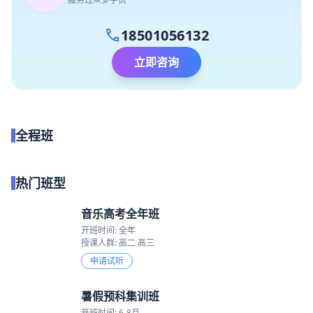
call
18501056132
立即咨询
全程班
点我试听
热门班型
音乐高考全年班
开班时间: 全年
授课人群: 高二 高三
申请试听
暑假预科集训班
开班时间: 6-8月