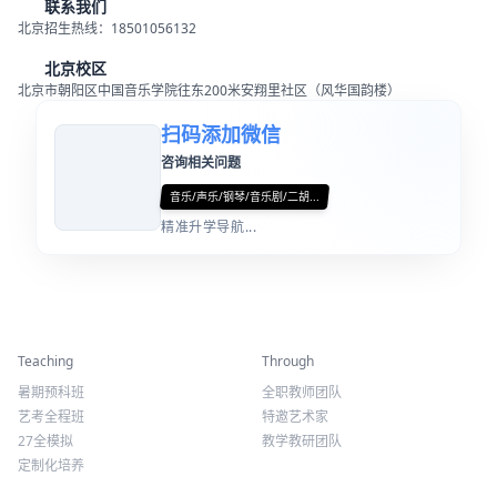
联系我们
北京招生热线：18501056132
北京校区
北京市朝阳区中国音乐学院往东200米安翔里社区（风华国韵楼）
扫码添加微信
咨询相关问题
音乐/声乐/钢琴/音乐剧/二胡...
精准升学导航...
精彩活动
师资力量
Teaching
Through
暑期预科班
全职教师团队
艺考全程班
特邀艺术家
27全模拟
教学教研团队
定制化培养