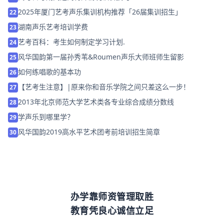
2025年厦门艺考声乐集训机构推荐「26届集训招生」
22
湖南声乐艺考培训学费
23
艺考百科：考生如何制定学习计划.
24
风华国韵第一届孙秀苇&Roumen声乐大师班师生留影
25
如何练唱歌的基本功
26
【艺考生注意】|原来你和音乐学院之间只差这么一步！
27
2013年北京师范大学艺术类各专业综合成绩分数线
28
学声乐到哪里学？
29
风华国韵2019高水平艺术团考前培训招生简章
30
办学靠师资管理取胜
教育凭良心诚信立足