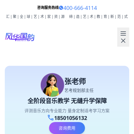
400-666-4114
咨询服务热线
汇|聚|全|球|艺|术|家|资|源
缔|造|艺|术|教|育|新|范|式
张老师
艺考规划部主任
全阶段音乐教学 无缝升学保障
评测音乐方向专业能力 量身定制适考学习方案
call
18501056132
咨询费用