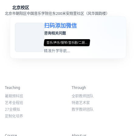
北京校区
北京市朝阳区中国音乐学院往东200米安翔里社区（风华国韵楼）
扫码添加微信
咨询相关问题
音乐/声乐/钢琴/音乐剧/二胡...
精准升学导航...
精彩活动
师资力量
Teaching
Through
暑期预科班
全职教师团队
艺考全程班
特邀艺术家
27全模拟
教学教研团队
定制化培养
专业课程
关于我们
Course
About us