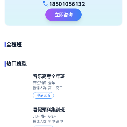
call
18501056132
立即咨询
全程班
点我试听
热门班型
音乐高考全年班
开班时间: 全年
授课人群: 高二 高三
申请试听
暑假预科集训班
开班时间: 6-8月
授课人群: 初中-高中