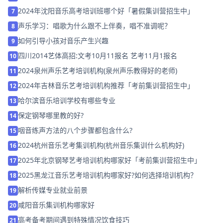
考试！
2024年沈阳音乐高考培训班哪个好「暑假集训营招生中」
7
声乐学习：唱歌为什么跟不上伴奏，唱不准调呢？
8
如何引导小孩对音乐产生兴趣
9
四川2014艺体高招:文考10月11报名 艺考11月1报名
10
2024泉州声乐艺考培训机构(泉州声乐教得好的老师)
11
2024年吉林音乐艺考培训机构推荐「考前集训营招生中」
12
哈尔滨音乐培训学校有哪些专业
13
保定钢琴哪里教的好?
14
咽音练声方法的八个步骤都包含什么?
15
2024杭州音乐艺考集训机构(杭州音乐集训什么机构好)
16
2025年北京钢琴艺考培训机构哪家好「考前集训营招生中」
17
2025黑龙江音乐艺考培训机构哪家好?如何选择培训机构？
18
解析传媒专业就业前景
19
咸阳音乐集训机构哪家好
20
高考备考期间遇到特殊情况饮食技巧
21