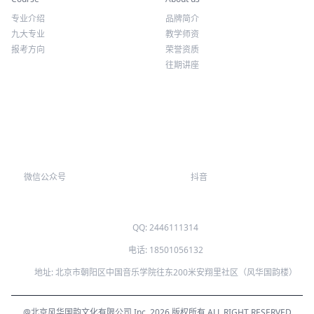
专业介绍
品牌简介
九大专业
教学师资
报考方向
荣誉资质
往期讲座
微信公众号
抖音
QQ: 2446111314
电话: 18501056132
地址: 北京市朝阳区中国音乐学院往东200米安翔里社区（风华国韵楼）
@北京风华国韵文化有限公司 Inc. 2026 版权所有 ALL RIGHT RESERVED