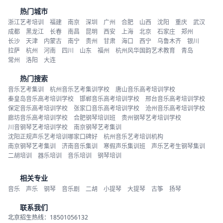
热门城市
浙江艺考培训
福建
南京
深圳
广州
合肥
山西
沈阳
重庆
武汉
成都
黑龙江
长春
南昌
昆明
西安
上海
北京
石家庄
郑州
长沙
天津
内蒙古
南宁
贵州
甘肃
海口
西宁
乌鲁木齐
银川
拉萨
杭州
河南
四川
山东
福州
杭州风华国韵艺术教育
青岛
常州
洛阳
大连
热门搜索
音乐艺考集训
杭州音乐艺考集训学校
唐山音乐高考培训学校
秦皇岛音乐高考培训学校
邯郸音乐高考培训学校
邢台音乐高考培训学校
保定音乐高考培训学校
张家口音乐高考培训学校
沧州音乐高考培训学校
廊坊音乐高考培训学校
合肥钢琴培训班
贵州钢琴艺考培训学校
川音钢琴艺考培训学校
南京钢琴艺考集训
沈阳正规声乐艺考培训哪家口碑好
杭州音乐艺考培训机构
南京钢琴艺考集训
济南音乐集训
寒假声乐集训班
声乐艺考生钢琴集训
二胡培训
器乐培训
音乐培训
钢琴培训
相关专业
音乐
声乐
钢琴
音乐剧
二胡
小提琴
大提琴
古筝
扬琴
联系我们
北京招生热线：18501056132