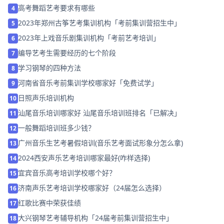
高考舞蹈艺考要求有哪些
4
2023年郑州古筝艺考集训机构「考前集训营招生中」
5
2023年上戏音乐剧集训机构「考前艺考培训」
6
编导艺考生需要经历的七个阶段
7
学习钢琴的四种方法
8
河南省音乐考前集训学校哪家好「免费试学」
9
日照声乐培训机构
10
汕尾音乐培训哪家好 汕尾音乐培训班排名「已解决」
11
一般舞蹈培训班多少钱？
12
广州音乐生艺考暑假培训(音乐艺考面试形象分怎么拿)
13
2024西安声乐艺考培训哪家最好(咋样选择)
14
宜宾音乐高考培训学校哪个好？
15
济南声乐艺考培训学校哪家好（24届怎么选择）
16
红歌比赛中荣获佳绩
17
大兴钢琴艺考辅导机构「24届考前集训营招生中」
18