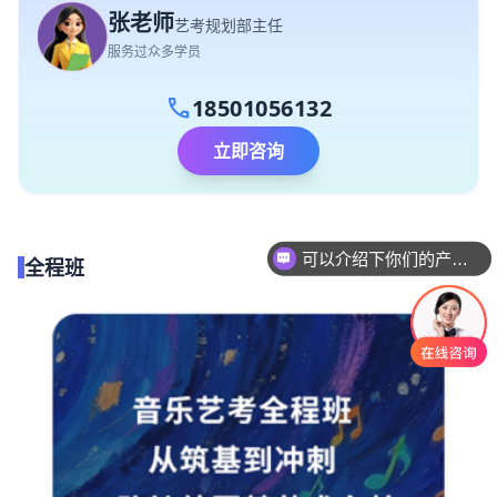
张老师
艺考规划部主任
服务过众多学员
call
18501056132
立即咨询
可以介绍下你们的产品么
全程班
你们是怎么收费的呢