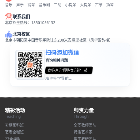
音乐
声乐
钢琴
音乐剧
二胡
小提琴
大提琴
古筝
扬琴
联系我们
北京招生热线：18501056132
北京校区
北京市朝阳区中国音乐学院往东200米安翔里社区（风华国韵楼）
扫码添加微信
咨询相关问题
音乐/声乐/钢琴/音乐剧/二胡...
精准升学导航...
精彩活动
师资力量
Teaching
Through
暑期预科班
全职教师团队
艺考全程班
特邀艺术家
27全模拟
教学教研团队