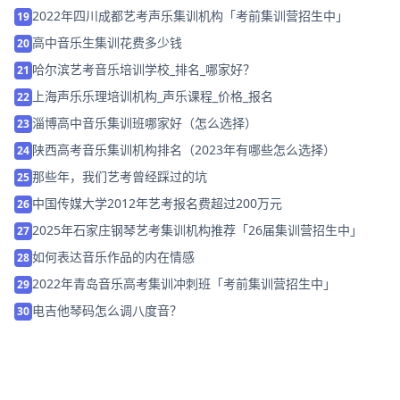
2022年四川成都艺考声乐集训机构「考前集训营招生中」
19
高中音乐生集训花费多少钱
20
哈尔滨艺考音乐培训学校_排名_哪家好？
21
上海声乐乐理培训机构_声乐课程_价格_报名
22
淄博高中音乐集训班哪家好（怎么选择）
23
陕西高考音乐集训机构排名（2023年有哪些怎么选择）
24
那些年，我们艺考曾经踩过的坑
25
中国传媒大学2012年艺考报名费超过200万元
26
2025年石家庄钢琴艺考集训机构推荐「26届集训营招生中」
27
如何表达音乐作品的内在情感
28
2022年青岛音乐高考集训冲刺班「考前集训营招生中」
29
电吉他琴码怎么调八度音？
30