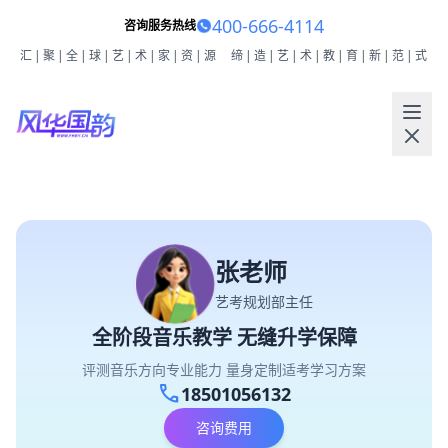
400-666-4114
咨询服务热线
汇|聚|全|球|艺|术|家|资|源
缔|造|艺|术|教|育|新|范|式
张老师
艺考规划部主任
全阶段音乐教学 无缝升学保障
评测音乐方向专业能力 量身定制适考学习方案
call
18501056132
咨询费用