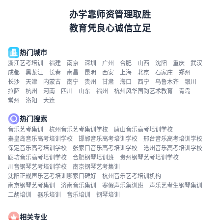
办学靠师资管理取胜
教育凭良心诚信立足
热门城市
浙江艺考培训
福建
南京
深圳
广州
合肥
山西
沈阳
重庆
武汉
成都
黑龙江
长春
南昌
昆明
西安
上海
北京
石家庄
郑州
长沙
天津
内蒙古
南宁
贵州
甘肃
海口
西宁
乌鲁木齐
银川
拉萨
杭州
河南
四川
山东
福州
杭州风华国韵艺术教育
青岛
常州
洛阳
大连
热门搜索
音乐艺考集训
杭州音乐艺考集训学校
唐山音乐高考培训学校
秦皇岛音乐高考培训学校
邯郸音乐高考培训学校
邢台音乐高考培训学校
保定音乐高考培训学校
张家口音乐高考培训学校
沧州音乐高考培训学校
廊坊音乐高考培训学校
合肥钢琴培训班
贵州钢琴艺考培训学校
川音钢琴艺考培训学校
南京钢琴艺考集训
沈阳正规声乐艺考培训哪家口碑好
杭州音乐艺考培训机构
南京钢琴艺考集训
济南音乐集训
寒假声乐集训班
声乐艺考生钢琴集训
二胡培训
器乐培训
音乐培训
钢琴培训
相关专业