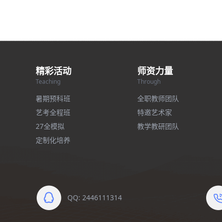
精彩活动
师资力量
Teaching
Through
暑期预科班
全职教师团队
艺考全程班
特邀艺术家
27全模拟
教学教研团队
定制化培养
QQ: 2446111314