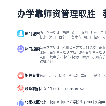
办学靠师资管理取胜
浙江艺考培训
福建
南京
深圳
广州
合
热门城市
甘肃
海口
西宁
乌鲁木齐
银川
拉萨
音乐艺考集训
杭州音乐艺考集训学校
唐山
热门搜索
张家口音乐高考培训学校
沧州音乐高考培训
沈阳正规声乐艺考培训哪家口碑好
杭州音乐
钢琴培训
相关专业
音乐
声乐
钢琴
音乐剧
二胡
小提琴
联系我们
北京招生热线：18501056132
北京校区
北京市朝阳区中国音乐学院往东200米安翔