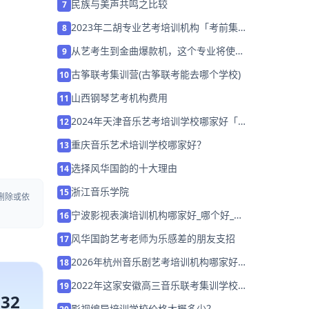
民族与美声共鸣之比较
7
2023年二胡专业艺考培训机构「考前集训
8
营招生中」
从艺考生到金曲爆款机，这个专业将使你
9
成为音乐的首席架构师
古筝联考集训营(古筝联考能去哪个学校)
10
山西钢琴艺考机构费用
11
2024年天津音乐艺考培训学校哪家好「集
12
训营招生中」
重庆音乐艺术培训学校哪家好？
13
选择风华国韵的十大理由
14
浙江音乐学院
15
删除或依
宁波影视表演培训机构哪家好_哪个好_学
16
费多少
风华国韵艺考老师为乐感差的朋友支招
17
2026年杭州音乐剧艺考培训机构哪家好？
18
家长该如何选择？
2022年这家安徽高三音乐联考集训学校
19
132
「免费试听」
影视编导培训学校价格大概多少？