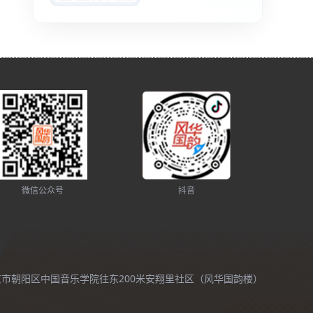
微信公众号
抖音
北京市朝阳区中国音乐学院往东200米安翔里社区（风华国韵楼）