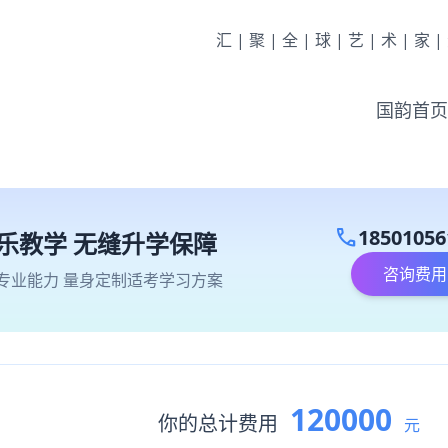
汇|聚|全|球|艺|术|家
国韵首页
call
18501056
乐教学 无缝升学保障
咨询费用
专业能力 量身定制适考学习方案
120000
你的总计费用
元