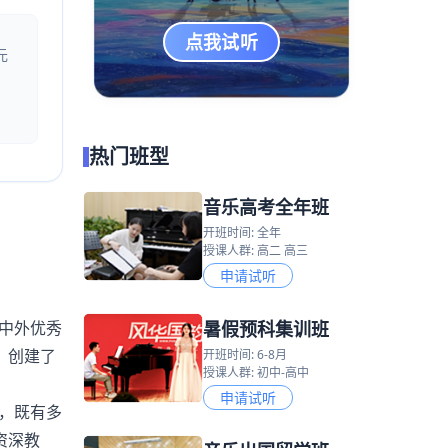
点我试听
元
热门班型
音乐高考全年班
开班时间: 全年
授课人群: 高二 高三
申请试听
暑假预科集训班
中外优秀
，创建了
开班时间: 6-8月
授课人群: 初中-高中
申请试听
，既有多
资深教