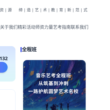
|资|源
缔|造|艺|术|教|育|新|范|式
关于我们
精彩活动
师资力量
艺考指南
联系我们
全程班
132