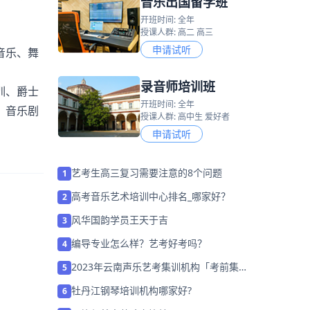
音乐出国留学班
开班时间: 全年
授课人群: 高二 高三
申请试听
音乐、舞
录音师培训班
训、爵士
开班时间: 全年
、音乐剧
授课人群: 高中生 爱好者
申请试听
艺考生高三复习需要注意的8个问题
1
高考音乐艺术培训中心排名_哪家好？
2
风华国韵学员王天于吉
3
编导专业怎么样？艺考好考吗？
4
2023年云南声乐艺考集训机构「考前集训
5
营招生中」
牡丹江钢琴培训机构哪家好?
6