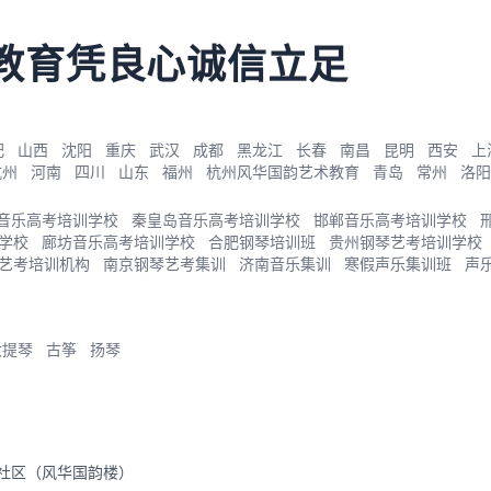
教育凭良心诚信立足
肥
山西
沈阳
重庆
武汉
成都
黑龙江
长春
南昌
昆明
西安
上
杭州
河南
四川
山东
福州
杭州风华国韵艺术教育
青岛
常州
洛阳
音乐高考培训学校
秦皇岛音乐高考培训学校
邯郸音乐高考培训学校
学校
廊坊音乐高考培训学校
合肥钢琴培训班
贵州钢琴艺考培训学校
艺考培训机构
南京钢琴艺考集训
济南音乐集训
寒假声乐集训班
声
大提琴
古筝
扬琴
里社区（风华国韵楼）