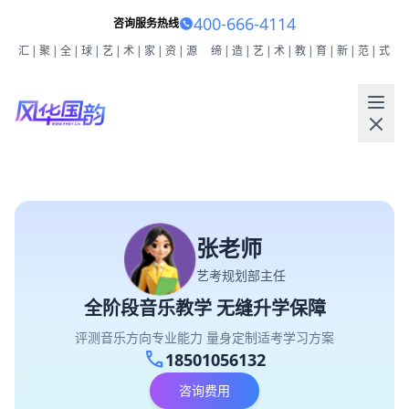
400-666-4114
咨询服务热线
汇|聚|全|球|艺|术|家|资|源
缔|造|艺|术|教|育|新|范|式
张老师
艺考规划部主任
全阶段音乐教学 无缝升学保障
评测音乐方向专业能力 量身定制适考学习方案
call
18501056132
咨询费用