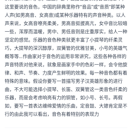
这里要说的音色，中国的辞典里称作“音品”或“音质”即某种
人声(如男高音、女高音)或某种乐器特有的声音种类。以人
声来说，女高音嘹亮柔美，男高音挺拔高亢，女中音比较暗
一些，浑厚而温暖，男中、男低音则是庄重厚实，给人一种
坚定的感觉。乐器的音色种类就更丰富了小提琴的纤柔灵
巧，大提琴的深沉醇厚，双簧管的优雅甘美，小号的英雄气
概等等…作曲家对于音色的运用非常讲究，这些各种各样的
声音特质对他来说，就象是画家手中的色彩一样，会令他旋
律、和声、节奏、力度产生鲜明的效果。每一种音色都有着
特殊的意味。假设你要写一首描写男子汉英雄形象的进行
曲，不大可能选择小提琴、长笛、双簧管这一类音色纤柔的
乐器，而是会考虑响亮有力的铜管，如小号、长号。再假
如，要写一首表达缠绵爱情的乐曲，定音鼓、大镲肯定是不
行的由此我可以看出，音色有着特别的表现力