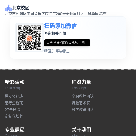
北京校区
北京市朝阳区中国音乐学院往东200米安翔里社区（风华国韵楼）
扫码添加微信
咨询相关问题
音乐/声乐/钢琴/音乐剧/二胡...
精准升学导航...
精彩活动
师资力量
Teaching
Through
暑期预科班
全职教师团队
艺考全程班
特邀艺术家
27全模拟
教学教研团队
定制化培养
专业课程
关于我们
Course
About us