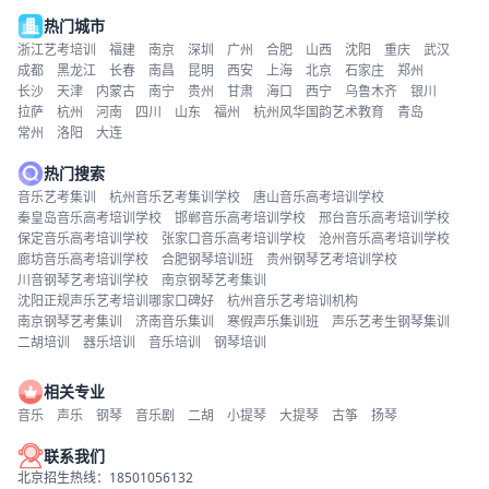
热门城市
浙江艺考培训
福建
南京
深圳
广州
合肥
山西
沈阳
重庆
武汉
成都
黑龙江
长春
南昌
昆明
西安
上海
北京
石家庄
郑州
长沙
天津
内蒙古
南宁
贵州
甘肃
海口
西宁
乌鲁木齐
银川
拉萨
杭州
河南
四川
山东
福州
杭州风华国韵艺术教育
青岛
常州
洛阳
大连
热门搜索
音乐艺考集训
杭州音乐艺考集训学校
唐山音乐高考培训学校
秦皇岛音乐高考培训学校
邯郸音乐高考培训学校
邢台音乐高考培训学校
保定音乐高考培训学校
张家口音乐高考培训学校
沧州音乐高考培训学校
廊坊音乐高考培训学校
合肥钢琴培训班
贵州钢琴艺考培训学校
川音钢琴艺考培训学校
南京钢琴艺考集训
沈阳正规声乐艺考培训哪家口碑好
杭州音乐艺考培训机构
南京钢琴艺考集训
济南音乐集训
寒假声乐集训班
声乐艺考生钢琴集训
二胡培训
器乐培训
音乐培训
钢琴培训
相关专业
音乐
声乐
钢琴
音乐剧
二胡
小提琴
大提琴
古筝
扬琴
联系我们
北京招生热线：18501056132