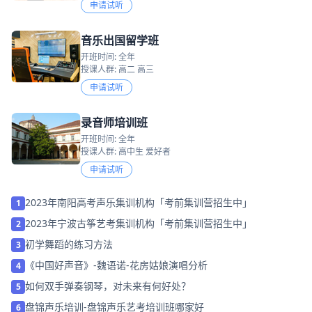
申请试听
音乐出国留学班
开班时间: 全年
授课人群: 高二 高三
申请试听
录音师培训班
开班时间: 全年
授课人群: 高中生 爱好者
申请试听
2023年南阳高考声乐集训机构「考前集训营招生中」
1
2023年宁波古筝艺考集训机构「考前集训营招生中」
2
初学舞蹈的练习方法
3
《中国好声音》-魏语诺-花房姑娘演唱分析
4
如何双手弹奏钢琴，对未来有何好处？
5
盘锦声乐培训-盘锦声乐艺考培训班哪家好
6