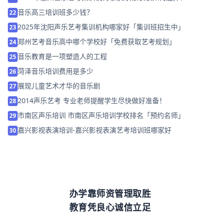
音乐高三培训班多少钱？
22
2025年沈阳声乐艺考集训机构哪家好「集训班招生中」
23
郑州艺考音乐高中哪个学校好「免费获取艺考规划」
24
音乐教育是一项塑造人的工程
25
菏泽音乐培训费用是多少
26
展现儿童艺术才华的音乐剧
27
2014声乐艺考 专业老师提醒学生尽快做好准备！
28
市南区声乐培训 市南区声乐培训学校排名「预约名师」
29
嘉兴影视表演培训-嘉兴影视表演艺考培训班哪家好
30
办学靠师资管理取胜
教育凭良心诚信立足