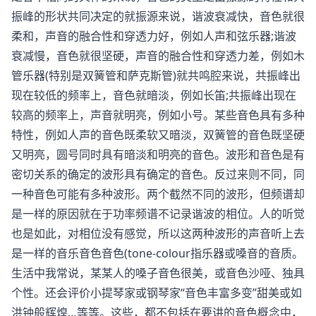
振峰的形状共同决定的就振源来说，谐波衰减快，音色就很
柔和，声音的融合性和穿透力好，例如人声和弦乐器;谐波
衰减慢，音色就很坚硬，声音的融合性和穿透力差，例如木
管乐器(特别是双簧管和萨克斯管)就共鸣腔来说，共振峰出
现在较低的频率上，音色就暗淡，例如长笛;共振峰出现在
较高的频率上，声音就明亮，例如小号。某些音色具有多种
特性，例如人声的音色既柔软又暗淡，双簧管的音色既坚硬
又明亮，圆号同时具有暗淡和明亮的音色。波形和音色是有
密切关系的确定的波形具有确定的音色。反过来则不同，同
一种音色可能有多种波形。两个截然不同的波形，但频谱却
是一样的原因就在于功率频谱不记录谐波的相位。人的听觉
也是如此，对相位没有感觉，所以这两种波形的声音听上去
是一样的音乐音色音色(tone-colour指乐器或嗓音的音质。
生活中我常说，某某人的嗓子音色很美，或音色沙哑、独具
个性。还会评价小提琴家或钢琴家“音色丰富多变”甜美或如
洪钟般辉煌…等等。这些，都不包括在要讲的音色概念中，