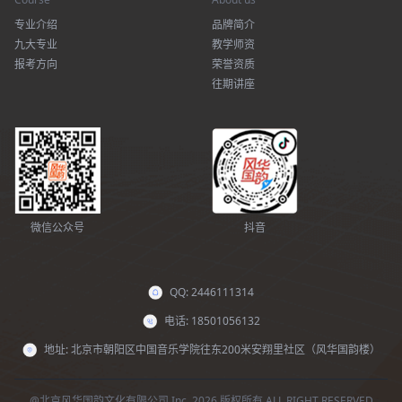
专业介绍
品牌简介
九大专业
教学师资
报考方向
荣誉资质
往期讲座
微信公众号
抖音
QQ: 2446111314
电话: 18501056132
地址: 北京市朝阳区中国音乐学院往东200米安翔里社区（风华国韵楼）
@北京风华国韵文化有限公司 Inc. 2026 版权所有 ALL RIGHT RESERVED