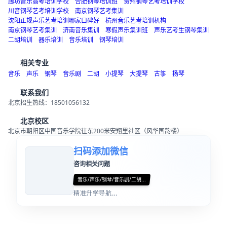
保定音乐高考培训学校
张家口音乐高考培训学校
沧州音乐高考培训学校
廊坊音乐高考培训学校
合肥钢琴培训班
贵州钢琴艺考培训学校
川音钢琴艺考培训学校
南京钢琴艺考集训
沈阳正规声乐艺考培训哪家口碑好
杭州音乐艺考培训机构
南京钢琴艺考集训
济南音乐集训
寒假声乐集训班
声乐艺考生钢琴集训
二胡培训
器乐培训
音乐培训
钢琴培训
相关专业
音乐
声乐
钢琴
音乐剧
二胡
小提琴
大提琴
古筝
扬琴
联系我们
北京招生热线：18501056132
北京校区
北京市朝阳区中国音乐学院往东200米安翔里社区（风华国韵楼）
扫码添加微信
咨询相关问题
音乐/声乐/钢琴/音乐剧/二胡...
精准升学导航...