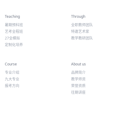
精彩活动
师资力量
Teaching
Through
暑期预科班
全职教师团队
艺考全程班
特邀艺术家
27全模拟
教学教研团队
定制化培养
专业课程
关于我们
Course
About us
专业介绍
品牌简介
九大专业
教学师资
报考方向
荣誉资质
往期讲座