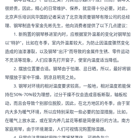
钢琴音域之广、音色之美，为其他乐器所不及。然而，钢琴又
很娇贵，因此，精心的日常维护、保养，就显得十分必要。对此，
北京声乐培训风华国韵记者采访了北京海资曼钢琴有限公司的总经
理、钢琴制造专家金先彬先生，他向消费者提供了以下几点建议：
1. 新购置的钢琴移进室内时，应根据室外温差的变化对钢琴加
以"特护"，比如在冬季，室内外温差较大，为防止因温度骤然变化
造成的油漆瀑裂，以及钢琴"出汗"而导致的金属件生锈、零件运动
不灵活等现象，人们应事先打开窗子，使室内温度适当降低。
2. 摆放位置要合适。钢琴由于怕潮、忌日晒，所以，最好将钢
琴摆放于家中干燥、阴凉且明亮之处。
3. 钢琴对环境的相对温度要求较高，一般地，相对温度若能保
持在50%-70%较为理想，过分干燥不仅会造成音板断裂，轴板松
动，而且会导致个别部位脱胶，因此，在北方地区的冬季，由于室
内大多为暖气环境，所以应特别采取一些必要的加湿措施，比如，
在暖气上放水盆，或在室内养几盆花等都是简便易行的方法。南方
家庭用琴，由于环境潮湿，人们可视情况购置除湿器。