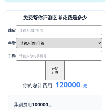
免费帮你评测艺考花费是多少
姓名:
年级:
手机:
开始
计算
120000
你的总计费用
元
100000
集训费用
元