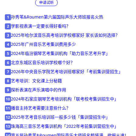
授课人群: 高中生 爱好者
申请试听
孙秀苇&Roumen第六届国际声乐大师班报名火热
1
学影视表演一定要长得好看吗？
2
2025年哈尔滨音乐高考培训学校哪家好 家长该如何选择？
3
2025年广州音乐艺考集训费用多少
4
2024年临汾钢琴艺考集训机构「助力音乐艺考升学」
5
北京东城区音乐培训学校哪个好？
6
2026年中央音乐学院艺考培训班哪家好「考前集训营招生」
7
艺考培训：文化课上分秘籍
8
探析表演在声乐演唱中的作用
9
2024年石家庄钢琴艺考培训机构「联考校考集训招生中」
10
播音主持艺考需要注意些什么？
11
2025年艺考音乐培训班一般多少钱「集训营招生中」
12
珠海高三音乐艺考集训机构「2022年考前集训营招生中」
13