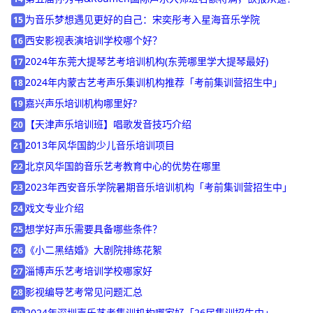
第五届孙秀苇&Roumen国际声乐大师班名额将满，欲报从速！
14
为音乐梦想遇见更好的自己：宋奕彤考入星海音乐学院
15
西安影视表演培训学校哪个好？
16
2024年东莞大提琴艺考培训机构(东莞哪里学大提琴最好)
17
2024年内蒙古艺考声乐集训机构推荐「考前集训营招生中」
18
嘉兴声乐培训机构哪里好?
19
【天津声乐培训班】唱歌发音技巧介绍
20
2013年风华国韵少儿音乐培训项目
21
北京风华国韵音乐艺考教育中心的优势在哪里
22
2023年西安音乐学院暑期音乐培训机构「考前集训营招生中」
23
戏文专业介绍
24
想学好声乐需要具备哪些条件？
25
《小二黑结婚》大剧院排练花絮
26
淄博声乐艺考培训学校哪家好
27
影视编导艺考常见问题汇总
28