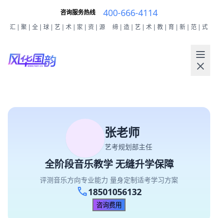
400-666-4114
咨询服务热线
汇|聚|全|球|艺|术|家|资|源
缔|造|艺|术|教|育|新|范|式
张老师
艺考规划部主任
全阶段音乐教学 无缝升学保障
评测音乐方向专业能力 量身定制适考学习方案
call
18501056132
咨询费用