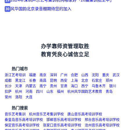
2024年深圳声乐艺考集训机构哪家好「26届集训招生中」
29
风华国韵北京录音棚期待您的加入
30
办学靠师资管理取胜
教育凭良心诚信立足
热门城市
浙江艺考培训
福建
南京
深圳
广州
合肥
山西
沈阳
重庆
武汉
成都
黑龙江
长春
南昌
昆明
西安
上海
北京
石家庄
郑州
长沙
天津
内蒙古
南宁
贵州
甘肃
海口
西宁
乌鲁木齐
银川
拉萨
杭州
河南
四川
山东
福州
杭州风华国韵艺术教育
青岛
常州
洛阳
大连
热门搜索
音乐艺考集训
杭州音乐艺考集训学校
唐山音乐高考培训学校
秦皇岛音乐高考培训学校
邯郸音乐高考培训学校
邢台音乐高考培训学校