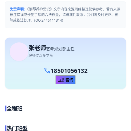
免责声明:
《钢琴养护常识》文章内容来源网络整理仅供参考，若有来源
标注错误或侵犯了您的合法权益，请与我们联系，我们将及时更正、删
除或依法处理。(QQ:2446111314)
张老师
艺考规划部主任
服务过众多学员
call
18501056132
立即咨询
全程班
点我试听