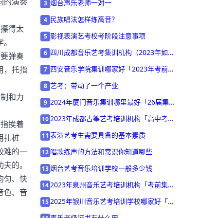
同的演奏
烟台声乐老师一对一
3
民族唱法怎样练高音？
4
攥得太
影视表演艺考校考阶段注意事项
5
学。
四川成都音乐艺考集训机构（2023年如何
6
要弹奏
选择）
用，托指
西安音乐学院集训哪家好「2023年考前集
7
训营招生中」
艺考：带动了一个产业
8
制和力
2024年厦门音乐集训哪里最好「26届集
9
训招生中」
2023年成都古筝艺考培训机构「高中考前
10
指挨着
集训营招生中」
表演艺考生需要具备的基本素质
11
用扎桩
较难的一
唱歌练声的方法和常识你知道哪些
12
功夫的。
烟台艺考音乐培训学校一般多少钱
13
均匀、快
2023年泉州音乐艺考培训机构「考前集训
14
音色、音
营招生中」
2025年银川音乐艺考培训学校哪家好「考
15
前集训营招生」
声乐考级证书有什么用