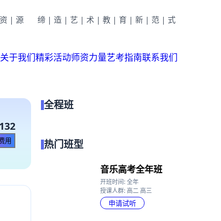
|资|源
缔|造|艺|术|教|育|新|范|式
关于我们
精彩活动
师资力量
艺考指南
联系我们
全程班
点我试听
132
热门班型
音乐高考全年班
开班时间: 全年
授课人群: 高二 高三
申请试听