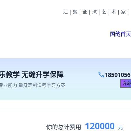
汇|聚|全|球|艺|术|家
国韵首页
call
18501056
乐教学 无缝升学保障
咨询费用
专业能力 量身定制适考学习方案
120000
你的总计费用
元