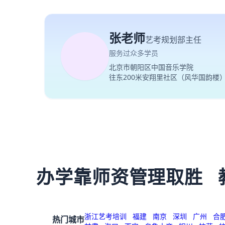
张老师
艺考规划部主任
服务过众多学员
北京市朝阳区中国音乐学院
往东200米安翔里社区（风华国韵楼
办学靠师资管理取胜
浙江艺考培训
福建
南京
深圳
广州
合
热门城市