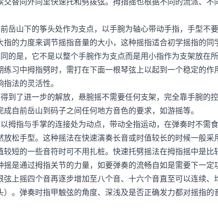
交替向外向里快速托和劈拨弦。拇指摇也根据不同的流派、不
前岳山下的筝头处作为支点，以手腕为轴心带动手指，手型不要
大指的力度来调节摇指音量的大小，这种摇指适合初学摇指的同
同的是，它不是以整个手腕作为支点而是用小指作为支架放在所
期练习中拇指劈时，需打在下面一根琴弦上以起到一个稳定的作
响指法的灵活性。
得到了进一步的解放，悬腕摇不需要任何支架，完全靠手腕的控
完成自前岳山到码子之间任何地方音色的要求，如游摇等。
以拇指与手掌的连接处为动点，带动全指运动，在弹奏时不需食
然放松手型。这种摇法在快速演奏长音或时值较长的时候一般采
值较短的一些音符时可不用扎桩。快速托劈摇法在拇指摇中是比
种摇是通过拇指关节的力量，如要弹奏的流畅自如是需要下一定
弦上摇四个音再逐步增加至八个音、十六个音直至可以连续、
头）。弹奏时指甲触弦的角度、深浅及是否正确发力都对摇指的