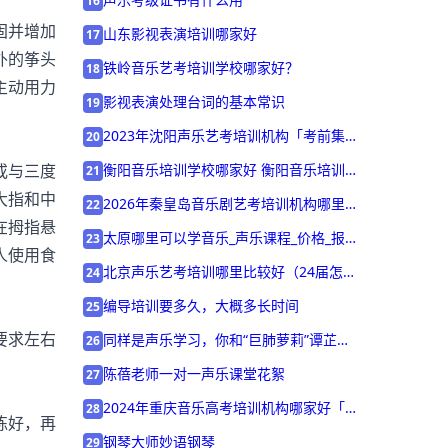
16
固并增加
山东影视表演培训哪家好
17
外的筝头
铁岭音乐艺考培训学校哪家好？
18
主动用力
影视表演处理台词的基本常识
19
2023年沈阳声乐艺考培训机构「考前集训
20
营招生中」
或与三度
衡阳音乐培训学校哪家好 衡阳音乐培训学
21
校排名「预约名师」
大指和中
2026年秦皇岛音乐剧艺考培训机构哪里好
22
在拇指悬
家长该如何选择？
太原哪里可以学音乐_声乐课程_价格_报
23
人使用食
名：音乐生视唱练耳如何快速提高
北京声乐艺考培训哪里比较好（24届怎么
24
选择）
编导培训要多久，大概多长时间
25
要求左右
同样是声乐学习，你和“巨肺萝莉”谭芷
26
昀，为什么差别那么大？
陈蓓老师一对一声乐课堂花絮
27
2024年重庆音乐高考培训机构哪家好「考
28
练好，再
前集训营招生中」
钢琴大师妙语钢琴
29