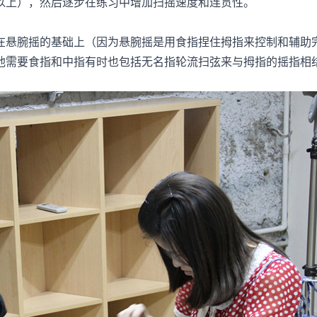
以上），然后逐步在练习中增加扫摇速度和连贯性。
悬腕摇的基础上（因为悬腕摇是用食指捏住拇指来控制和辅助
他需要食指和中指有时也包括无名指轮流扫弦来与拇指的摇指相