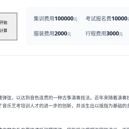
100000
10000
集训费用
考试报名费
元
开始
计算
2000
3000
服装费用
行程费用
元
元
弹弦，以达到音色连贯的一种古筝演奏技法。近年来随着演奏
了音乐艺考培训人才的进一步的创新，并派生出以摇指为基础的
。