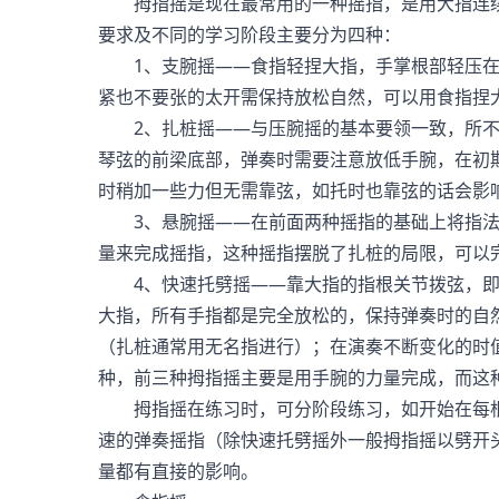
拇指摇是现在最常用的一种摇指，是用大指连续
要求及不同的学习阶段主要分为四种：
1、支腕摇——食指轻捏大指，手掌根部轻压在
紧也不要张的太开需保持放松自然，可以用食指捏
2、扎桩摇——与压腕摇的基本要领一致，所不
琴弦的前梁底部，弹奏时需要注意放低手腕，在初
时稍加一些力但无需靠弦，如托时也靠弦的话会影
3、悬腕摇——在前面两种摇指的基础上将指法
量来完成摇指，这种摇指摆脱了扎桩的局限，可以
4、快速托劈摇——靠大指的指根关节拨弦，即
大指，所有手指都是完全放松的，保持弹奏时的自
（扎桩通常用无名指进行）；在演奏不断变化的时
种，前三种拇指摇主要是用手腕的力量完成，而这
拇指摇在练习时，可分阶段练习，如开始在每根
速的弹奏摇指（除快速托劈摇外一般拇指摇以劈开
量都有直接的影响。