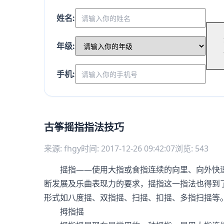
姓名:
年级:
手机:
古筝摇指指法技巧
来源: fhgy
时间: 2017-12-26 09:42:07
浏览: 543
摇指——使用大指或食指连续的向里、向外快速
断发展及乐曲表现力的要求，摇指这一指法也得到
形式如八度摇、双指摇、扫摇、扣摇、多指扫摇等
拇指摇