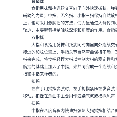
食指摇
食指用抹和挑连续交替向里向外快速拨弦。弹奏
辅助的力量；中指、无名指、小指三指保持自然放
上，也可采用悬腕摇的方法，使力量通过大臂传到
较少，主要起着控制触弦深浅和角度的作用。食指
双指摇
大指和食指用劈抹和托挑同时向里向外连续交替
接近的和弦位置上，手指关节自然弯曲保持不动，
指来完成，将食指轻捏大指以控制大指的稳定性和
腕摇的基础上加入了中指，来共同完成一个连续和
指和中指来弹奏的。
扣摇
在右手用摇指弹弦时，左手拇指紧压在发音弦上
移动。扣摇在乐曲中主要用作渲染气氛或模拟风声
扫摇
中指在八度音程内快速扫弦与大指摇指相结合的