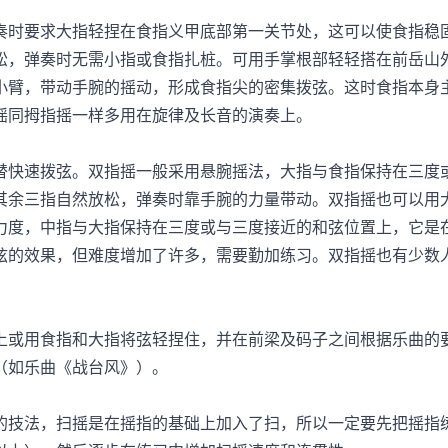
时要求大指轻捏在食指义甲底部第一关节处，这可以使食指稳
松，弹奏时无需小指或食指扎桩。可用手掌根部轻轻搭在前岳山
小臂，带动手腕的摇动，形成食指尖的密集拨弦。这时食指本身
摇同拇指摇一样多用在旋律及长音的演奏上。
快速拨弦。双指摇一般采用悬腕摇法，大指与食指保持在三度
其余三指自然放松，弹奏时靠手腕的力量带动。双指摇也可以用
力度，中指与大指保持在三度或与三度接近的和弦位置上，它是
弦的效果，但难度增加了许多，需要勤加练习。双指摇也有少数
或用食指和大指将弦轻捏住，并在前梁及码子之间根据乐曲的
（如乐曲《战台风》）。
技法，扫摇是在摇指的基础上加入了扫，所以一定要先把摇指