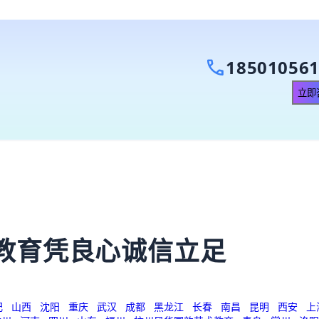
call
18501056
立即咨询
）
教育凭良心诚信立足
肥
山西
沈阳
重庆
武汉
成都
黑龙江
长春
南昌
昆明
西安
上