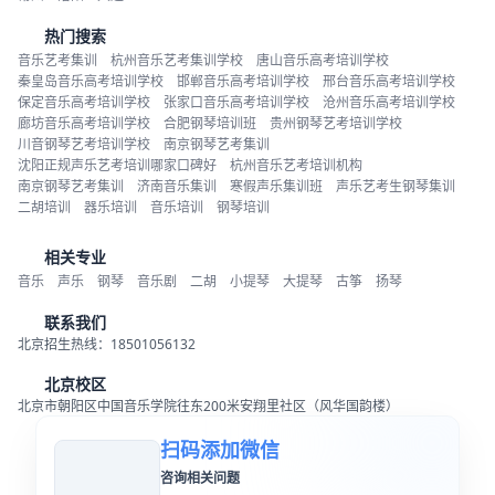
热门搜索
音乐艺考集训
杭州音乐艺考集训学校
唐山音乐高考培训学校
秦皇岛音乐高考培训学校
邯郸音乐高考培训学校
邢台音乐高考培训学校
保定音乐高考培训学校
张家口音乐高考培训学校
沧州音乐高考培训学校
廊坊音乐高考培训学校
合肥钢琴培训班
贵州钢琴艺考培训学校
川音钢琴艺考培训学校
南京钢琴艺考集训
沈阳正规声乐艺考培训哪家口碑好
杭州音乐艺考培训机构
南京钢琴艺考集训
济南音乐集训
寒假声乐集训班
声乐艺考生钢琴集训
二胡培训
器乐培训
音乐培训
钢琴培训
相关专业
音乐
声乐
钢琴
音乐剧
二胡
小提琴
大提琴
古筝
扬琴
联系我们
北京招生热线：18501056132
北京校区
北京市朝阳区中国音乐学院往东200米安翔里社区（风华国韵楼）
扫码添加微信
咨询相关问题