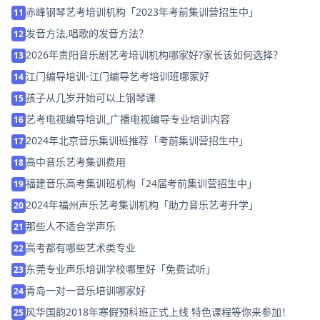
赤峰钢琴艺考培训机构「2023年考前集训营招生中」
11
发音方法,唱歌的发音方法？
12
2026年贵阳音乐剧艺考培训机构哪家好?家长该如何选择？
13
江门编导培训-江门编导艺考培训班哪家好
14
孩子从几岁开始可以上钢琴课
15
艺考电视编导培训_广播电视编导专业培训内容
16
2024年北京音乐集训班推荐「考前集训营招生中」
17
高中音乐艺考集训费用
18
福建音乐高考集训班机构「24届考前集训营招生中」
19
2024年福州声乐艺考集训机构「助力音乐艺考升学」
20
那些人不适合学声乐
21
高考都有哪些艺术类专业
22
东莞专业声乐培训学校哪里好「免费试听」
23
青岛一对一音乐培训哪家好
24
风华国韵2018年寒假预科班正式上线 特色课程等你来参加！
25