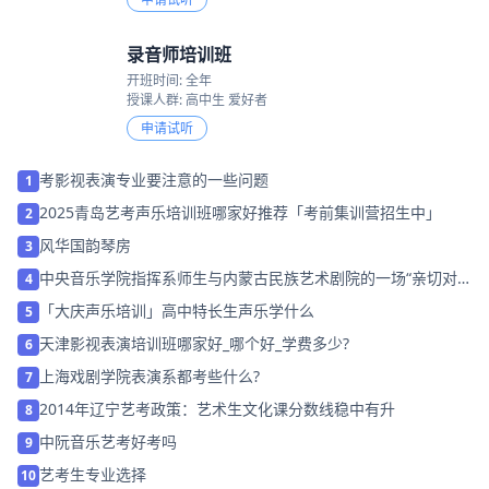
录音师培训班
开班时间: 全年
授课人群: 高中生 爱好者
申请试听
考影视表演专业要注意的一些问题
1
2025青岛艺考声乐培训班哪家好推荐「考前集训营招生中」
2
风华国韵琴房
3
中央音乐学院指挥系师生与内蒙古民族艺术剧院的一场“亲切对
4
话”
「大庆声乐培训」高中特长生声乐学什么
5
天津影视表演培训班哪家好_哪个好_学费多少?
6
上海戏剧学院表演系都考些什么?
7
2014年辽宁艺考政策：艺术生文化课分数线稳中有升
8
中阮音乐艺考好考吗
9
艺考生专业选择
10