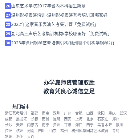
山东艺术学院2017年省内本科招生简章
26
温州影视表演培训-温州影视表演艺考培训班哪家好
27
2022年这家音乐表演艺考集训营「免费试听」
28
湖北高三声乐艺考集训机构/学校哪里好「免费试听」
29
2023年徐州钢琴艺考培训机构(徐州哪个机构学钢琴好)
30
办学靠师资管理取胜
教育凭良心诚信立足
热门城市
浙江艺考培训
福建
南京
深圳
广州
合肥
山西
沈阳
重庆
武汉
成都
黑龙江
长春
南昌
昆明
西安
上海
北京
石家庄
郑州
长沙
天津
内蒙古
南宁
贵州
甘肃
海口
西宁
乌鲁木齐
银川
拉萨
杭州
河南
四川
山东
福州
杭州风华国韵艺术教育
青岛
常州
洛阳
大连