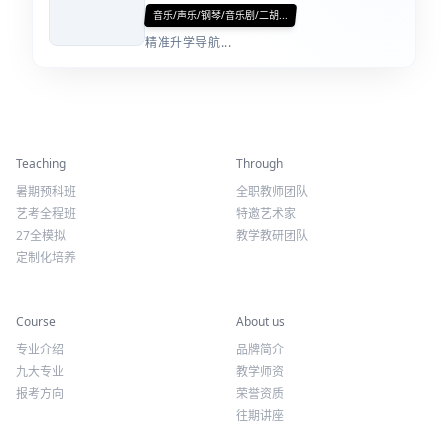
音乐/声乐/钢琴/音乐剧/二胡...
精准升学导航...
精彩活动
师资力量
Teaching
Through
暑期预科班
全职教师团队
艺考全程班
特邀艺术家
27全模拟
教学教研团队
定制化培养
专业课程
关于我们
Course
About us
专业介绍
品牌简介
九大专业
教学师资
报考方向
荣誉资质
往期讲座