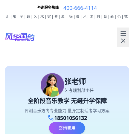
400-666-4114
咨询服务热线
汇|聚|全|球|艺|术|家|资|源
缔|造|艺|术|教|育|新|范|式
张老师
艺考规划部主任
全阶段音乐教学 无缝升学保障
评测音乐方向专业能力 量身定制适考学习方案
call
18501056132
咨询费用