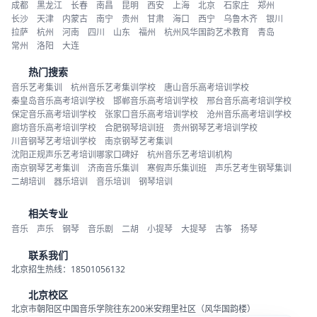
成都
黑龙江
长春
南昌
昆明
西安
上海
北京
石家庄
郑州
长沙
天津
内蒙古
南宁
贵州
甘肃
海口
西宁
乌鲁木齐
银川
拉萨
杭州
河南
四川
山东
福州
杭州风华国韵艺术教育
青岛
常州
洛阳
大连
热门搜索
音乐艺考集训
杭州音乐艺考集训学校
唐山音乐高考培训学校
秦皇岛音乐高考培训学校
邯郸音乐高考培训学校
邢台音乐高考培训学校
保定音乐高考培训学校
张家口音乐高考培训学校
沧州音乐高考培训学校
廊坊音乐高考培训学校
合肥钢琴培训班
贵州钢琴艺考培训学校
川音钢琴艺考培训学校
南京钢琴艺考集训
沈阳正规声乐艺考培训哪家口碑好
杭州音乐艺考培训机构
南京钢琴艺考集训
济南音乐集训
寒假声乐集训班
声乐艺考生钢琴集训
二胡培训
器乐培训
音乐培训
钢琴培训
相关专业
音乐
声乐
钢琴
音乐剧
二胡
小提琴
大提琴
古筝
扬琴
联系我们
北京招生热线：18501056132
北京校区
北京市朝阳区中国音乐学院往东200米安翔里社区（风华国韵楼）