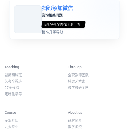
扫码添加微信
咨询相关问题
音乐/声乐/钢琴/音乐剧/二胡...
精准升学导航...
精彩活动
师资力量
Teaching
Through
暑期预科班
全职教师团队
艺考全程班
特邀艺术家
27全模拟
教学教研团队
定制化培养
专业课程
关于我们
Course
About us
专业介绍
品牌简介
九大专业
教学师资