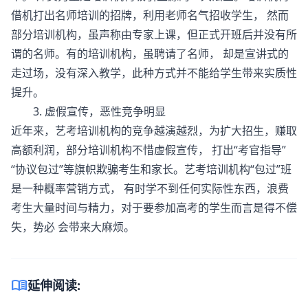
借机打出名师培训的招牌，利用老师名气招收学生， 然而
部分培训机构，虽声称由专家上课，但正式开班后并没有所
谓的名师。有的培训机构，虽聘请了名师， 却是宣讲式的
走过场，没有深入教学，此种方式并不能给学生带来实质性
提升。
3. 虚假宣传，恶性竞争明显
近年来，艺考培训机构的竞争越演越烈，为扩大招生，赚取
高额利润，部分培训机构不惜虚假宣传， 打出“考官指导”
“协议包过”等旗帜欺骗考生和家长。艺考培训机构“包过”班
是一种概率营销方式， 有时学不到任何实际性东西，浪费
考生大量时间与精力，对于要参加高考的学生而言是得不偿
失，势必 会带来大麻烦。
menu_book
延伸阅读: