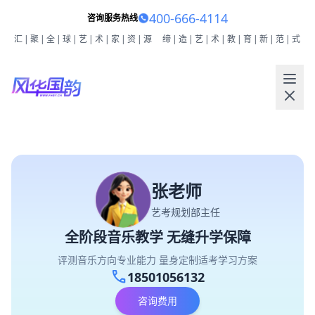
400-666-4114
咨询服务热线
汇|聚|全|球|艺|术|家|资|源
缔|造|艺|术|教|育|新|范|式
张老师
艺考规划部主任
全阶段音乐教学 无缝升学保障
评测音乐方向专业能力 量身定制适考学习方案
call
18501056132
咨询费用