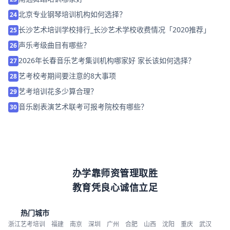
北京专业钢琴培训机构如何选择？
24
长沙艺术培训学校排行_长沙艺术学校收费情况「2020推荐」
25
声乐考级曲目有哪些？
26
2026年长春音乐艺考集训机构哪家好 家长该如何选择？
27
艺考校考期间要注意的8大事项
28
艺考培训花多少算合理？
29
音乐剧表演艺术联考可报考院校有哪些？
30
办学靠师资管理取胜
教育凭良心诚信立足
热门城市
浙江艺考培训
福建
南京
深圳
广州
合肥
山西
沈阳
重庆
武汉