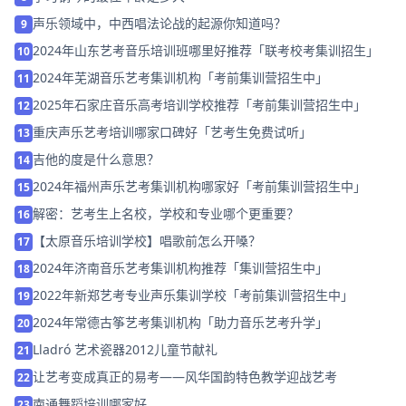
声乐领域中，中西唱法论战的起源你知道吗？
9
2024年山东艺考音乐培训班哪里好推荐「联考校考集训招生」
10
2024年芜湖音乐艺考集训机构「考前集训营招生中」
11
2025年石家庄音乐高考培训学校推荐「考前集训营招生中」
12
重庆声乐艺考培训哪家口碑好「艺考生免费试听」
13
吉他的度是什么意思？
14
2024年福州声乐艺考集训机构哪家好「考前集训营招生中」
15
解密：艺考生上名校，学校和专业哪个更重要？
16
【太原音乐培训学校】唱歌前怎么开嗓？
17
2024年济南音乐艺考集训机构推荐「集训营招生中」
18
2022年新郑艺考专业声乐集训学校「考前集训营招生中」
19
2024年常德古筝艺考集训机构「助力音乐艺考升学」
20
Lladró 艺术瓷器2012儿童节献礼
21
让艺考变成真正的易考——风华国韵特色教学迎战艺考
22
南通舞蹈培训哪家好
23